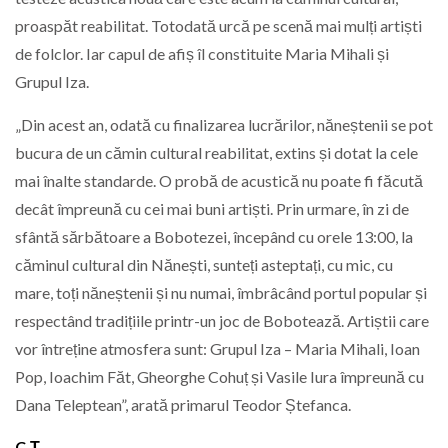
proaspăt reabilitat. Totodată urcă pe scenă mai mulți artiști
de folclor. Iar capul de afiș îl constituite Maria Mihali și
Grupul Iza.
„Din acest an, odată cu finalizarea lucrărilor, năneștenii se pot
bucura de un cămin cultural reabilitat, extins și dotat la cele
mai înalte standarde. O probă de acustică nu poate fi făcută
decât împreună cu cei mai buni artiști. Prin urmare, în zi de
sfântă sărbătoare a Bobotezei, începând cu orele 13:00, la
căminul cultural din Nănești, sunteți asteptați, cu mic, cu
mare, toți năneștenii și nu numai, îmbrâcând portul popular și
respectând tradițiile printr-un joc de Bobotează. Artiștii care
vor întreține atmosfera sunt: Grupul Iza – Maria Mihali, Ioan
Pop, Ioachim Făt, Gheorghe Cohuț și Vasile Iura împreună cu
Dana Teleptean”, arată primarul Teodor Ștefanca.
C.Ț.