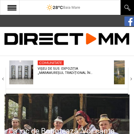
28°C
Baia Mare
START
COMUNITATE
EDITORIAL
COMUNITATE
CULTURA
VIȘEU DE SUS: EXPOZIȚIA
„MARAMUREȘUL TRADIȚIONAL ÎN…
ECONOMIE
SANATATE
SPORT
SPECIAL
POLITIC
La joc de Bobotează: Vor cânta