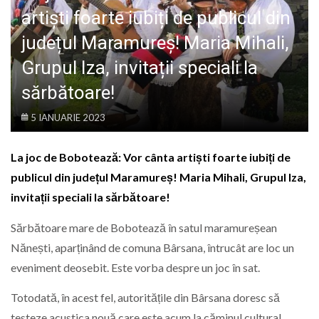
LIFE
artiști foarte iubiți de publicul din
județul Maramureș! Maria Mihali,
Grupul Iza, invitații speciali la
sărbătoare!
5 IANUARIE 2023
La joc de Bobotează: Vor cânta artiști foarte iubiți de
publicul din județul Maramureș! Maria Mihali, Grupul Iza,
invitații speciali la sărbătoare!
Sărbătoare mare de Bobotează în satul maramureșean
Nănești, aparținând de comuna Bârsana, întrucât are loc un
eveniment deosebit. Este vorba despre un joc în sat.
Totodată, în acest fel, autoritățile din Bârsana doresc să
testeze acustica nouă care este acum la căminul cultural,