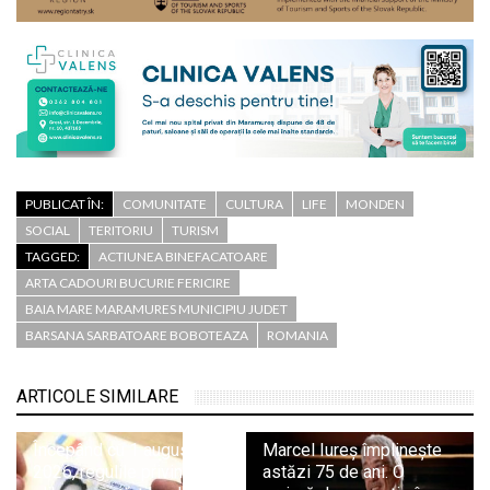
PUBLICAT ÎN:
COMUNITATE
CULTURA
LIFE
MONDEN
SOCIAL
TERITORIU
TURISM
TAGGED:
ACTIUNEA BINEFACATOARE
ARTA CADOURI BUCURIE FERICIRE
BAIA MARE MARAMURES MUNICIPIU JUDET
BARSANA SARBATOARE BOBOTEAZA
ROMANIA
ARTICOLE SIMILARE
Începând cu 1 august
Marcel Iureș împlinește
2026, regulile privind
astăzi 75 de ani. O