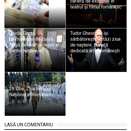
eliberarea cărților de
carieră de excepție în
identitate s-a modificat
teatrul și filmul românesc
Ovidiu Oanță,
Tudor Gheorghe își
băimăreanul de cursă
sărbătorește astăzi ziua
lungă devenit un reper al
de naștere. O viață
știrilor naționale
dedicată artei românești
29 iulie, Ziua Imnului
Național al României
LASĂ UN COMENTARIU