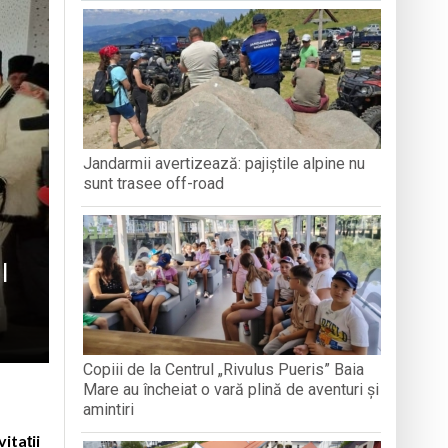
TATE, IAR CEALALTĂ
PERSPECTIVĂ DIFERITĂ
„PRINZĂT
ARTE?
zeul Satului
stnice vulnerabile din Baia Mare
 Summer Training 2026
Jandarmii avertizează: pajiștile alpine nu
pecial la Sighetu Marmației
sunt trasee off-road
l
Copiii de la Centrul „Rivulus Pueris” Baia
Mare au încheiat o vară plină de aventuri și
amintiri
itații