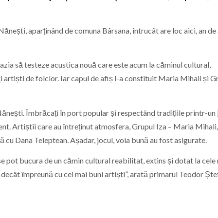
ești, aparținând de comuna Bârsana, întrucât are loc aici, an de 
cazia să testeze acustica nouă care este acum la căminul cultural,
artiști de folclor. Iar capul de afiș l-a constituit Maria Mihali și G
Nănești. Îmbrăcați în port popular și respectând tradițiile printr-un
nt. Artiștii care au întreținut atmosfera, Grupul Iza – Maria Mihali
 cu Dana Teleptean. Așadar, jocul, voia bună au fost asigurate.
se pot bucura de un cămin cultural reabilitat, extins și dotat la cele
 decât împreună cu cei mai buni artiști”, arată primarul Teodor Ște