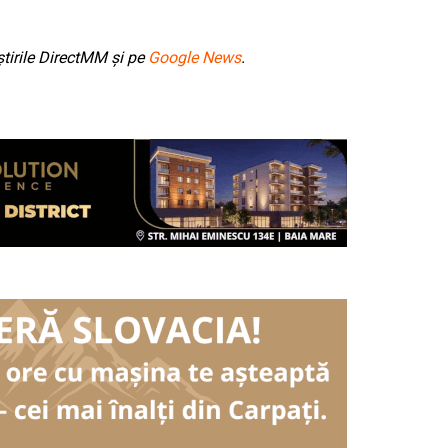
tirile DirectMM și pe
Google News
.