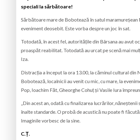
speciali la sărbătoare!
Sărbătoare mare de Bobotează în satul maramureșean Năn
eveniment deosebit. Este vorba despre un joc în sat.
Totodată, în acest fel, autoritățile din Bârsana au avut o
proaspăt reabilitat. Totodată au urcat pe scenă mai mulți 
Iza.
Distracția a început la ora 13.00, la căminul cultural din 
Bobotează, localnicii au venit cu mic, cu mare, la evenime
Pop, Ioachim Făt, Gheorghe Cohuț și Vasile Iura împreună
„Din acest an, odată cu finalizarea lucrărilor, năneștenii 
înalte standarde. O probă de acustică nu poate fi făcută
Imaginile vorbesc de la sine.
C.Ț.