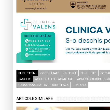
PUBLICAT ÎN:
COMUNITATE
CULTURA
FUN
LIFE
SOCIA
TAGGED:
ACTIUNEA BINEFACATOARE
ARTA CADOURI BUCURIE
BARSANA SARBATOARE BOBOTEAZA
ROMANIA
ARTICOLE SIMILARE