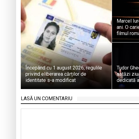
Marcel Iur
ani. O cari
filmul ro
Începând cu 1 august 2026, regulile
Tudor Ghe
privind eliberarea cărților de
astăzi ziu
identitate s-a modificat
dedicată a
LASĂ UN COMENTARIU