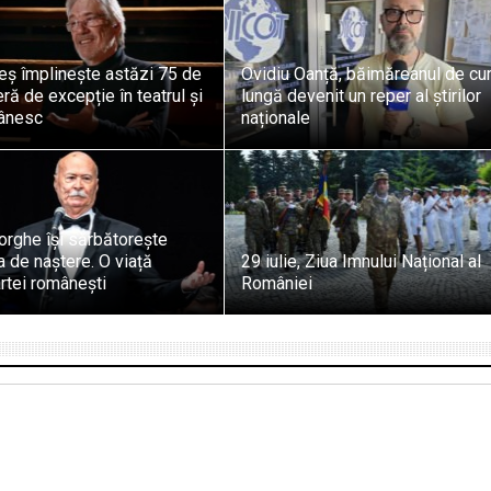
eș împlinește astăzi 75 de
Ovidiu Oanță, băimăreanul de cu
eră de excepție în teatrul și
lungă devenit un reper al știrilor
mânesc
naționale
orghe își sărbătorește
a de naștere. O viață
29 iulie, Ziua Imnului Național al
rtei românești
României