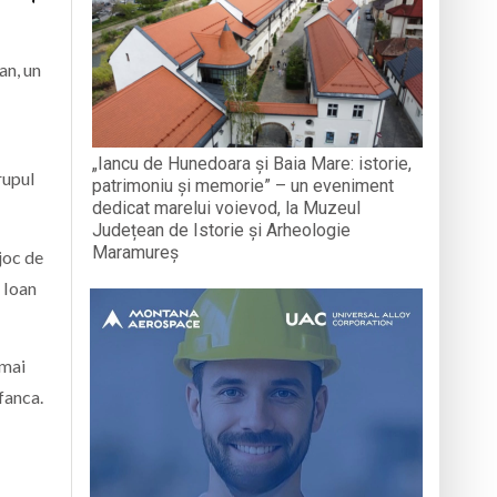
an, un
„Iancu de Hunedoara și Baia Mare: istorie,
rupul
patrimoniu și memorie” – un eveniment
dedicat marelui voievod, la Muzeul
Județean de Istorie și Arheologie
Maramureș
 joc de
, Ioan
 mai
fanca.