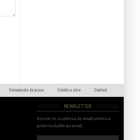
Comunicate de presa
Trimite o stire
Contact
NEWSLETTER
Inscrie-te cu adresa de email pentru a
primi noutatile pe email.