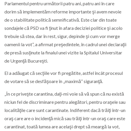
Parlamentul pentru următorii patru ani, patru ani în care
dorim să implementăm reforme importante şi avem nevoie
de o stabilitate politică semnificativă. Este clar din toate
sondajele că PSD va fi ţinut în afara deciziei politice şi acolo
trebuie să stea, dar în rest, sigur, depinde şi cum vor merge
oamenii la vot”, a afirmat preşedintele, în cadrul unei declaraţii
de presă susţinute la finalul unei vizite la Spitalul Universitar
de Urgenţă Bucureşti.
El a adăugat că secţiile vor fi pregătite, astfel încât procesul
de votare să se desfăşoare în „maximă” siguranţă.
„În ce priveşte carantina, daţi-mi voie să vă spun că nu există
niciun fel de discriminare pentru alegători, pentru oraşele sau
localităţile care sunt carantinate. Indiferent dacă trăiţi într-un
oraş care are o incidenţă mică sau trăiţi într-un oraş care este
carantinat, toată lumea are acelaşi drept să meargă la vot,