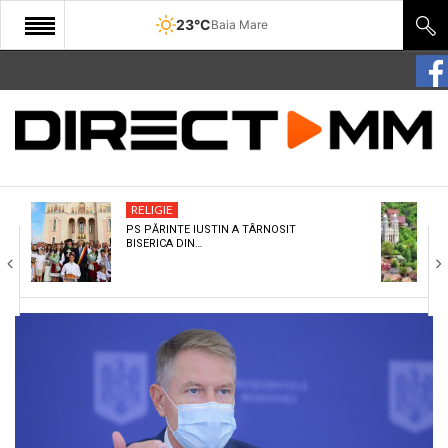
23°C
Baia Mare
START
COMUNITATE
EDITORIAL
RELIGIE
CULTURA
PS PĂRINTE IUSTIN A TÂRNOSIT
BISERICA DIN…
ECONOMIE
SANATATE
SPORT
SPECIAL
POLITIC