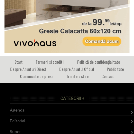
Start
Termeni si conditii
Politică de confidențialitate
Despre Anunturi Direct
Despre Anuntul Oficial
Publicitate
Comunicate de presa
Trimite o stire
Contact
CATEGORII +
Agenda
Editorial
Super