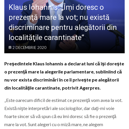
LIFE
Klaus Iohannis: „Îmi doresc o
prezenţă mare la vot; nu există
discriminare pentru alegătorii din
localităţile carantinate”
2 DECEMBRIE 2020
Preşedintele Klaus Iohannis a declarat luni că îşi doreşte
o prezenţă mare la alegerile parlamentare, subliniind că
nu vor exista discriminări în ce îi priveşte pe alegătorii
din localităţile carantinate, potrivit Agerpres.
„Este oarecum dificil de estimat ce prezenţă vom avea la vot.
Există nişte interpretări ale sociologilor, dar daţi-mi voie
foarte sincer să vă spun că eu îmi doresc să fie o prezenţă
mare la vot. Sunt alegeri cu o miză mare, ne alegem