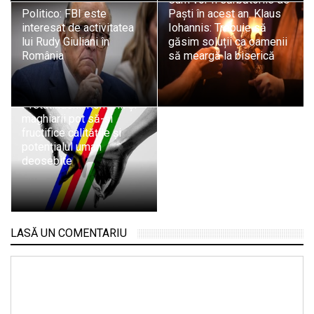
Politico: FBI este
Paști în acest an. Klaus
interesat de activitatea
Iohannis: Trebuie să
lui Rudy Giuliani în
găsim soluții ca oamenii
România
să meargă la biserică
Klaus Iohannis, de Ziua
Maghiarilor de
Pretutindeni: Românii şi
maghiarii pot să-şi
fructifice calitățile şi
potenţialul uman
deosebite
LASĂ UN COMENTARIU