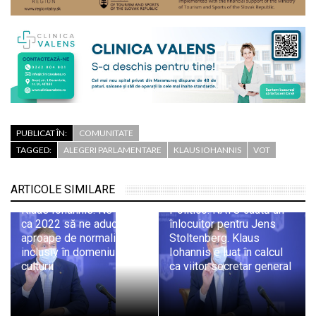
PUBLICAT ÎN:
COMUNITATE
TAGGED:
ALEGERI PARLAMENTARE
KLAUS IOHANNIS
VOT
ARTICOLE SIMILARE
Klaus Iohannis: Ne dorim
Politico: NATO caută un
ca 2022 să ne aducă mai
înlocuitor pentru Jens
aproape de normalitate,
Stoltenberg. Klaus
inclusiv în domeniul
Iohannis e luat în calcul
culturii
ca viitor secretar general
Cum vor fi sărbătorile de