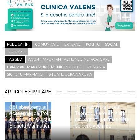
PUBLICAT ÎN:
COMUNITATE
EXTERNE
POLITIC
SOCIAL
TERITORIU
TAGGED:
ANUNT IMPORTANT ACTIUNE BINEFACATOARE
BAIA MARE MARAMURES MUNICIPIU JUDET
ROMANIA
SIGHETU MARMATIEI
SITUATIE UCRAINA RUSIA
ARTICOLE SIMILARE
Opt absolvenți ai
Post vacant la Liceul
Academiei de Poliție și-
Teoretic „Leowey Klara”
au început cariera la ITPF
din Sighetu Marmației. Nu
Sighetu Marmației
se cere vechime