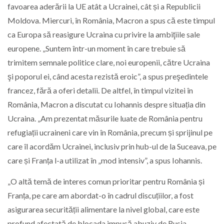
favoarea aderării la UE atât a Ucrainei, cât și a Republicii
Moldova. Miercuri, în România, Macron a spus că este timpul
ca Europa să reasigure Ucraina cu privire la ambiţiile sale
europene. „Suntem într-un moment în care trebuie să
trimitem semnale politice clare, noi europenii, către Ucraina
şi poporul ei, când acesta rezistă eroic”, a spus preşedintele
francez, fără a oferi detalii. De altfel, în timpul vizitei în
România, Macron a discutat cu Iohannis despre situația din
Ucraina. „Am prezentat măsurile luate de România pentru
refugiații ucraineni care vin în România, precum și sprijinul pe
care îl acordăm Ucrainei, inclusiv prin hub-ul de la Suceava, pe
care și Franța l-a utilizat în „mod intensiv”, a spus Iohannis.
„O altă temă de interes comun prioritar pentru România și
Franța, pe care am abordat-o în cadrul discuțiilor, a fost
asigurarea securității alimentare la nivel global, care este
profund afectată de blocada impusă abuziv de Rusia