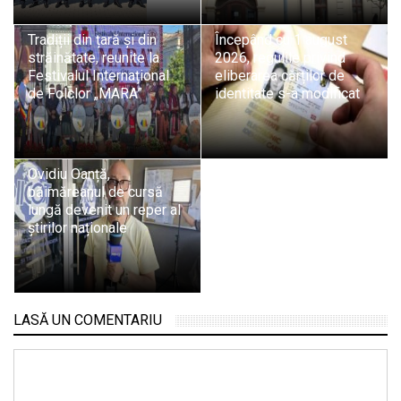
Tradiții din țară și din
Începând cu 1 august
străinătate, reunite la
2026, regulile privind
Festivalul Internațional
eliberarea cărților de
de Folclor „MARA”
identitate s-a modificat
Ovidiu Oanță,
băimăreanul de cursă
lungă devenit un reper al
știrilor naționale
LASĂ UN COMENTARIU