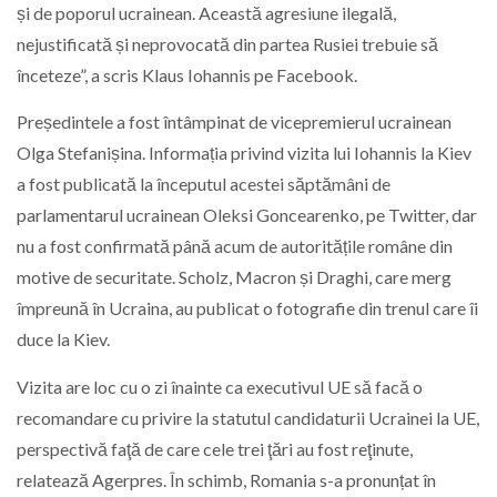
și de poporul ucrainean. Această agresiune ilegală,
nejustificată și neprovocată din partea Rusiei trebuie să
înceteze”, a scris Klaus Iohannis pe Facebook.
Președintele a fost întâmpinat de vicepremierul ucrainean
Olga Stefanișina. Informația privind vizita lui Iohannis la Kiev
a fost publicată la începutul acestei săptămâni de
parlamentarul ucrainean Oleksi Goncearenko, pe Twitter, dar
nu a fost confirmată până acum de autoritățile române din
motive de securitate. Scholz, Macron și Draghi, care merg
împreună în Ucraina, au publicat o fotografie din trenul care îi
duce la Kiev.
Vizita are loc cu o zi înainte ca executivul UE să facă o
recomandare cu privire la statutul candidaturii Ucrainei la UE,
perspectivă faţă de care cele trei ţări au fost reţinute,
relatează Agerpres. În schimb, Romania s-a pronunțat în