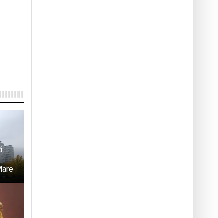
ă.
Mare