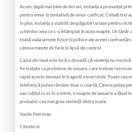
Acum, după mai bine de doi ani, instanța a pronunțat prim
pentru omor și tentativă de omor calificat. Ceilalți trei
În plus, instanța a stabilit despăgubiri uriașe pentru vi
schimba ceea ce s-a întâmplat în acea noapte. Un tânăr a 
toată viața urmele fizice și psihice ale acelei confruntări.
câteva minute de furie și lipsă de control.
Cazul din Ieud este încă o dovadă că violența nu rezolvă 
fie tratate ca probleme de onoare, care trebuie rezolvate
rapid aceste tensiuni în tragedii ireversibile. Poate cea 
telefonică putea rămâne doar o ceartă. Cineva putea ple
sau cuțitul cu el. În schimb, o noapte de ianuarie a lăsat 
probabil, cea mai grea sentință dintre toate.
Vasile Petrovan
Citește și: