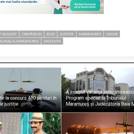
T VIOLENT
CRIMĂ IEUD
IEUD
JUSTITIE
MARAMURES
OMOR
IBUNALUL MARAMURES
VIOLENTA
A început vacanța judecătoreasc
e la concurs 410 posturi în
Program special la Tribunalul
e justiție
Maramureș și Judecătoria Baia 