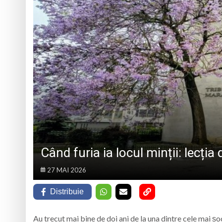
MARMAȚIEI
Opt ani de când mar
Record Guinness sta
7 august 1950, s-a 
Prognoza meteo Ma
Când furia ia locul minții: lecția
27 MAI 2026
Distribuie
Au trecut mai bine de doi ani de la una dintre cele mai ș