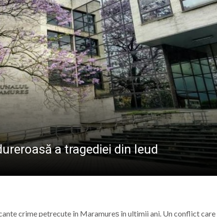
PÂNĂ ÎN 15 SEP
ele artist Dumitru Fărcaș a trecut la cele veșnice
bilit la Costinești. Românii i-au întrecut pe americani la 
născut Viorel Costin „feciorul de pe Mara”
ramureș, vineri 7 august 2026
 dureroasă a tragediei din Ieud
ocante crime petrecute în Maramureș în ultimii ani. Un conflict care