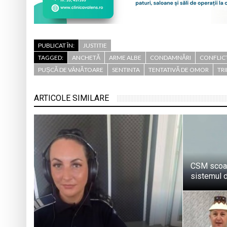
PUBLICAT ÎN:
JUSTITIE
TAGGED:
ANCHETĂ
ARME ALBE
CONDAMNĂRI
CONFLIC
PUȘCĂ DE VÂNĂTOARE
SENTINTA
TENTATIVĂ DE OMOR
TR
ARTICOLE SIMILARE
CSM scoat
sistemul d