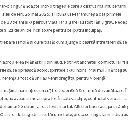
într-o singură noapte, într-o tragedie care a distrus mai multe famili
l zilei de ieri, 26 mai 2026, Tribunalul Maramureș a dat primele
 23 de ani și-a pierdut viața, iar alți trei au fost răniți grav. Pedep
e și 21 de ani de închisoare pentru cei patru inculpați.
întrebare simplă și dureroasă: cum ajunge o ceartă între tineri să se
n apropierea Mănăstirii din Ieud. Potrivit anchetei, conflictul ar fi 
urile să se oprească acolo, spiritele s-au încins. Mai mulți bărbați au
iferența a fost că unii au venit pregătiți pentru violență.
u mașina înarmați cu un cuțit, o toporișcă și o armă de vânătoare. Î
etei, nu aveau arme asupra lor. În câteva clipe, conflictul verbal s-a
numai 23 de ani, a fost lovit mortal. Alți trei tineri au ajuns răniți 
stfel de tragedii: arestări, anchete, procese lungi, familii distruse