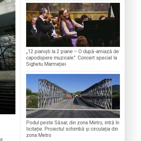
TEMBRIE
CREDINȚ
aripioare
„12 pianiști la 2 piane – O după-amiază de
capodopere muzicale”. Concert special la
Sighetu Marmației
Podul peste Săsar, din zona Metro, intră în
licitație. Proiectul schimbă și circulația din
zona Metro
 a