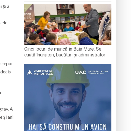
i și a
sele
Cinci locuri de muncă în Baia Mare. Se
caută îngrijitori, bucătari și administrator
început
 decis
n
grav. A
 și ani