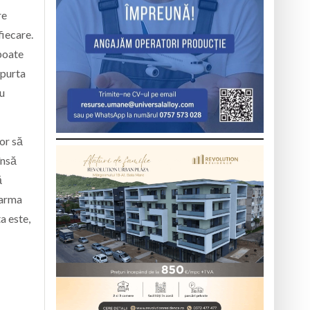
re
fiecare.
 poate
 purta
ru
or să
însă
ă
 arma
a este,