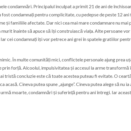
ele condamnări. Principalul inculpat a primit 21 de ani de închisoa
 au fost condamnați pentru complicitate, cu pedepse de peste 12 ani 
ctime și familiile afectate. Dar nici cea mai mare condamnare nu mai
murit înainte să apuce să își construiască viața. Alte persoane vor
 Iar cei condamnați își vor petrece ani grei în spatele gratiilor pent
nimic. În multe comunități mici, conflictele personale ajung prea uș
 prin forță. Alcoolul, impulsivitatea și accesul la arme transformă 
mai tristă concluzie este că toate acestea puteau fi evitate. O ceart
ca acasă. Cineva putea spune „ajunge”. Cineva putea alege să nu ia
în urmă moarte, condamnări și suferință pentru ani întregi. Iar aceast