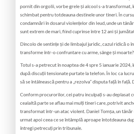
pornit din orgolii, vorbe grele și alcool s-a transformat, 
schimbat pentru totdeauna destinele unor tineri. În cursu
condamnări în dosarul violențelor din Ieud, unde un tânăr de
sunt extrem de mari, fiind cuprinse între 12 ani și jumătat
Dincolo de sentințe și de limbajul juridic, cazul ridică o 
transforme într-o confruntare cu arme, sânge și moarte?
Totul s-a petrecut în noaptea de 4 spre 5 ianuarie 2024, î
după discuții tensionate purtate la telefon. În loc ca lucr
să se întâlnească pentru a „rezolva” disputa față în față. D
Conform procurorilor, cei patru inculpați s-au deplasat c
cealaltă parte se aflau mai mulți tineri care, potrivit anch
transformat într-un atac violent. Daniel Tomșa, un tânăr de 
urmat apoi ceea ce se întâmplă aproape întotdeauna după a
întregi petrecuți prin tribunale.