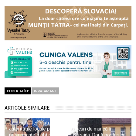
PUBLICAT ÎN:
INVATAMANT
ARTICOLE SIMILARE
Elevii de 10 ai Țării
Lăpușului, felicitați de
autoritățile locale pentru
Locuri de muncă în
performanțele obținute la
Bârsana. Două posturi cu