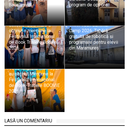
Bacalaureat
program de opt ore
Echipa Colegiului „Vasile
Lucaciu” Baia Mare a
Think-Tech Summer
obținut o mențiune la
Camp 2026: Tabără
Festivalul Internațional
gratuită de robotică și
de Book Trailere Boovie
programare pentru elevii
2026
din Maramureș
Elevii Colegiului „Dragoș
Vodă” Sighetu Marmației
au obținut Mențiune la
Festivalul Internațional
de Book-Trailere BOOVIE
2026
LASĂ UN COMENTARIU