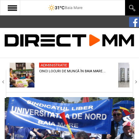
31°C
Baia Mare
START
COMUNITATE
EDITORIAL
ADMINISTRATIE
CULTURA
CINCI LOCURI DE MUNCĂ ÎN BAIA MARE.…
ECONOMIE
SANATATE
SPORT
SPECIAL
POLITIC