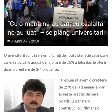
LIFE
”Cu o mână ne-au dat, cu cealaltă
ne-au luat” – se plâng universitarii
8 FEBRUARIE 2018
Universitarii sunt și ei nemulțumiți de noul sistem de salarizare
care, în loc să le aducă o majorare de 25% a lefurilor, le oferă
doar o creștere de 3-4 procente.
”Trebuia să avem o creștere
de 25% de la 1 ianuarie, dar
aceasta practic dispare
odată cu transferul
contribuțiilor. Rămâne o