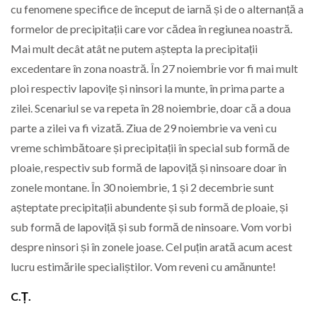
cu fenomene specifice de început de iarnă și de o alternanță a
formelor de precipitații care vor cădea în regiunea noastră.
Mai mult decât atât ne putem aștepta la precipitații
excedentare în zona noastră. În 27 noiembrie vor fi mai mult
ploi respectiv lapovițe și ninsori la munte, în prima parte a
zilei. Scenariul se va repeta în 28 noiembrie, doar că a doua
parte a zilei va fi vizată. Ziua de 29 noiembrie va veni cu
vreme schimbătoare și precipitații în special sub formă de
ploaie, respectiv sub formă de lapoviță și ninsoare doar în
zonele montane. În 30 noiembrie, 1 și 2 decembrie sunt
așteptate precipitații abundente și sub formă de ploaie, și
sub formă de lapoviță și sub formă de ninsoare. Vom vorbi
despre ninsori și în zonele joase. Cel puțin arată acum acest
lucru estimările specialiștilor. Vom reveni cu amănunte!
C.Ț.