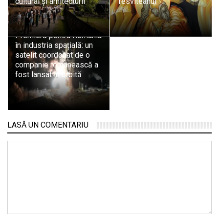
cultural și arhitecturii
Tesviteanul
Premieră pentru România
în industria spațială: un
satelit coordonat de o
companie românească a
fost lansat în orbită
LASĂ UN COMENTARIU