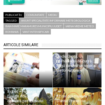
PUBLICAT ÎN:
COMUNITATE
MEDIU
TAGGED:
ANUNT SPECIALITATE INFORMARE METEOROLOGICA
BAIA MARE MARAMURES MUNICIPIU JUDET
IARNA VREME METEO
ROMANIA
VANT INTENSIFICARI
ARTICOLE SIMILARE
Începând cu 1 august
Ovidiu Oanță,
2026, regulile privind
băimăreanul de cursă
eliberarea cărților de
lungă devenit un reper al
identitate s-a modificat
știrilor naționale
Sighetu Marmației
găzduiește „Școala de la
Sighet – Heritage in
Design Academy”,
Azi se prăznuiește
dedicată patrimoniului
Sfântul Proroc Ilie