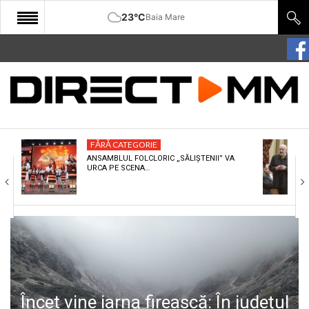
23°C
Baia Mare
START
COMUNITATE
EDITORIAL
FĂRĂ CATEGORIE
CULTURA
ANSAMBLUL FOLCLORIC „SĂLIȘTENII” VA
URCA PE SCENA…
ECONOMIE
SANATATE
SPORT
SPECIAL
POLITIC
Încet vine iarna firească: În județul