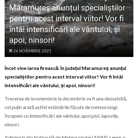
LIFE
Maramureș anunțul specialiștilor
pentru acest interval viitor! Vor fi
întâi intensificări ale vântului, și
apoi, ninsori!
26 NOIEMBRIE 2021
Încet vine iarna firească: În județul Maramureș anunțul
specialiștilor pentru acest interval viitor! Vor fi întâi
intensificări ale vântului, și apoi, ninsori!
Trecerea de la noiembrie la decembrie va fi una deosebită,
cel puțin arată astfel estimările făcute de meteorologi.
Începem cu intensificări ale vântului, apoi ploi, lapovițe,
ninsori.
Administrația Națională de Meteorologie (ANM) a emis o