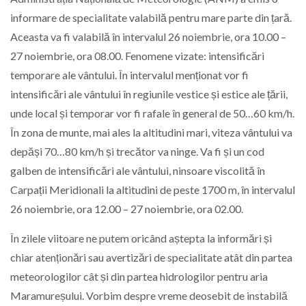
informare de specialitate valabilă pentru mare parte din țară.
Aceasta va fi valabilă în intervalul 26 noiembrie, ora 10.00 –
27 noiembrie, ora 08.00. Fenomene vizate: intensificări
temporare ale vântului. În intervalul menționat vor fi
intensificări ale vântului în regiunile vestice și estice ale țării,
unde local și temporar vor fi rafale în general de 50…60 km/h.
În zona de munte, mai ales la altitudini mari, viteza vântului va
depăși 70…80 km/h și trecător va ninge. Va fi și un cod
galben de intensificări ale vântului, ninsoare viscolită în
Carpații Meridionali la altitudini de peste 1700 m, în intervalul
26 noiembrie, ora 12.00 – 27 noiembrie, ora 02.00.
În zilele viitoare ne putem oricând aștepta la informări și
chiar atenționări sau avertizări de specialitate atât din partea
meteorologilor cât și din partea hidrologilor pentru aria
Maramureșului. Vorbim despre vreme deosebit de instabilă