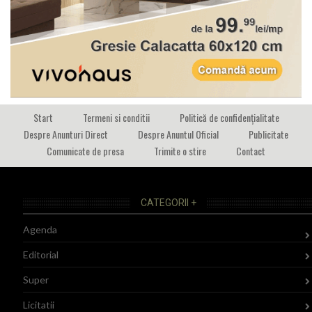
Start
Termeni si conditii
Politică de confidențialitate
Despre Anunturi Direct
Despre Anuntul Oficial
Publicitate
Comunicate de presa
Trimite o stire
Contact
CATEGORII +
Agenda
Editorial
Super
Licitatii