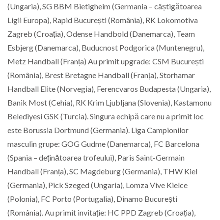
(Ungaria), SG BBM Bietigheim (Germania – câștigătoarea
Ligii Europa), Rapid București (România), RK Lokomotiva
Zagreb (Croația), Odense Handbold (Danemarca), Team
Esbjerg (Danemarca), Buducnost Podgorica (Muntenegru),
Metz Handball (Franța) Au primit upgrade: CSM București
(România), Brest Bretagne Handball (Franța), Storhamar
Handball Elite (Norvegia), Ferencvaros Budapesta (Ungaria),
Banik Most (Cehia), RK Krim Ljubljana (Slovenia), Kastamonu
Belediyesi GSK (Turcia). Singura echipă care nu a primit loc
este Borussia Dortmund (Germania). Liga Campionilor
masculin grupe: GOG Gudme (Danemarca), FC Barcelona
(Spania – deținătoarea trofeului), Paris Saint-Germain
Handball (Franța), SC Magdeburg (Germania), THW Kiel
(Germania), Pick Szeged (Ungaria), Lomza Vive Kielce
(Polonia), FC Porto (Portugalia), Dinamo București
(România). Au primit invitație: HC PPD Zagreb (Croația),