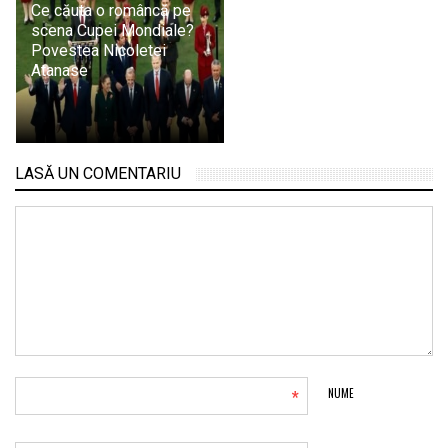
Ce căuta o româncă pe
scena Cupei Mondiale?
Povestea Nicoletei
Atanase
LASĂ UN COMENTARIU
*
NUME