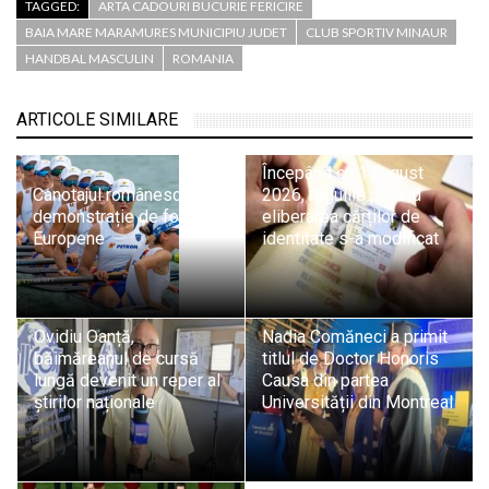
TAGGED:
ARTA CADOURI BUCURIE FERICIRE
BAIA MARE MARAMURES MUNICIPIU JUDET
CLUB SPORTIV MINAUR
HANDBAL MASCULIN
ROMANIA
ARTICOLE SIMILARE
Începând cu 1 august
Canotajul românesc,
2026, regulile privind
demonstrație de forță la
eliberarea cărților de
Europene
identitate s-a modificat
Ovidiu Oanță,
Nadia Comăneci a primit
băimăreanul de cursă
titlul de Doctor Honoris
lungă devenit un reper al
Causa din partea
știrilor naționale
Universității din Montreal