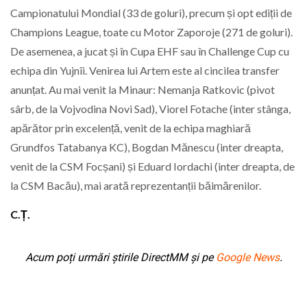
Campionatului Mondial (33 de goluri), precum și opt ediții de
Champions League, toate cu Motor Zaporoje (271 de goluri).
De asemenea, a jucat și în Cupa EHF sau în Challenge Cup cu
echipa din Yujnîi. Venirea lui Artem este al cincilea transfer
anunțat. Au mai venit la Minaur: Nemanja Ratkovic (pivot
sârb, de la Vojvodina Novi Sad), Viorel Fotache (inter stânga,
apărător prin excelență, venit de la echipa maghiară
Grundfos Tatabanya KC), Bogdan Mănescu (inter dreapta,
venit de la CSM Focșani) și Eduard Iordachi (inter dreapta, de
la CSM Bacău), mai arată reprezentanții băimărenilor.
C.Ț.
Acum poți urmări știrile DirectMM și pe
Google News
.