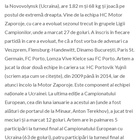
la Novovolynsk (Ucraina), are 1.82 m și 68 kg și joacă pe
postul de extremă dreapta. Vine de la echipa HC Motor
Zaporoje, cu care a evoluat sezonul trecut în grupele Ligii
Campionilor, unde a marcat 27 de goluri. A înscris în fiecare
partidă în care a evoluat, fie că a fost vorba de advesari ca
Veszprem, Flensburg-Handewitt, Dinamo București, Paris St.
Germain, FC Porto, Lomza Vive Kielce sau FC Porto. Artem a
jucat la doar două echipe în cariera sa: HC Portovik Yujnîi
(scriem așa cum se citește), din 2009 până în 2014, iar de
atunci încolo la Motor Zaporoje. Este component al echipei
naționale a Ucrainei. La ultima ediție a Campionatului
European, cea din luna ianuarie a acestui an (unde a fost
alături de portarul de la Minaur, Anton Terekhov), a jucat trei
meciuri și a marcat 12 goluri. Artem are în palmares 5
participări la turneul final al Campionatului European cu
Ucraina (63 de goluri), patru participări la turneul final al