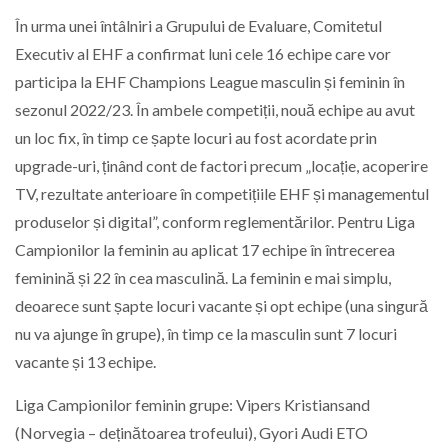
În urma unei întâlniri a Grupului de Evaluare, Comitetul
Executiv al EHF a confirmat luni cele 16 echipe care vor
participa la EHF Champions League masculin și feminin în
sezonul 2022/23. În ambele competiții, nouă echipe au avut
un loc fix, în timp ce șapte locuri au fost acordate prin
upgrade-uri, ținând cont de factori precum „locație, acoperire
TV, rezultate anterioare în competițiile EHF și managementul
produselor și digital”, conform reglementărilor. Pentru Liga
Campionilor la feminin au aplicat 17 echipe în întrecerea
feminină și 22 în cea masculină. La feminin e mai simplu,
deoarece sunt șapte locuri vacante și opt echipe (una singură
nu va ajunge în grupe), în timp ce la masculin sunt 7 locuri
vacante și 13 echipe.
Liga Campionilor feminin grupe: Vipers Kristiansand
(Norvegia – deținătoarea trofeului), Gyori Audi ETO