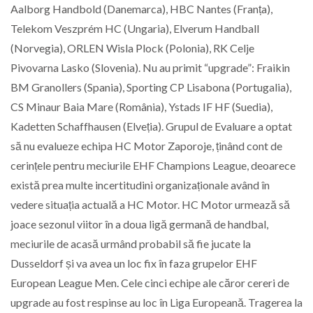
Aalborg Handbold (Danemarca), HBC Nantes (Franța),
Telekom Veszprém HC (Ungaria), Elverum Handball
(Norvegia), ORLEN Wisla Plock (Polonia), RK Celje
Pivovarna Lasko (Slovenia). Nu au primit “upgrade”: Fraikin
BM Granollers (Spania), Sporting CP Lisabona (Portugalia),
CS Minaur Baia Mare (România), Ystads IF HF (Suedia),
Kadetten Schaffhausen (Elveția). Grupul de Evaluare a optat
să nu evalueze echipa HC Motor Zaporoje, ținând cont de
cerințele pentru meciurile EHF Champions League, deoarece
există prea multe incertitudini organizaționale având în
vedere situația actuală a HC Motor. HC Motor urmează să
joace sezonul viitor în a doua ligă germană de handbal,
meciurile de acasă urmând probabil să fie jucate la
Dusseldorf și va avea un loc fix în faza grupelor EHF
European League Men. Cele cinci echipe ale căror cereri de
upgrade au fost respinse au loc în Liga Europeană. Tragerea la