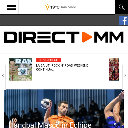
19°C
Baia Mare
START
COMUNITATE
EDITORIAL
COMUNITATE
CULTURA
LA BĂIUȚ, ROCK N’ ROAD WEEKEND
CONTINUĂ…
ECONOMIE
SANATATE
SPORT
SPECIAL
POLITIC
Handbal Masculin Echipe