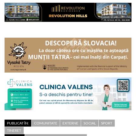
PUBLICAT ÎN:
COMUNITATE
EXTERNE
SOCIAL
SPORT
TINERET