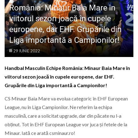
LIFE
România: Minaur Baia Mare în
viitorul sezon joacă în cupele
europene, dar EHF. Grupările din
Liga importantă a Campionilor!
29 IUNIE 2022
Handbal Masculin Echipe România: Minaur Baia Mare în
viitorul sezon joacă în cupele europene, dar EHF.
Grupările din Liga importantă a Campionilor!
CS Minaur Baia Mare va evolua categoric în EHF European
League, nu în Liga Campionilor. Ne referim la echipa
masculină, care a solicitat upgrade, dar din păcate nu l-a
obținut. Tot în EHF European League vor juca și fetele de la
Minaur. Iată ce arată csminaur.ro!