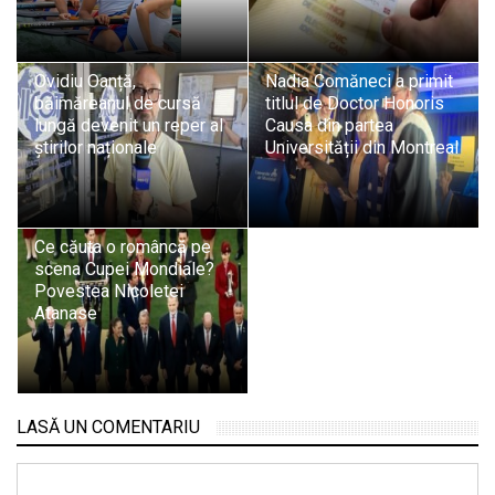
Ovidiu Oanță,
Nadia Comăneci a primit
băimăreanul de cursă
titlul de Doctor Honoris
lungă devenit un reper al
Causa din partea
știrilor naționale
Universității din Montreal
Ce căuta o româncă pe
scena Cupei Mondiale?
Povestea Nicoletei
Atanase
LASĂ UN COMENTARIU