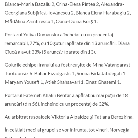
Bianca-Maria Bazaliu 2, Crina-Elena Pintea 2, Alexandra-
Georgiana Subţirică-Iovănescu 2, Bianca Elena Harabagiu 2,
Mădălina Zamfirescu 1, Oana-Doina Borş 1.
Portarul Yuliya Dumanska a încheiat cu un procentaj
remarcabil, 77%, cu 10 şuturi apărate din 13 aruncări. Diana
Ciucă a avut 33% (5 aruncări parate din 13).
Golurile echipei Iranului au fost reuşite de Mina Vatanparast
Tootoonsiz 6, Bahar Eizadgasht 1, Soona Bidadabdegah 1,
Maryam Yousefi 1, Atieh Shahsavari 1, Elnaz Ghasemi 1.
Portarul Fatemeh Khalili Behfar a apărat nu mai puţin de 18
aruncări (din 56), încheind cu un procentaj de 32%.
Au arbitrat rusoaicele Viktoria Alpaidze şi Tatiana Berezkina.
În celălalt meci al grupei se vor înfrunta, tot vineri, Norvegia