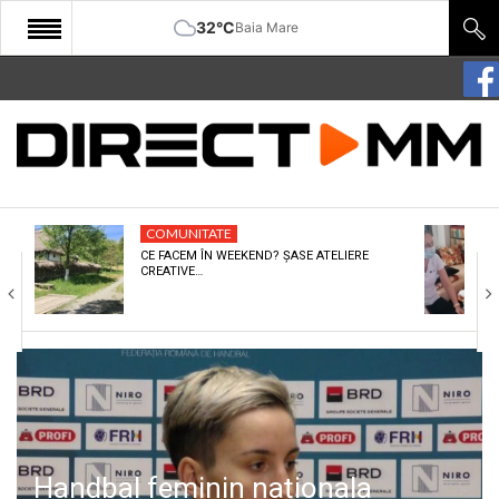
32°C
Baia Mare
START
COMUNITATE
EDITORIAL
COMUNITATE
CULTURA
CE FACEM ÎN WEEKEND? ȘASE ATELIERE
CREATIVE…
ECONOMIE
SANATATE
SPORT
SPECIAL
POLITIC
Handbal feminin naționala