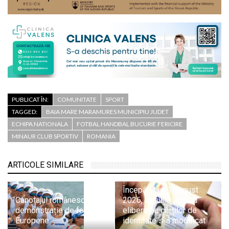
PUBLICAT ÎN:
COMUNITATE
SPORT
TAGGED:
BAIA MARE MARAMURES MUNICIPIU JUDET
ECHIPA NATIONALA
FOTBAL HANDBAL BUCURIE FERICIRE
MINAUR CLUB SPORTIV
ROMANIA
ARTICOLE SIMILARE
Începând cu 1 august
Canotajul românesc,
2026, regulile privind
demonstrație de forță la
eliberarea cărților de
Europene
identitate s-a modificat