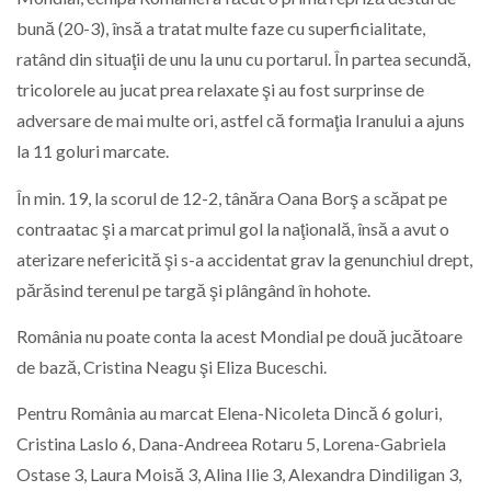
bună (20-3), însă a tratat multe faze cu superficialitate,
ratând din situaţii de unu la unu cu portarul. În partea secundă,
tricolorele au jucat prea relaxate şi au fost surprinse de
adversare de mai multe ori, astfel că formaţia Iranului a ajuns
la 11 goluri marcate.
În min. 19, la scorul de 12-2, tânăra Oana Borş a scăpat pe
contraatac şi a marcat primul gol la naţională, însă a avut o
aterizare nefericită şi s-a accidentat grav la genunchiul drept,
părăsind terenul pe targă şi plângând în hohote.
România nu poate conta la acest Mondial pe două jucătoare
de bază, Cristina Neagu şi Eliza Buceschi.
Pentru România au marcat Elena-Nicoleta Dincă 6 goluri,
Cristina Laslo 6, Dana-Andreea Rotaru 5, Lorena-Gabriela
Ostase 3, Laura Moisă 3, Alina Ilie 3, Alexandra Dindiligan 3,