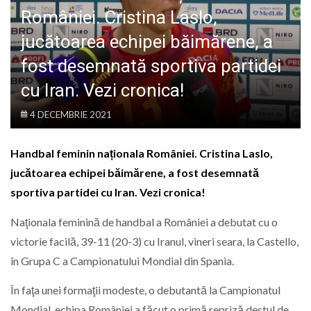
LIFE
României. Cristina Laslo,
jucătoarea echipei băimărene, a
fost desemnată sportiva partidei
cu Iran. Vezi cronica!
4 DECEMBRIE 2021
Handbal feminin naționala României. Cristina Laslo,
jucătoarea echipei băimărene, a fost desemnată
sportiva partidei cu Iran. Vezi cronica!
Naţionala feminină de handbal a României a debutat cu o
victorie facilă, 39-11 (20-3) cu Iranul, vineri seara, la Castello,
în Grupa C a Campionatului Mondial din Spania.
În faţa unei formaţii modeste, o debutantă la Campionatul
Mondial, echipa României a făcut o primă repriză destul de