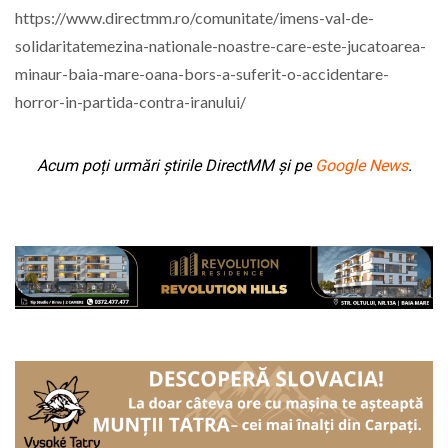
https://www.directmm.ro/comunitate/imens-val-de-
solidaritatemezina-nationale-noastre-care-este-jucatoarea-
minaur-baia-mare-oana-bors-a-suferit-o-accidentare-
horror-in-partida-contra-iranului/
Acum poți urmări știrile DirectMM și pe
Google News
.