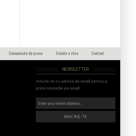
Comunicate de presa
Trimite o stire
Contact
NEWSLETTER
Inscrie-te cu adresa de email pentru a
primi noutatile pe email.