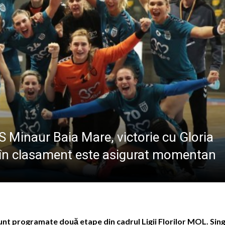
ALE POMPIERILOR
la Baia Mare, la 570 de ani de la moartea lui Iancu de Hu
” se vor desfășura în perioada 14–16 august
lă „Laurențiu Ulici” din Sighet găzduiește o nouă întâlnire 
ie Baia Mare, gazda unui eveniment internațional dedicat p
CS Minaur Baia Mare, victorie cu Gloria
lea în clasament este asigurat momentan
sunt programate două etape din cadrul Ligii Florilor MOL. Sin