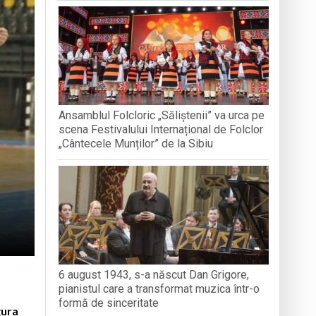
nedoara
a clubului de carte „Legături Literare”
Ansamblul Folcloric „Săliștenii” va urca pe
rieteniei și diversității culturale
scena Festivalului Internațional de Folclor
„Cântecele Munților” de la Sibiu
6 august 1943, s-a născut Dan Grigore,
pianistul care a transformat muzica într-o
formă de sinceritate
gura