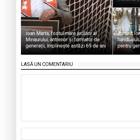
Ioan Marta, fostul mare jucător al
A murit Io
Minaurului, antrenor și formator de
handbalul
generații, împlinește astăzi 69 de ani
pentru gene
LASĂ UN COMENTARIU