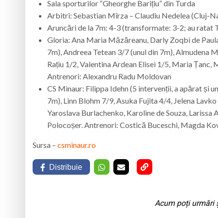
Sala sporturilor “Gheorghe Barițiu” din Turda
Arbitri: Sebastian Mîrza – Claudiu Nedelea (Cluj-
Aruncări de la 7m: 4-3 (transformate: 3-2; au ratat 
Gloria: Ana Maria Măzăreanu, Darly Zoqbi de Paula 
7m), Andreea Tetean 3/7 (unul din 7m), Almudena M
Rațiu 1/2, Valentina Ardean Elisei 1/5, Maria Țanc,
Antrenori: Alexandru Radu Moldovan
CS Minaur: Filippa Idehn (5 intervenții, a apărat și 
7m), Linn Blohm 7/9, Asuka Fujita 4/4, Jelena Lavko
Yaroslava Burlachenko, Karoline de Souza, Larissa 
Polocoșer. Antrenori: Costică Buceschi, Magda Kov
Sursa –
csminaur.ro
Distribuie
Acum poți urmări ș