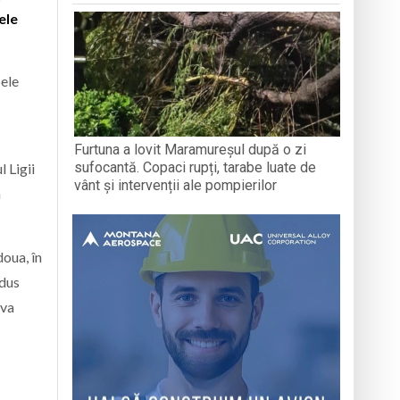
ele
pele
Furtuna a lovit Maramureșul după o zi
sufocantă. Copaci rupți, tarabe luate de
 Ligii
vânt și intervenții ale pompierilor
a
doua, în
 dus
 va