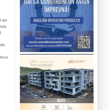
2 din
iela
1.
 din
 Anca