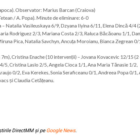
Napoca). Observator: Marius Barcan (Craiova)
Tetean / A. Popa). Minute de eliminare: 6-0
– Natalia Vasileuskaya 6/9, Dzyana Ilyina 6/11, Elena Dincă 4/4 (
aria Rodriguez 2/3, Mariana Costa 2/3, Raluca Băcăoanu 1/1, Dan
 Miruna Pica, Natalia Savchyn, Ancuța Moroianu, Bianca Zegrean 0/
un 7m), Cristina Enache (10 intervenții) – Jovana Kovacevic 12/15 (2
 4/5, Cristina Laslo 2/5, Angela Cioca 1/1, Ana Maria Tănasie 1/2,
Araujo 0/2, Eva Kerekes, Sonia Seraficeanu 0/1, Andreea Popa 0/1,
acs și Claudia Cetățeanu.
tirile DirectMM și pe
Google News
.