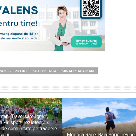
AMURES SPORT
MECI BISTRITA
MINAUR BAIA MARE
tan „Traversare Igniș”,
II-a: sport, rezistență și
 de comunitate pe traseele
ului
Mogoșa Race, Baia Sprie, revine