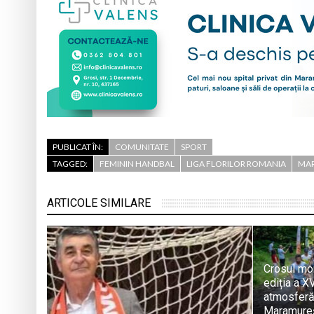
PUBLICAT ÎN:
COMUNITATE
SPORT
TAGGED:
FEMININ HANDBAL
LIGA FLORILOR ROMANIA
MAR
ARTICOLE SIMILARE
Crosul mon
ediția a XV
atmosferă
Maramureș