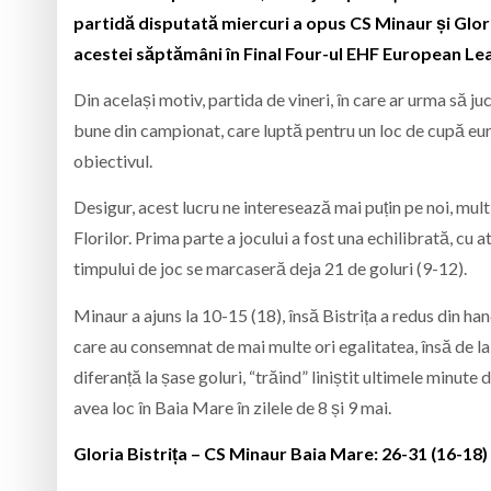
partidă disputată miercuri a opus CS Minaur și Gloria
acestei săptămâni în Final Four-ul EHF European Le
Din același motiv, partida de vineri, în care ar urma să j
bune din campionat, care luptă pentru un loc de cupă eur
obiectivul.
Desigur, acest lucru ne interesează mai puțin pe noi, mul
Florilor. Prima parte a jocului a fost una echilibrată, cu 
timpului de joc se marcaseră deja 21 de goluri (9-12).
Minaur a ajuns la 10-15 (18), însă Bistrița a redus din han
care au consemnat de mai multe ori egalitatea, însă de l
diferanță la șase goluri, “trăind” liniștit ultimele minute 
avea loc în Baia Mare în zilele de 8 și 9 mai.
Gloria Bistrița – CS Minaur Baia Mare: 26-31 (16-18)