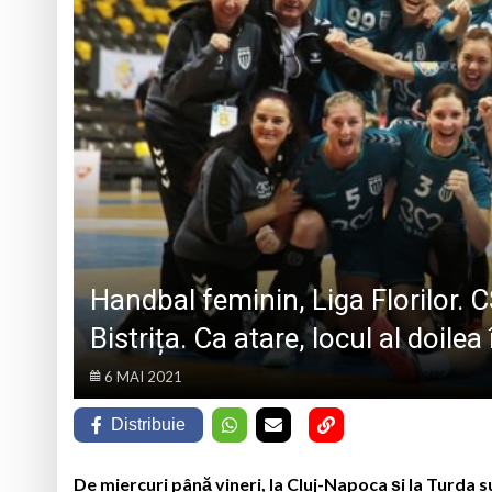
„CÂNTECELE MUNȚILOR” DE LA SIBIU
DE SINCERITATE
Eveniment special 
„Zilele Moiseiului
Biblioteca Municipa
Muzeul de Mineralog
Handbal feminin, Liga Florilor. 
Bistrița. Ca atare, locul al doi
6 MAI 2021
Distribuie
De miercuri până vineri, la Cluj-Napoca și la Turda 