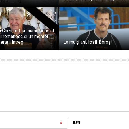
n Gherhard, un nume uriaș al
ui românesc și un mentor
rații întregi
La mulți ani, Iosif Boroș!
*
NUME