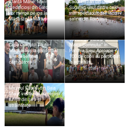
Sfântă Mărie: Mai mulți
Lacul Bătrân din Ocna
credincioși din Gârdani
Șugatag, unul dintre cele
vor merge pe jos la
mai spectaculoase lacuri
Mănăstirea Măriuș
saline din România
Școala de Vară „Fiii
Cupa Orașului Tăuții-
Maicii Domnului” în
Măgherăuș la minifotbal
Parohia Șieu: Aproape
și-a desemnat
100 de copii au participat
câștigătorii
la activități
Muzeul Satului din Baia
Mare, vizitat de numeroși
turiști din țară și
străinătate