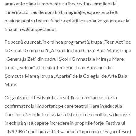
amuzante până la momente cu încărcătură emoțională.
Tinerii actori au demonstrat imaginație, expresivitate și
pasiune pentru teatru, fiind răsplătiți cu aplauze generoase la
finalul fiecărui spectacol.
Pe scenă au urcat, în ordinea programată, trupa „Teen Act” de
la Școala Gimnazială „Alexandru Ioan Cuza” Baia Mare, trupa
„Generația Zet” din cadrul Școlii Gimnaziale Mireșu Mare,
trupa „Șotron” a Liceului Teoretic „Ioan Buteanu” din
Șomcuta Mare și trupa „Aparte” de la Colegiul de Arte Baia
Mare.
Organizatorii festivalului au subliniat că și această zi a
confirmat rolul important pe care teatrul îl are în educația
tinerilor, oferindu-le ocazia să își exprime emoțiile, să lucreze
în echipă și să capete încredere în propriile forțe. Festivalul
„INSPIRĂ” continuă astfel să aducă împreună elevi, profesori