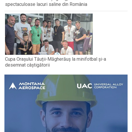
spectaculoase lacuri saline din România
Cupa Orașului Tăuții-Măgherăuș la minifotbal și-a
desemnat câștigătorii