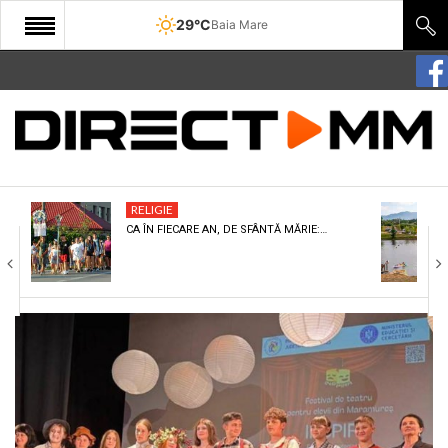
29°C
Baia Mare
START
COMUNITATE
EDITORIAL
RELIGIE
CULTURA
CA ÎN FIECARE AN, DE SFÂNTĂ MĂRIE:…
ECONOMIE
SANATATE
SPORT
SPECIAL
POLITIC