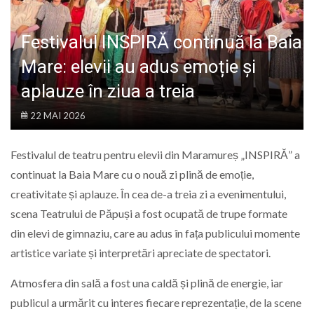
LIFE
Festivalul INSPIRĂ continuă la Baia
Mare: elevii au adus emoție și
aplauze în ziua a treia
22 MAI 2026
Festivalul de teatru pentru elevii din Maramureș „INSPIRĂ” a
continuat la Baia Mare cu o nouă zi plină de emoție,
creativitate și aplauze. În cea de-a treia zi a evenimentului,
scena Teatrului de Păpuși a fost ocupată de trupe formate
din elevi de gimnaziu, care au adus în fața publicului momente
artistice variate și interpretări apreciate de spectatori.
Atmosfera din sală a fost una caldă și plină de energie, iar
publicul a urmărit cu interes fiecare reprezentație, de la scene