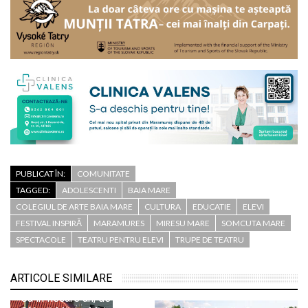
PUBLICAT ÎN:
COMUNITATE
TAGGED:
ADOLESCENTI
BAIA MARE
COLEGIUL DE ARTE BAIA MARE
CULTURA
EDUCATIE
ELEVI
FESTIVAL INSPIRĂ
MARAMURES
MIRESU MARE
SOMCUTA MARE
SPECTACOLE
TEATRU PENTRU ELEVI
TRUPE DE TEATRU
ARTICOLE SIMILARE
Ca în fiecare an, de