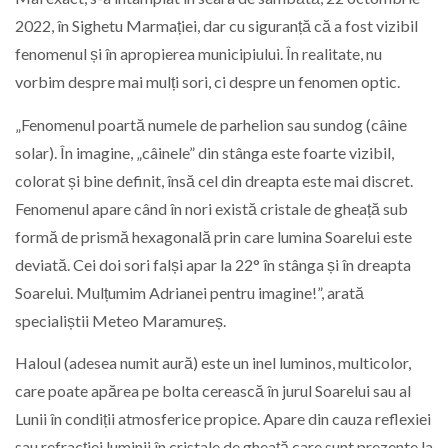
2022, în Sighetu Marmației, dar cu siguranță că a fost vizibil
fenomenul și în apropierea municipiului. În realitate, nu
vorbim despre mai mulți sori, ci despre un fenomen optic.
„Fenomenul poartă numele de parhelion sau sundog (câine
solar). În imagine, „câinele” din stânga este foarte vizibil,
colorat și bine definit, însă cel din dreapta este mai discret.
Fenomenul apare când în nori există cristale de gheață sub
formă de prismă hexagonală prin care lumina Soarelui este
deviată. Cei doi sori falși apar la 22° în stânga și în dreapta
Soarelui. Mulțumim Adrianei pentru imagine!”, arată
specialiștii Meteo Maramureș.
Haloul (adesea numit aură) este un inel luminos, multicolor,
care poate apărea pe bolta cerească în jurul Soarelui sau al
Lunii în condiții atmosferice propice. Apare din cauza reflexiei
sau refracției luminii în cristale de gheață care sunt prezente la