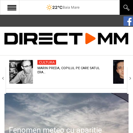
22°C
Baia Mare
START
COMUNITATE
EDITORIAL
CULTURA
CULTURA
MARIN PREDA, COPILUL PE CARE SATUL
ERA…
ECONOMIE
SANATATE
SPORT
SPECIAL
POLITIC
Fenomen meteo cu apariție