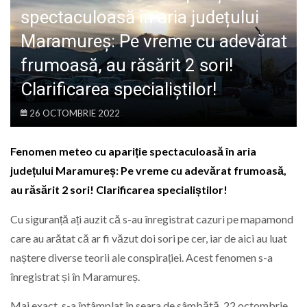
LIFE
spectaculoasă în aria județului
Maramureș: Pe vreme cu adevărat
frumoasă, au răsărit 2 sori!
Clarificarea specialiștilor!
26 OCTOMBRIE 2022
Fenomen meteo cu apariție spectaculoasă în aria
județului Maramureș: Pe vreme cu adevărat frumoasă,
au răsărit 2 sori! Clarificarea specialiștilor!
Cu siguranță ați auzit că s-au înregistrat cazuri pe mapamond
care au arătat că ar fi văzut doi sori pe cer, iar de aici au luat
naștere diverse teorii ale conspirației. Acest fenomen s-a
înregistrat și în Maramureș.
Mai exact, s-a întâmplat în seara de sâmbătă, 22 octombrie