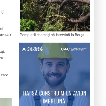
își
ini
entru 40
Pompierii chemați să intervină la Borșa
ăți.
și
e care