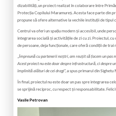
dizabilități, un proiect realizat în colaborare între Prim
Protecția Copilului Maramureș. Acesta face parte din progr
propune să ofere alternative la vechile instituții de tipul 
Centrul va oferi un spațiu modern și accesibil, unde persoan
integrarea socială și activitățile de zi cu zi. Proiectul, c
de persoane, deja funcționale, care oferă condiții de trai
„
Împreună cu partenerii noștri, am reușit să facem un pas ma
Acest proiect nu este doar despre infrastructură, ci despre u
împlinită alături de cei dragi
”, a spus primarul din Sighetu 
În final, proiectul nu este doar un pas spre integrarea ce
se sprijină reciproc, cu respect și responsabilitate. Felici
Vasile Petrovan