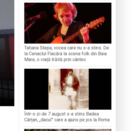
iment dedicat marelui voievod, la
ași stres, iar una dezvoltă anxietate,
opere orașul dintr-o perspectivă diferită
ați propriul talisman „prinzător de vise”
Tatiana Stepa, vocea care nu s-a stins. De
la Cenaclul Flacăra la scena folk din Baia
n Baia Mare, o viață trăită prin cântec
Mare, o viață trăită prin cântec
Într-o zi de 7 august s-a stins Badea
Cârțan, „dacul” care a ajuns pe jos la Roma