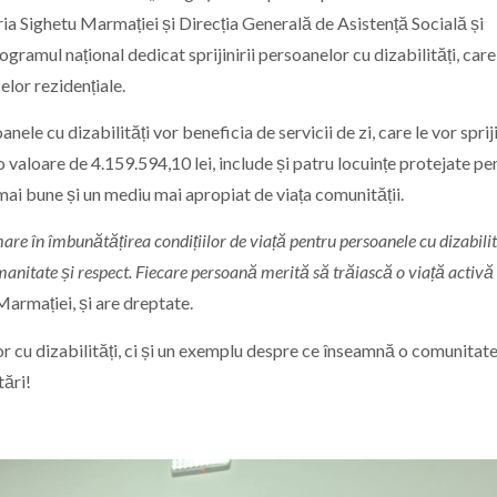
ăria Sighetu Marmației și Direcția Generală de Asistență Socială și
amul național dedicat sprijinirii persoanelor cu dizabilități, care 
celor rezidențiale.
ele cu dizabilități vor beneficia de servicii de zi, care le vor sprij
u o valoare de 4.159.594,10 lei, include și patru locuințe protejate p
 mai bune și un mediu mai apropiat de viața comunității.
re în îmbunătățirea condițiilor de viață pentru persoanele cu dizabilit
manitate și respect. Fiecare persoană merită să trăiască o viață activă 
Marmației, și are dreptate.
lor cu dizabilități, ci și un exemplu despre ce înseamnă o comunitat
tări!