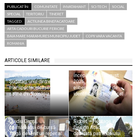
PUBLICAT ÎN:
COMUNITATE
INVATAMANT
SCI-TECH
SOCIAL
SPECIAL
TERITORIU
TINERET
TAGGED:
ACTIUNEA BINEFACATOARE
ARTA CADOURI BUCURIE FERICIRE
BAIA MARE MARAMURES MUNICIPIU JUDET
COPII VARA VACANTA
ROMANIA
ARTICOLE SIMILARE
Lacul Bătrân din Ocna
Începând cu 1 august
Șugatag, unul dintre cele
2026, regulile privind
mai spectaculoase lacuri
eliberarea cărților de
saline din România
identitate s-a modificat
Sighetu Marmației
găzduiește „Școala de la
Ovidiu Oanță,
Sighet – Heritage in
băimăreanul de cursă
Design Academy”,
lungă devenit un reper al
dedicată patrimoniului