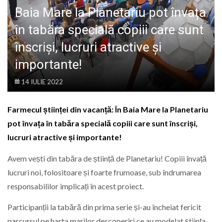
LIFE
Baia Mare la Planetariu pot învața
în tabăra specială copiii care sunt
înscriși, lucruri atractive și
importante!
14 IULIE 2022
Farmecul științei din vacanță: În Baia Mare la Planetariu
pot învața în tabăra specială copiii care sunt înscriși,
lucruri atractive și importante!
Avem vești din tabăra de știință de Planetariu! Copiii învață
lucruri noi, folositoare și foarte frumoase, sub îndrumarea
responsabililor implicați în acest proiect.
Participanții la tabără din prima serie și-au încheiat fericit
parcursul pe harta marilor descoperiri ce au modelat știința