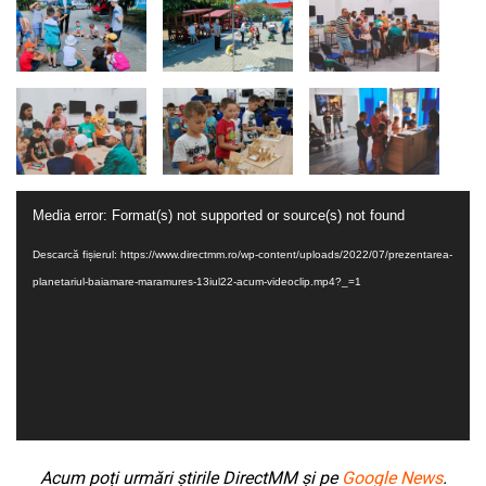
Player
Media error: Format(s) not supported or source(s) not found
video
Descarcă fișierul: https://www.directmm.ro/wp-content/uploads/2022/07/prezentarea-
planetariul-baiamare-maramures-13iul22-acum-videoclip.mp4?_=1
Acum poți urmări știrile DirectMM și pe
Google News
.