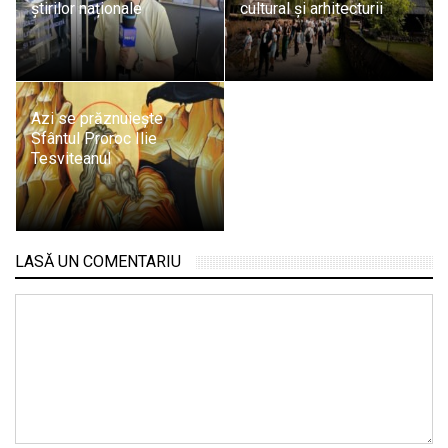
știrilor naționale
cultural și arhitecturii
Azi se prăznuiește
Sfântul Proroc Ilie
Tesviteanul
LASĂ UN COMENTARIU