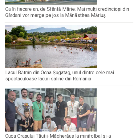
Ca în fiecare an, de Sfântă Mărie: Mai mulți credincioși din
Gârdani vor merge pe jos la Mănăstirea Măriuș
Lacul Bătrân din Ocna Șugatag, unul dintre cele mai
spectaculoase lacuri saline din România
Cupa Orașului Tăuții-Măgherăuș la minifotbal și-a