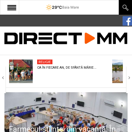
29°C
Baia Mare
START
COMUNITATE
EDITORIAL
RELIGIE
CULTURA
CA ÎN FIECARE AN, DE SFÂNTĂ MĂRIE:…
ECONOMIE
SANATATE
SPORT
SPECIAL
POLITIC
Farmecul științei din vacanță: În