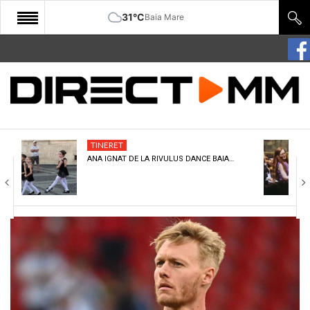
31°C
Baia Mare
START
COMUNITATE
EDITORIAL
TINERET
CULTURA
ANA IGNAT DE LA RIVULUS DANCE BAIA…
ECONOMIE
SANATATE
SPORT
SPECIAL
POLITIC