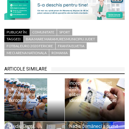
PUBLICAT ÎN:
COMUNITATE
SPORT
TAGGED:
BAIA MARE MARAMURES MUNICIPIU JUDET
FOTBAL EURO 2020 FERICIRE
FRANTA ELVETIA
MECI ARENA NATIONALA
ROMANIA
ARTICOLE SIMILARE
Începând cu 1 august
Canotajul românesc,
2026, regulile privind
demonstrație de forță la
eliberarea cărților de
Europene
identitate s-a modificat
Ovidiu Oanță,
Nadia Comăneci a primit