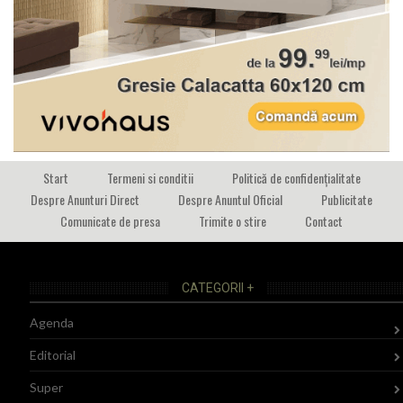
Start
Termeni si conditii
Politică de confidențialitate
Despre Anunturi Direct
Despre Anuntul Oficial
Publicitate
Comunicate de presa
Trimite o stire
Contact
CATEGORII +
Agenda
Editorial
Super