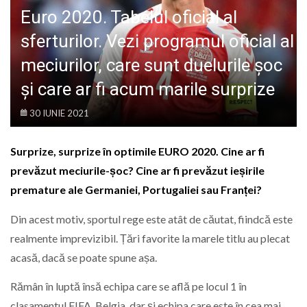
LIFE
Euro 2020. Tabelul oficial al
sferturilor. Vezi programul oficial al
meciurilor, care sunt duelurile șoc
și care ar fi acum marile surprize
30 IUNIE 2021
Surprize, surprize în optimile EURO 2020. Cine ar fi
prevăzut meciurile-șoc? Cine ar fi prevăzut ieșirile
premature ale Germaniei, Portugaliei sau Franței?
Din acest motiv, sportul rege este atât de căutat, fiindcă este
realmente imprevizibil. Țări favorite la marele titlu au plecat
acasă, dacă se poate spune așa.
Rămân în luptă însă echipa care se află pe locul 1 în
clasamentul FIFA, Belgia, dar și echipa care este în cea mai