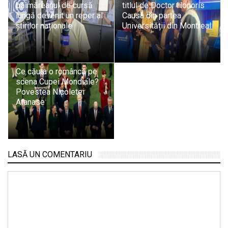
băimăreanul de cursă
titlul de Doctor Honoris
lungă devenit un reper al
Causa din partea
știrilor naționale
Universității din Montreal
Ce căuta o româncă pe
scena Cupei Mondiale?
Povestea Nicoletei
Atanase
LASĂ UN COMENTARIU