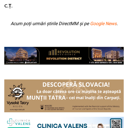
C.Ț.
Acum poți urmări știrile DirectMM și pe
Google News
.