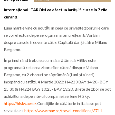
internațional! TAROM va efectua iarăși 5 curse în 7 zile
curând!
Luna martie vine cu noutăți în ceea ce privește zborurile care
se vor efectua de pe aerogara maramureșeană. Vorbim
despre cursele frecvente către Capitală dar și către Milano
Bergamo.
În primul rând trebuie acum să arătăm că HiSky este
programată reluarea zborurilor către/ dinspre Milano
Bergamo, cu 2 zboruri pe săptămână (Luni și Vineri),
începând cu astăzi, 4 Martie 2022: H4223 BAY 14:20- BGY
15:30 și H4224 BGY 10:25- BAY 13:20. Bilete de zbor se pot
achiziționa de pe site-ul companiei aeriene HiSky:
https://hisky.aero/
. Condițiile de călătorie în Italia se pot
revizui aici:
https://www.mae.ro/travel-conditions/3711
.