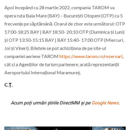
Apoi începând cu 28 martie 2022, compania TAROM va
opera ruta Baia Mare (BAY) – București Otopeni (OTP) cu 5
frecvențe pe săptămână. Orarul de zbor este următorul: OTP
17:00-18:25 BAY | BAY 18:50- 20:10 OTP (Duminica și Luni)
și OTP 13:50-15:15 BAY | BAY 15:40- 17:00 OTP (Miercuri,
Joi și Vineri). Biletele se pot achiziționa de pe site-ul
companiei aeriene TAROM
https://www.tarom.ro/rezervari
,
cât si a Agențiilor de turism partenere, arată reprezentanții
Aeroportului Internațional Maramureș.
C.Ț.
Acum poți urmări știrile DirectMM și pe
Google News
.