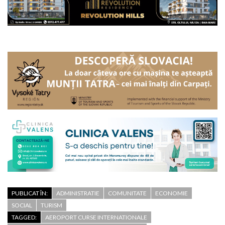
PUBLICAT ÎN:
ADMINISTRATIE
COMUNITATE
ECONOMIE
SOCIAL
TURISM
TAGGED:
AEROPORT CURSE INTERNATIONALE