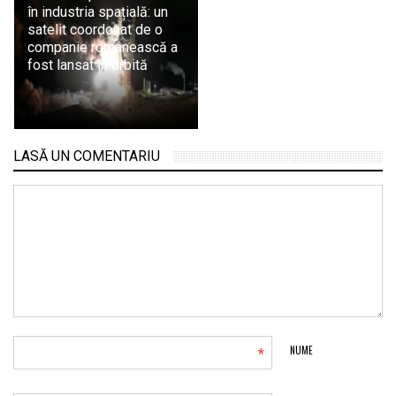
în industria spațială: un
satelit coordonat de o
companie românească a
fost lansat în orbită
LASĂ UN COMENTARIU
*
NUME