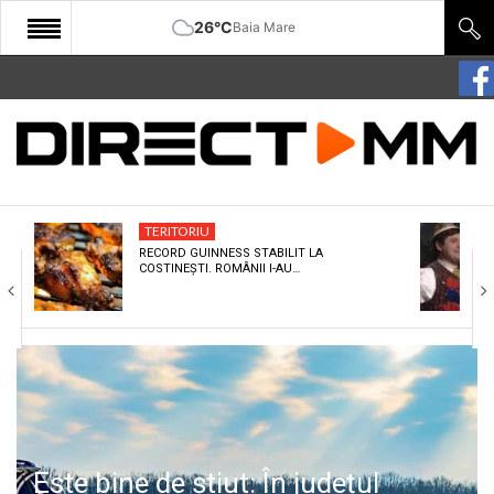
26°C
Baia Mare
START
COMUNITATE
EDITORIAL
TERITORIU
CULTURA
RECORD GUINNESS STABILIT LA
COSTINEȘTI. ROMÂNII I-AU…
ECONOMIE
SANATATE
SPORT
SPECIAL
POLITIC
Este bine de știut: În județul