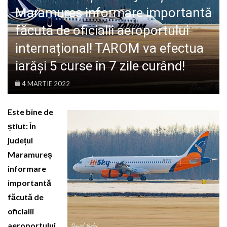
LIFE
Maramureș informare importantă
făcută de oficialii aeroportului
internațional! TAROM va efectua
iarăși 5 curse în 7 zile curând!
4 MARTIE 2022
Este bine de
știut: În
județul
Maramureș
informare
importantă
făcută de
oficialii
aeroportului