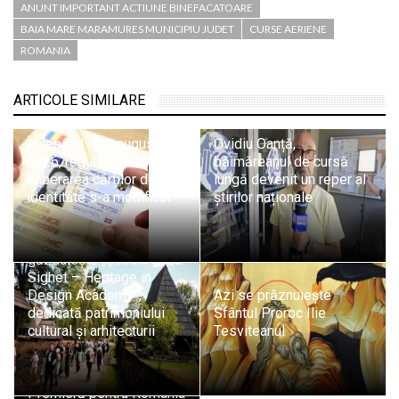
ANUNT IMPORTANT ACTIUNE BINEFACATOARE
BAIA MARE MARAMURES MUNICIPIU JUDET
CURSE AERIENE
ROMANIA
ARTICOLE SIMILARE
Începând cu 1 august
Ovidiu Oanță,
2026, regulile privind
băimăreanul de cursă
eliberarea cărților de
lungă devenit un reper al
identitate s-a modificat
știrilor naționale
Sighetu Marmației
găzduiește „Școala de la
Sighet – Heritage in
Design Academy”,
Azi se prăznuiește
dedicată patrimoniului
Sfântul Proroc Ilie
cultural și arhitecturii
Tesviteanul
Premieră pentru România