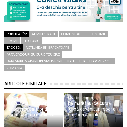
PUBLICAT ÎN:
ADMINISTRATIE
COMUNITATE
ECONOMIE
SOCIAL
TERITORIU
TAGGED:
ACTIUNEA BINEFACATOARE
ARTA CADOURI BUCURIE FERICIRE
BAIA MARE MARAMURES MUNICIPIU JUDET
BUGET LOCAL SACEL
ROMANIA
ARTICOLE SIMILARE
Începând cu 1 august
Ovidiu Oanță,
2026, regulile privind
băimăreanul de cursă
eliberarea cărților de
lungă devenit un reper al
identitate s-a modificat
știrilor naționale