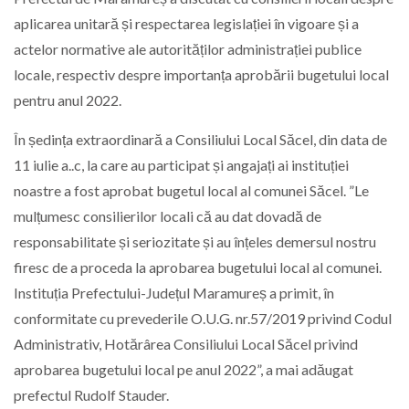
aplicarea unitară și respectarea legislației în vigoare și a
actelor normative ale autorităților administrației publice
locale, respectiv despre importanța aprobării bugetului local
pentru anul 2022.
În ședința extraordinară a Consiliului Local Săcel, din data de
11 iulie a..c, la care au participat și angajați ai instituției
noastre a fost aprobat bugetul local al comunei Săcel. ”Le
mulțumesc consilierilor locali că au dat dovadă de
responsabilitate și seriozitate și au înțeles demersul nostru
firesc de a proceda la aprobarea bugetului local al comunei.
Instituția Prefectului-Județul Maramureș a primit, în
conformitate cu prevederile O.U.G. nr.57/2019 privind Codul
Administrativ, Hotărârea Consiliului Local Săcel privind
aprobarea bugetului local pe anul 2022”, a mai adăugat
prefectul Rudolf Stauder.