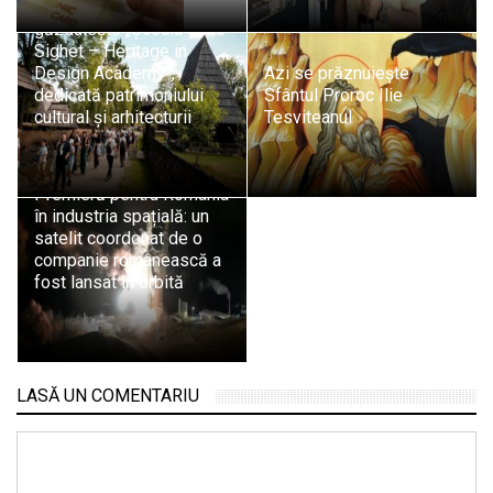
Sighetu Marmației
găzduiește „Școala de la
Sighet – Heritage in
Design Academy”,
Azi se prăznuiește
dedicată patrimoniului
Sfântul Proroc Ilie
cultural și arhitecturii
Tesviteanul
Premieră pentru România
în industria spațială: un
satelit coordonat de o
companie românească a
fost lansat în orbită
LASĂ UN COMENTARIU