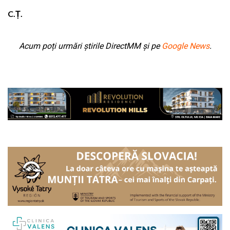
C.Ț.
Acum poți urmări știrile DirectMM și pe
Google News
.