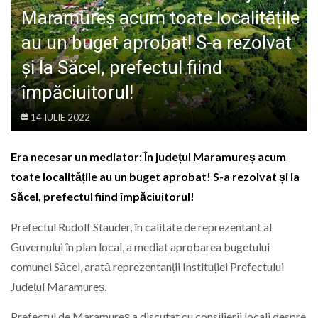
LIFE
Maramureș acum toate localitățile
au un buget aprobat! S-a rezolvat
și la Săcel, prefectul fiind
împăciuitorul!
14 IULIE 2022
Era necesar un mediator: În județul Maramureș acum
toate localitățile au un buget aprobat! S-a rezolvat și la
Săcel, prefectul fiind împăciuitorul!
Prefectul Rudolf Stauder, în calitate de reprezentant al
Guvernului în plan local, a mediat aprobarea bugetului
comunei Săcel, arată reprezentanții Instituției Prefectului
Județul Maramureș.
Prefectul de Maramureș a discutat cu consilierii locali despre