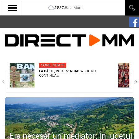
18°C
Baia Mare
START
COMUNITATE
EDITORIAL
COMUNITATE
CULTURA
LA BĂIUȚ, ROCK N’ ROAD WEEKEND
CONTINUĂ…
ECONOMIE
SANATATE
SPORT
SPECIAL
POLITIC
Era necesar un mediator: În județul