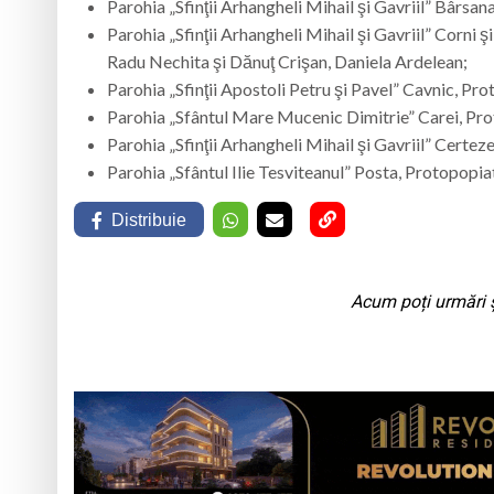
Parohia „Sfinţii Arhangheli Mihail şi Gavriil” Bârsa
Parohia „Sfinţii Arhangheli Mihail şi Gavriil” Corni
Radu Nechita şi Dănuţ Crişan, Daniela Ardelean;
Parohia „Sfinţii Apostoli Petru şi Pavel” Cavnic, Pr
Parohia „Sfântul Mare Mucenic Dimitrie” Carei, Prot
Parohia „Sfinţii Arhangheli Mihail şi Gavriil” Certe
Parohia „Sfântul Ilie Tesviteanul” Posta, Protopopi
Distribuie
Acum poți urmări ș