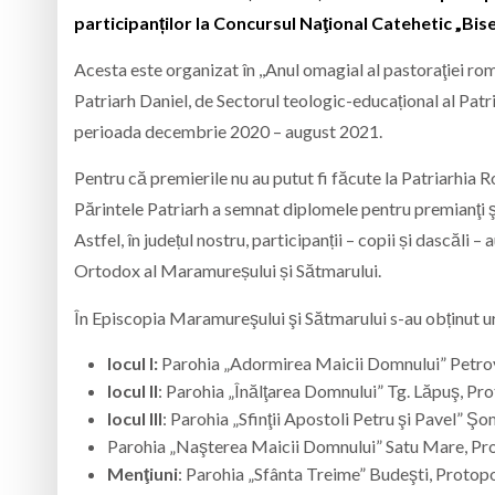
participanților la Concursul Naţional Catehetic „Bise
Acesta este organizat în ,,Anul omagial al pastoraţiei ro
Patriarh Daniel, de Sectorul teologic-educațional al Patri
perioada decembrie 2020 – august 2021.
Pentru că premierile nu au putut fi făcute la Patriarhia
Părintele Patriarh a semnat diplomele pentru premianţi şi 
Astfel, în județul nostru, participanții – copii și dascăli 
Ortodox al Maramureșului și Sătmarului.
În Episcopia Maramureşului şi Sătmarului s-au obținut 
locul I:
Parohia „Adormirea Maicii Domnului” Petrova
locul II
: Parohia „Înălţarea Domnului” Tg. Lăpuş, Prot
locul III
: Parohia „Sfinţii Apostoli Petru şi Pavel” 
Parohia „Naşterea Maicii Domnului” Satu Mare, Pro
Menţiuni
: Parohia „Sfânta Treime” Budeşti, Protop