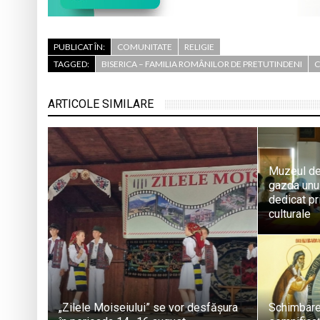
PUBLICAT ÎN:
COMUNITATE
RELIGIE
TAGGED:
BISERICA – FAMILIA ROMÂNILOR DE PRETUTINDENI
C
ARTICOLE SIMILARE
Muzeul de
gazda unui
dedicat pri
culturale
„Zilele Moiseiului” se vor desfășura
Schimbare