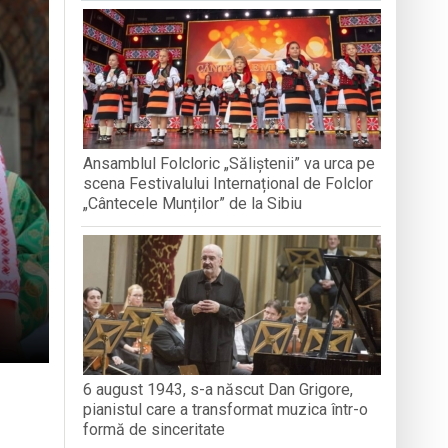
nedoara
a clubului de carte „Legături Literare”
Ansamblul Folcloric „Săliștenii” va urca pe
rieteniei și diversității culturale
scena Festivalului Internațional de Folclor
„Cântecele Munților” de la Sibiu
6 august 1943, s-a născut Dan Grigore,
pianistul care a transformat muzica într-o
formă de sinceritate