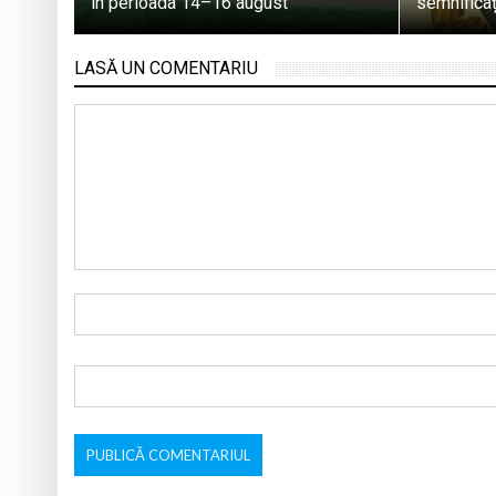
în perioada 14–16 august
semnificaț
LASĂ UN COMENTARIU