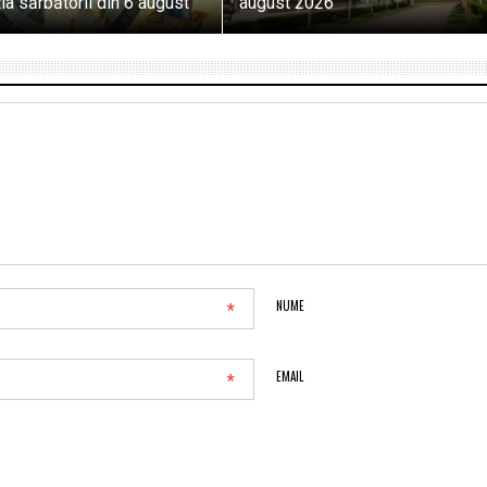
ia sărbătorii din 6 august
august 2026
*
NUME
*
EMAIL