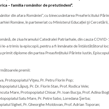
rica – familia românilor de pretutindeni”.
mânilor din afara României”, cu binecuvântarea Preafericitului Pări
arhiei Române, în parteneriat cu Ministerul Educației şi Cercetării, 
 Română, de ziua hramului Catedralei Patriarhale, din cauza COVID-
le-a trimis la episcopii, pentru a fi înmânate de Întâistătătorul loc
– au primit diplome din partea Preasfințitului Părinte Iustin, Episcopu
următoarele premii:
, Protopopiatul Vişeu, Pr. Petru Florin Pop;
opopiatul Lăpuş, Pr. Dr. Florin Stan, Prof. Rodica Vele;
Şomcuta Mare, Protopopiatul Chioar, Pr. Ioan Bucşa, Prof. Adina Bog
topopiatul Satu Mare, Pr. Petre Sabo, Loredana Şerba;
opiatul Sighet, Pr. Gheorghe Moldovan, Prof. Adrian Toporan;