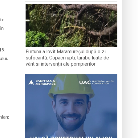
nte
în
19,
Furtuna a lovit Maramureșul după o zi
sufocantă. Copaci rupți, tarabe luate de
ului.
vânt și intervenții ale pompierilor
l
hian;