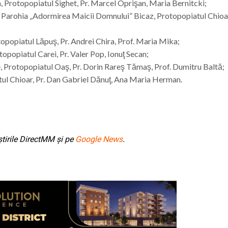
na, Protopopiatul Sighet, Pr. Marcel Oprişan, Maria Bernitcki;
 şi Parohia „Adormirea Maicii Domnului” Bicaz, Protopopiatul Chioar
otopopiatul Lăpuş, Pr. Andrei Chira, Prof. Maria Mika;
opopiatul Carei, Pr. Valer Pop, Ionuţ Secan;
ze, Protopopiatul Oaş, Pr. Dorin Rareş Tămaş, Prof. Dumitru Baltă;
atul Chioar, Pr. Dan Gabriel Dănuţ, Ana Maria Herman.
tirile DirectMM și pe
Google News
.