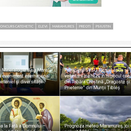
ONCURS CATEHETIC
ELEVI
MARAMURES
PREOTI
PS IUSTIN
 Mineralogie Baia Mare,
Pompierii SVSU Târgu Lăpuș și
 eveniment internațional
voluntarii maltezi, în mijlocul copi
eteniei și diversității
din Tabăra Creștină „Dragoste și
Prietenie” din Munții Țibleș
a la Față a Domnului –
Prognoza meteo Maramureș, joi 