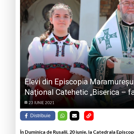
„CÂNTECELE MUNȚILOR” DE LA SIBIU
DE SINCERITATE
Eveniment special 
„Zilele Moiseiului
Biblioteca Municipa
Muzeul de Mineralog
Elevi din Episcopia Maramureșul
Naţional Catehetic „Biserica – f
23 IUNIE 2021
Distribuie
În Duminica de Rusalii, 20 iunie, la Catedrala Episc