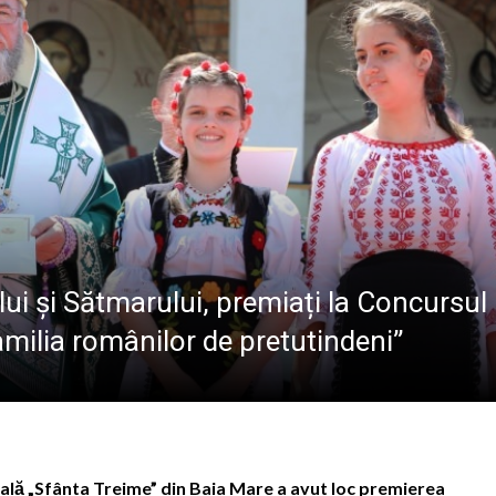
ALE POMPIERILOR
la Baia Mare, la 570 de ani de la moartea lui Iancu de Hu
” se vor desfășura în perioada 14–16 august
lă „Laurențiu Ulici” din Sighet găzduiește o nouă întâlnire 
ie Baia Mare, gazda unui eveniment internațional dedicat p
ui și Sătmarului, premiați la Concursul
amilia românilor de pretutindeni”
opală „Sfânta Treime” din Baia Mare a avut loc premierea