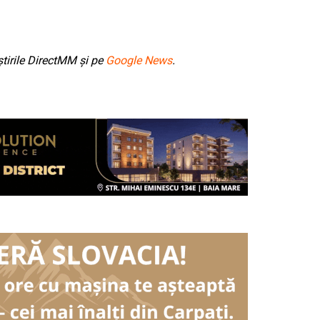
tirile DirectMM și pe
Google News
.