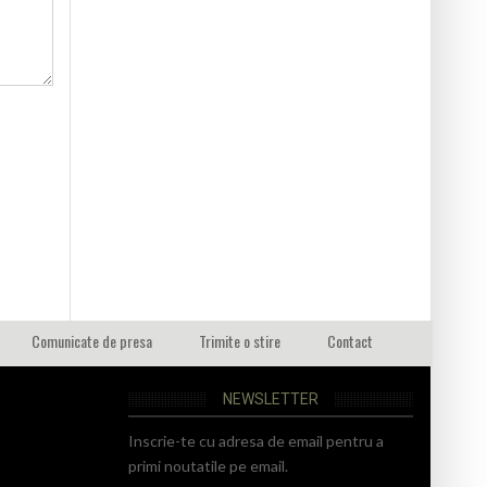
Comunicate de presa
Trimite o stire
Contact
NEWSLETTER
Inscrie-te cu adresa de email pentru a
primi noutatile pe email.