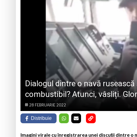
VULNERABILE DIN BAIA
Vișeu de Sus: Expoz
Vima Mică găzduieșt
PS Iustin la hramul 
Opt ani de când mar
Dialogul dintre o navă rusească 
combustibil? Atunci, vâsliți. Glor
28 FEBRUARIE 2022
Distribuie
Imagini virale cu înregistrarea unei discuții dintre