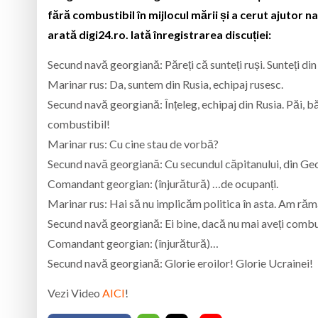
fără combustibil în mijlocul mării și a cerut ajutor
arată digi24.ro. Iată înregistrarea discuției:
Secund navă georgiană: Păreți că sunteți ruși. Sunteți din
Marinar rus: Da, suntem din Rusia, echipaj rusesc.
Secund navă georgiană: Înțeleg, echipaj din Rusia. Păi, 
combustibil!
Marinar rus: Cu cine stau de vorbă?
Secund navă georgiană: Cu secundul căpitanului, din Ge
Comandant georgian: (înjurătură) …de ocupanți.
Marinar rus: Hai să nu implicăm politica în asta. Am ră
Secund navă georgiană: Ei bine, dacă nu mai aveți combust
Comandant georgian: (înjurătură)…
Secund navă georgiană: Glorie eroilor! Glorie Ucrainei!
Vezi Video
AICI
!