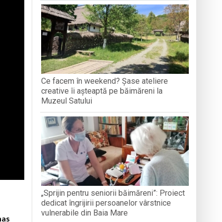
i vizitată până în 15 septembrie
estrea Satului”
iul, tradiția și credința”
Ce facem în weekend? Șase ateliere
creative îi așteaptă pe băimăreni la
Muzeul Satului
„Sprijin pentru seniorii băimăreni”: Proiect
dedicat îngrijirii persoanelor vârstnice
vulnerabile din Baia Mare
mas