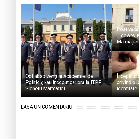
Post vacan
„Leowey Kl
Marmației
Opt absolvenți ai Academiei de
Începând c
Poliție și-au început cariera la ITPF
privind eli
Sighetu Marmației
identitate
LASĂ UN COMENTARIU