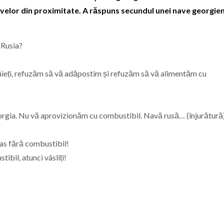
 navelor din proximitate. A răspuns secundul unei nave georgie
 Rusia?
băieți, refuzăm să vă adăpostim și refuzăm să vă alimentăm cu
orgia. Nu vă aprovizionăm cu combustibil. Navă rusă… (înjurătură)
mas fără combustibil!
ibil, atunci vâsliți!