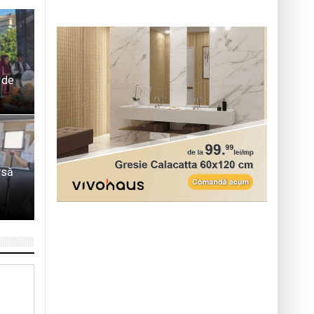
l de
rsă