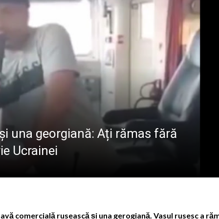
 MARE
MARMAȚIEI
iția „Maramureșul Tradițional în Miniaturi și Artă” poate f
e cea de-a VIII-a ediție a evenimentului „Fiii Satului – Z
Mănăstirii Botiza: „Aici se păstrează cu sfințenie portul, gra
ele artist Dumitru Fărcaș a trecut la cele veșnice
și una georgiană: Ați rămas fără
ie Ucrainei
 o navă comercială rusească și una gerogiană. Vasul rusesc a ră