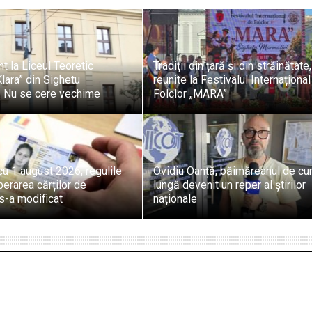
t la Liceul Teoretic
Tradiții din țară și din străinătate,
ara” din Sighetu
reunite la Festivalul Internaționa
. Nu se cere vechime
Folclor „MARA”
u 1 august 2026, regulile
Ovidiu Oanță, băimăreanul de cu
berarea cărților de
lungă devenit un reper al știrilor
 s-a modificat
naționale