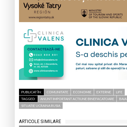
PUBLICAT ÎN:
COMUNITATE
ECONOMIE
EXTERNE
LIFE
TAGGED:
ANUNT IMPORTANT ACTIUNE BINEFACATOARE
BAIA
SITUATIE UCRAINA RUSIA
ARTICOLE SIMILARE