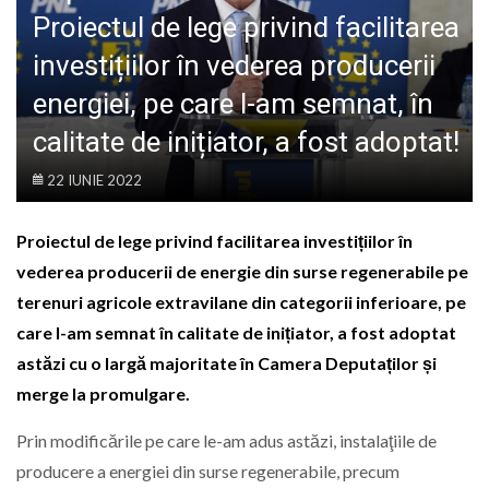
LIFE
Proiectul de lege privind facilitarea
investițiilor în vederea producerii
energiei, pe care l-am semnat, în
calitate de inițiator, a fost adoptat!
22 IUNIE 2022
Proiectul de lege privind facilitarea investițiilor în
vederea producerii de energie din surse regenerabile pe
terenuri agricole extravilane din categorii inferioare, pe
care l-am semnat în calitate de inițiator, a fost adoptat
astăzi cu o largă majoritate în Camera Deputaților și
merge la promulgare.
Prin modificările pe care le-am adus astăzi, instalaţiile de
producere a energiei din surse regenerabile, precum