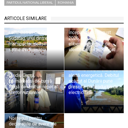
PARTIDUL NATIONAL LIBERAL
ROMANIA
ARTICOLE SIMILARE
Lacul Bătrân din Ocna
Începând cu 1 august
Șugatag, unul dintre cele
2026, regulile privind
mai spectaculoase lacuri
eliberarea cărților de
saline din România
identitate s-a modificat
România intră în stare de
Ovidiu Oanță,
alertă energetică. Debitul
băimăreanul de cursă
scăzut al Dunării pune
lungă devenit un reper al
presiune pe producția de
știrilor naționale
electricitate
Noi reguli pentru
declarațiile de avere ale