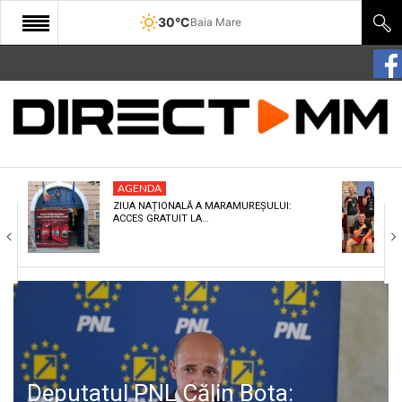
30°C
Baia Mare
START
COMUNITATE
EDITORIAL
AGENDA
CULTURA
ZIUA NAȚIONALĂ A MARAMUREȘULUI:
ACCES GRATUIT LA…
ECONOMIE
SANATATE
SPORT
SPECIAL
POLITIC
Deputatul PNL Călin Bota: