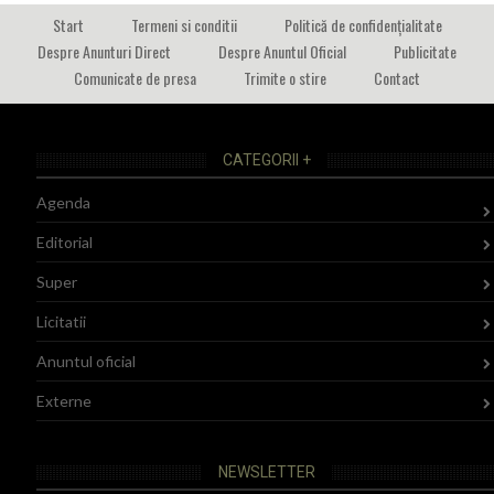
Start
Termeni si conditii
Politică de confidențialitate
Despre Anunturi Direct
Despre Anuntul Oficial
Publicitate
Comunicate de presa
Trimite o stire
Contact
CATEGORII +
Agenda
Editorial
Super
Licitatii
Anuntul oficial
Externe
NEWSLETTER