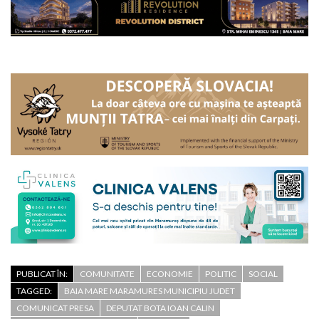
PUBLICAT ÎN:
COMUNITATE
ECONOMIE
POLITIC
SOCIAL
TAGGED:
BAIA MARE MARAMURES MUNICIPIU JUDET
COMUNICAT PRESA
DEPUTAT BOTA IOAN CALIN