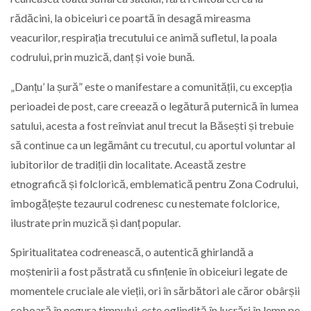
rădăcini, la obiceiuri ce poartă în desagă mireasma
veacurilor, respirația trecutului ce animă sufletul, la poala
codrului, prin muzică, danț și voie bună.
„Danțu’ la șură” este o manifestare a comunității, cu excepția
perioadei de post, care creează o legătură puternică în lumea
satului, acesta a fost reînviat anul trecut la Băsești și trebuie
să continue ca un legământ cu trecutul, cu aportul voluntar al
iubitorilor de tradiții din localitate. Această zestre
etnografică și folclorică, emblematică pentru Zona Codrului,
îmbogățește tezaurul codrenesc cu nestemate folclorice,
ilustrate prin muzică și danț popular.
Spiritualitatea codrenească, o autentică ghirlandă a
moștenirii a fost păstrată cu sfințenie în obiceiuri legate de
momentele cruciale ale vieții, ori în sărbători ale căror obârșii
coboară în negura timpului, este oglindită în lucrări în lemn pe