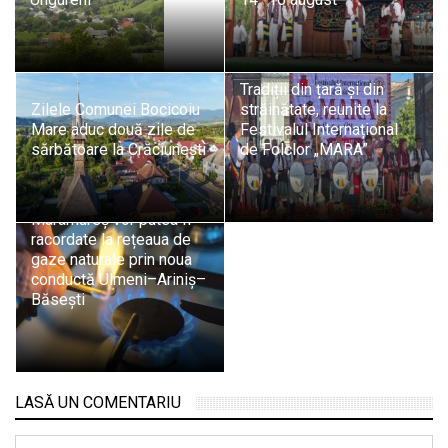
Tradiții din țară și din
Zilele Comunei Bocicoiu
străinătate, reunite la
Mare aduc două zile de
Festivalul Internațional
sărbătoare la Crăciunești
de Folclor „MARA”
Peste 3.000 de
gospodării din
Maramureș vor putea fi
racordate la rețeaua de
gaze naturale prin noua
conductă Ulmeni–Ariniș–
Băsești
LASĂ UN COMENTARIU