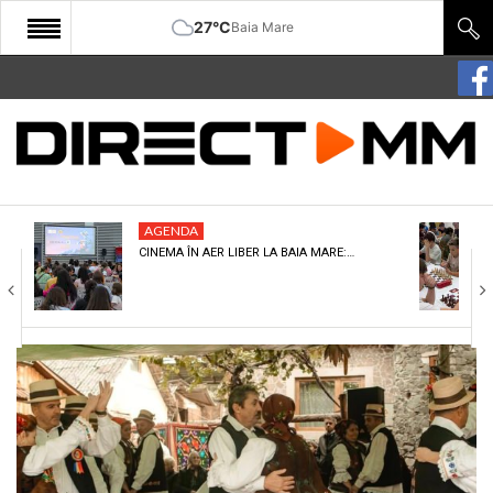
27°C
Baia Mare
START
COMUNITATE
EDITORIAL
AGENDA
CULTURA
CINEMA ÎN AER LIBER LA BAIA MARE:…
ECONOMIE
SANATATE
SPORT
SPECIAL
POLITIC