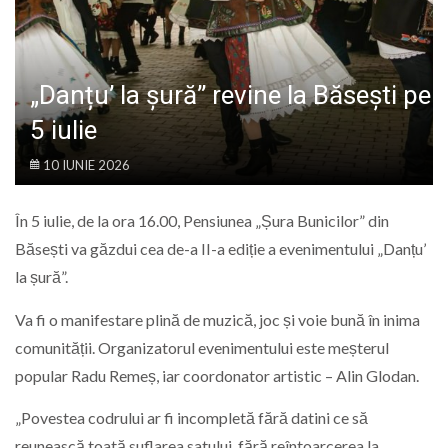
LIFE
„Danțu’ la șură” revine la Băsești pe
5 iulie
10 IUNIE 2026
În 5 iulie, de la ora 16.00, Pensiunea „Șura Bunicilor” din
Băsești va găzdui cea de-a II-a ediție a evenimentului „Danțu’
la șură”.
Va fi o manifestare plină de muzică, joc și voie bună în inima
comunității. Organizatorul evenimentului este meșterul
popular Radu Remeș, iar coordonator artistic – Alin Glodan.
„Povestea codrului ar fi incompletă fără datini ce să
reunească toată suflarea satului, fără reîntoarcerea la