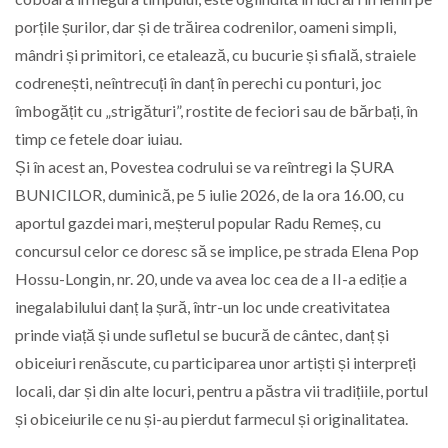
porțile șurilor, dar și de trăirea codrenilor, oameni simpli,
mândri și primitori, ce etalează, cu bucurie și sfială, straiele
codrenești, neîntrecuți în danț în perechi cu ponturi, joc
îmbogățit cu „strigături”, rostite de feciori sau de bărbați, în
timp ce fetele doar iuiau.
Și în acest an, Povestea codrului se va reîntregi la ȘURA
BUNICILOR, duminică, pe 5 iulie 2026, de la ora 16.00, cu
aportul gazdei mari, meșterul popular Radu Remeș, cu
concursul celor ce doresc să se implice, pe strada Elena Pop
Hossu-Longin, nr. 20, unde va avea loc cea de a II-a ediție a
inegalabilului danț la șură, într-un loc unde creativitatea
prinde viață și unde sufletul se bucură de cântec, danț și
obiceiuri renăscute, cu participarea unor artiști și interpreți
locali, dar și din alte locuri, pentru a păstra vii tradițiile, portul
și obiceiurile ce nu și-au pierdut farmecul și originalitatea.