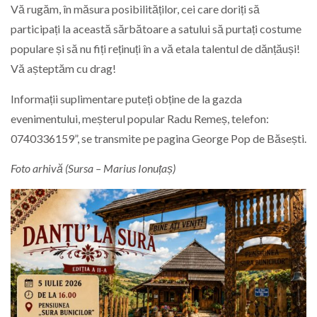
Vă rugăm, în măsura posibilităților, cei care doriți să
participați la această sărbătoare a satului să purtați costume
populare și să nu fiți reținuți în a vă etala talentul de dănțăuși!
Vă așteptăm cu drag!
Informații suplimentare puteți obține de la gazda
evenimentului, meșterul popular Radu Remeș, telefon:
0740336159”, se transmite pe pagina
George Pop de Băsești.
Foto arhivă (Sursa – Marius Ionuțaș)