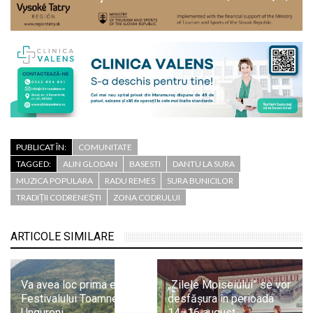
PUBLICAT ÎN:
COMUNITATE
TAGGED:
ALIN GLODAN
BASESTI
DANTU LA SURA
MUZICA POPULARA
RADU REMES
SURA BUNICILOR
TRADIȚII CODRENEȘTI
ZONA CODRULUI
ARTICOLE SIMILARE
Va avea loc prima ediție a
„Zilele Moiseiului” se vor
Festivalului Toamnei la
desfășura în perioada
Ungureni
14–16 august