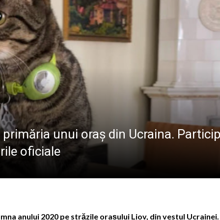
Mănăstirii Botiza: „Aici se păstrează cu sfințenie portul, gra
ele artist Dumitru Fărcaș a trecut la cele veșnice
bilit la Costinești. Românii i-au întrecut pe americani la 
născut Viorel Costin „feciorul de pe Mara”
primăria unui oraș din Ucraina. Partici
ile oficiale
amna anului 2020 pe străzile orașului Liov, din vestul Ucrainei