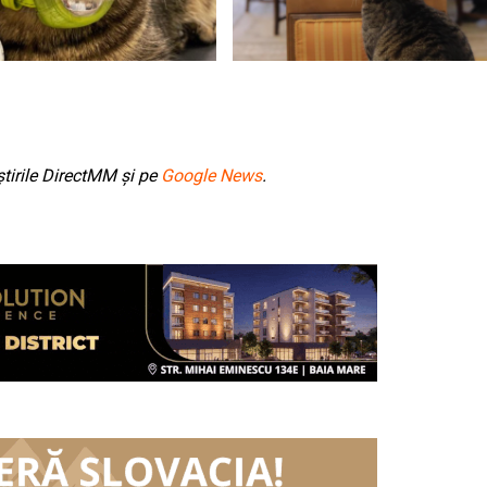
tirile DirectMM și pe
Google News
.