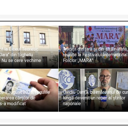
t la Liceul Teoretic
Tradiții din țară și din străinătate,
ara” din Sighetu
reunite la Festivalul Internaționa
. Nu se cere vechime
Folclor „MARA”
u 1 august 2026, regulile
Ovidiu Oanță, băimăreanul de cu
berarea cărților de
lungă devenit un reper al știrilor
 s-a modificat
naționale