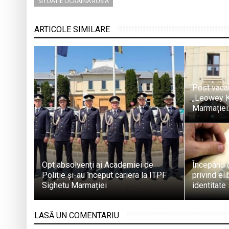
SITUATIE UCRAINA RUSIA
ARTICOLE SIMILARE
Post vacan
„Leowey Kl
Marmației
Opt absolvenți ai Academiei de
Începând c
Poliție și-au început cariera la ITPF
privind eli
Sighetu Marmației
identitate
LASĂ UN COMENTARIU