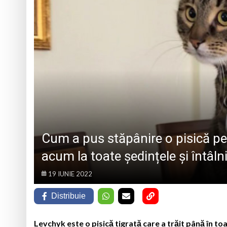
MARMAȚIEI
PS Iustin la hramul 
Opt ani de când mar
Record Guinness sta
7 august 1950, s-a 
Cum a pus stăpânire o pisică pe 
acum la toate ședințele și întâlnir
19 IUNIE 2022
Distribuie
Levchyk este o pisică tigrată care a trăit până în to