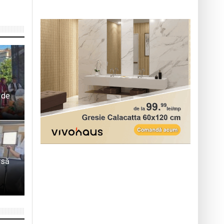
l de
rsă