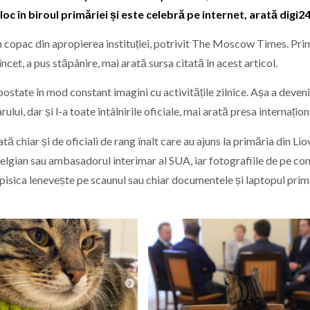
oc în biroul primăriei și este celebră pe internet, arată digi24
un copac din apropierea instituției, potrivit The Moscow Times. Pri
-încet, a pus stăpânire, mai arată sursa citată în acest articol.
 postate în mod constant imagini cu activitățile zilnice. Așa a deveni
ui, dar și l-a toate întâlnirile oficiale, mai arată presa internațion
ă chiar și de oficiali de rang înalt care au ajuns la primăria din Liov
lgian sau ambasadorul interimar al SUA, iar fotografiile de pe con
 pisica lenevește pe scaunul sau chiar documentele și laptopul prim