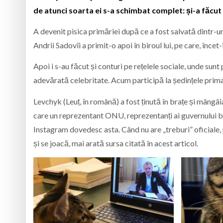
de atunci soarta ei s-a schimbat complet: și-a făcut l
A devenit pisica primăriei după ce a fost salvată dintr-
Andrii Sadovîi a primit-o apoi în biroul lui, pe care, încet
Apoi i s-au făcut și conturi pe rețelele sociale, unde sunt
adevărată celebritate. Acum participă la ședințele primarul
Levchyk (Leuț, în română) a fost ținută în brațe și mângâiat
care un reprezentant ONU, reprezentanți ai guvernului be
Instagram dovedesc asta. Când nu are „treburi” oficiale,
și se joacă, mai arată sursa citată în acest articol.