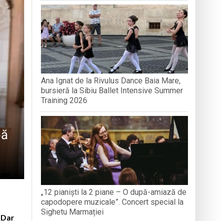
PÂNĂ ÎN 15 SEPTEMBRIE
iul, tradiția și credința”
aripioare
Ana Ignat de la Rivulus Dance Baia Mare,
bursieră la Sibiu Ballet Intensive Summer
Training 2026
pă
„12 pianiști la 2 piane – O după-amiază de
capodopere muzicale”. Concert special la
Sighetu Marmației
. Dar