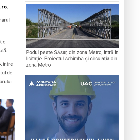
.ro.
marul
t o
ală.
Podul peste Săsar, din zona Metro, intră în
licitație. Proiectul schimbă și circulația din
, între
zona Metro
tul de
arului