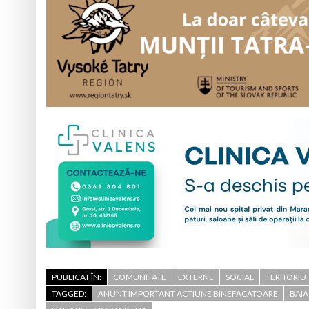
PUBLICAT ÎN:
COMUNITATE
EXTERNE
SOCIAL
TERITORIU
TAGGED:
ANUNT IMPORTANT ACTIUNE BINEFACATOARE
BAIA