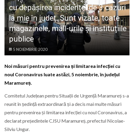
LIFE
cu depășirea incidenței de 3 cazuri
la mie în județ. Sunt vizate, toate
magazinele, mall-urile și instituțiile
publice
5 NOIEMBRIE 2020
Noi măsuri pentru prevenirea și limitarea infecției cu
noul Coronavirus luate astăzi, 5 noiembrie, în județul
Maramureș.
Comitetul Județean pentru Situații de Urgență Maramureș s-a
reunit în ședință extraordinară și a decis mai multe măsuri
pentru prevenirea și limitarea infecției cu noul Coronavirus, a
declarat președintele CJSU Maramureș, prefectul Nicolae-
Silviu Ungur.