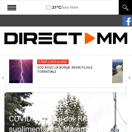
31°C
Baia Mare
START
COMUNITATE
EDITORIAL
FĂRĂ CATEGORIE
CULTURA
COD ROȘU LA BORȘA. REVIN PLOILE
TORENȚIALE
ECONOMIE
SANATATE
SPORT
SPECIAL
COVID-19, valul doi: Restricții
POLITIC
suplimentare în Maramureș, odată