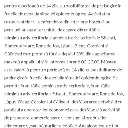
pentru o perioadă de 14 zile, cu posibilitatea de prelungire în
funcție de evoluția situației epidemiologice. Activitatea
restaurantelor și a cafenelelor din interiorul hotelurilor,
pensiunilor sau altor unități de cazare din unitățile
administrativ-teritoriale administrativ-teritoriale Șișești,
Șomcuta Mare, Rona de Jos, Lăpuș, Bicaz, Coroieni și
Călinești este permisă fără a depăși 30% din capacitatea
maximă a spațiului și în intervalul orar 6.00-23.00. Măsura
este valabilă pentru o perioadă de 14 zile, cu posibilitatea de
prelungire în funcție de evoluția situației epidemiologice. Se
permite în unitățile administrativ-teritoriale, în unitățile
administrativ-teritoriale Șișești, Șomcuta Mare, Rona de Jos,
Lăpuș, Bicaz, Coroieni și Călinești desfășurarea activității cu
publicul a operatorilor economici care desfășoară activități
de preparare, comercializare și consum al produselor
alimentare și/sau băuturilor alcoolice și nealcoolice, de tipul