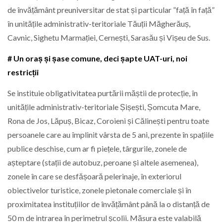
de învățământ preuniversitar de stat și particular ”față în față”
în unitățile administrativ-teritoriale Tăuții Măgherăuș,
Cavnic, Sighetu Marmației, Cernești, Sarasău și Vișeu de Sus.
# Un oraș și șase comune, deci șapte UAT-uri, noi
restricții
Se instituie obligativitatea purtării măștii de protecție, în
unitățile administrativ-teritoriale Șișești, Șomcuta Mare,
Rona de Jos, Lăpuș, Bicaz, Coroieni și Călinești pentru toate
persoanele care au împlinit vârsta de 5 ani, prezente în spațiile
publice deschise, cum ar fi piețele, târgurile, zonele de
așteptare (stații de autobuz, peroane și altele asemenea),
zonele în care se desfășoară pelerinaje, în exteriorul
obiectivelor turistice, zonele pietonale comerciale și în
proximitatea instituțiilor de învățământ până la o distanță de
50 m de intrarea în perimetrul școlii. Măsura este valabilă