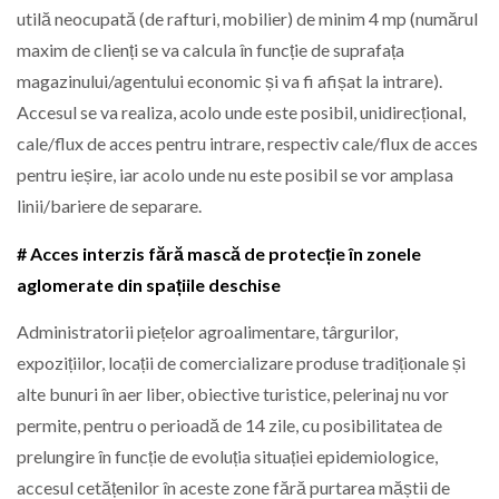
utilă neocupată (de rafturi, mobilier) de minim 4 mp (numărul
maxim de clienți se va calcula în funcție de suprafața
magazinului/agentului economic și va fi afișat la intrare).
Accesul se va realiza, acolo unde este posibil, unidirecțional,
cale/flux de acces pentru intrare, respectiv cale/flux de acces
pentru ieșire, iar acolo unde nu este posibil se vor amplasa
linii/bariere de separare.
# Acces interzis fără mască de protecție în zonele
aglomerate din spațiile deschise
Administratorii piețelor agroalimentare, târgurilor,
expozițiilor, locații de comercializare produse tradiționale și
alte bunuri în aer liber, obiective turistice, pelerinaj nu vor
permite, pentru o perioadă de 14 zile, cu posibilitatea de
prelungire în funcție de evoluția situației epidemiologice,
accesul cetățenilor în aceste zone fără purtarea măștii de