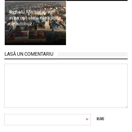
Sighetu Marmației va
avea opt stații inteligente
de autobuz
LASĂ UN COMENTARIU
*
NUME