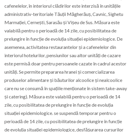
cafenelelor, în interiorul clădirilor este interzisă în unitățile
administrativ-teritoriale Tăuții Măgherăuș, Cavnic, Sighetu
Marmației, Cernești, Sarasău și Vișeu de Sus. Măsura este
valabilă pentru o perioadă de 14 zile, cu posibilitatea de
prelungire în funcție de evoluția situației epidemiologice. De
asemenea, activitatea restaurantelor și a cafenelelor din
interiorul hotelurilor, pensiunilor sau altor unități de cazare
este permisă doar pentru persoanele cazate în cadrul acestor
unități. Se permite prepararea hranei și comercializarea
produselor alimentare și băuturilor alcoolice și nealcoolice
care nu se consumă în spațiile menționate în sistem take-away
și catering). Măsura este valabilă pentru o perioadă de 14
zile, cu posibilitatea de prelungire în funcție de evoluția
situației epidemiologice. se suspendă temporar pentru o
perioadă de 14 zile, cu posibilitatea de prelungire în funcție
de evoluția situației epidemiologice, desfășurarea cursurilor