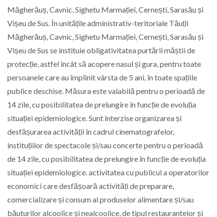
Măgherăuș, Cavnic, Sighetu Marmației, Cernești, Sarasău și
Vișeu de Sus. În unitățile administrativ-teritoriale Tăuții
Măgherăuș, Cavnic, Sighetu Marmației, Cernești, Sarasău și
Vișeu de Sus se instituie obligativitatea purtării măștii de
protecție, astfel încât să acopere nasul și gura, pentru toate
persoanele care au împlinit vârsta de 5 ani, în toate spațiile
publice deschise. Măsura este valabilă pentru o perioadă de
14 zile, cu posibilitatea de prelungire în funcție de evoluția
situației epidemiologice. Sunt interzise organizarea și
desfășurarea activității în cadrul cinematografelor,
instituțiilor de spectacole și/sau concerte pentru o perioadă
de 14 zile, cu posibilitatea de prelungire în funcție de evoluția
situației epidemiologice. activitatea cu publicul a operatorilor
economici care desfășoară activități de preparare,
comercializare și consum al produselor alimentare și/sau
băuturilor alcoolice și nealcoolice, de tipul restaurantelor și