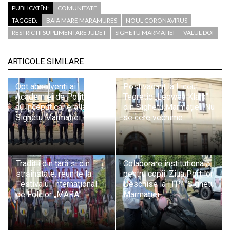
PUBLICAT ÎN:
COMUNITATE
TAGGED:
BAIA MARE MARAMURES
NOUL CORONAVIRUS
RESTRICTII SUPLIMENTARE JUDET
SIGHETU MARMATIEI
VALUL DOI
ARTICOLE SIMILARE
Opt absolvenți ai
Post vacant la Liceul
Academiei de Poliție și-
Teoretic „Leowey Klara”
au început cariera la ITPF
din Sighetu Marmației. Nu
Sighetu Marmației
se cere vechime
Tradiții din țară și din
Colaborare instituțională
străinătate, reunite la
pentru copii: Ziua Porților
Festivalul Internațional
Deschise la ITPF Sighetu
de Folclor „MARA”
Marmației