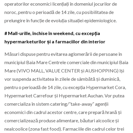
operatorilor economici licențiați în domeniul jocurilor de
noroc, pentru o perioadă de 14 zile, cu posibilitatea de
prelungire în funcție de evoluția situației epidemiologice.
# Mall-urille, închise în weekend, cu excepția
hypermarketurilor și a farmaciilor din interior
Măsuri dispuse pentru evitarea aglomerării de persoane în
municipiul Baia Mare Centrele comerciale din municipiul Baia
Mare (VIVO MALL, VALUE CENTER și AUSHOPPING) își
vor suspenda activitatea în zilele de sâmbătă și duminică,
pentru o perioadă de 14 zile, cu excepția Hypermarket Cora,
Hypermarket Carrefour și Hypermarket Auchan. Vor putea
comercializa în sistem catering/”take-away” agenții
economici din cadrul acestor centre, care prepară hrană și
comercializează produse alimentare, băuturi alcoolice și
nealcoolice (zona fast food). Farmaciile din cadrul celor trei