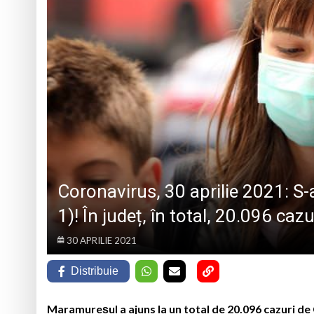
Prognoza meteo Ma
Marin Preda, copilu
Un tânăr din Petrova
5 august 1984: rega
Coronavirus, 30 aprilie 2021: S
1)! În județ, în total, 20.096 caz
30 APRILIE 2021
Distribuie
Maramureșul a ajuns la un total de 20.096 cazuri de