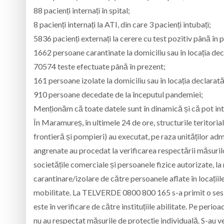
88 pacienți internați în spital;
8 pacienți internați la ATI, din care 3 pacienți intubați;
5836 pacienți externați la cerere cu test pozitiv până în 
1662 persoane carantinate la domiciliu sau în locația dec
70574 teste efectuate până în prezent;
161 persoane izolate la domiciliu sau în locația declarată
910 persoane decedate de la începutul pandemiei;
Menționăm că toate datele sunt în dinamică și că pot int
În Maramureș, în ultimele 24 de ore, structurile teritoriale
frontieră și pompieri) au executat, pe raza unităților adm
angrenate au procedat la verificarea respectării măsurilo
societățile comerciale și persoanele fizice autorizate, la
carantinare/izolare de către persoanele aflate în locațiil
mobilitate. La TELVERDE 0800 800 165 s-a primit o sesiz
este în verificare de către instituțiile abilitate. Pe peri
nu au respectat măsurile de protecție individuală. S-au ve