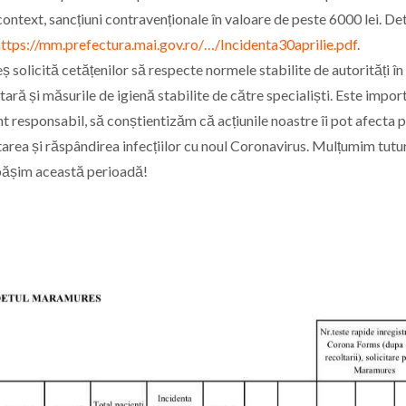
context, sancțiuni contravenționale în valoare de peste 6000 lei. Det
https://mm.prefectura.mai.gov.ro/…/Incidenta30aprilie.pdf
.
solicită cetățenilor să respecte normele stabilite de autorități în
itară și măsurile de igienă stabilite de către specialiști. Este impor
 responsabil, să conștientizăm că acțiunile noastre îi pot afecta 
mitarea și răspândirea infecțiilor cu noul Coronavirus. Mulțumim tutu
epășim această perioadă!