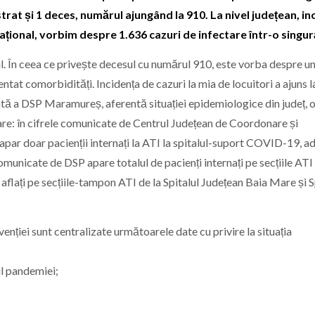
istrat și 1 deces, numărul ajungând la 910. La nivel județean, in
 național, vorbim despre 1.636 cazuri de infectare într-o singură
țul. În ceea ce privește decesul cu numărul 910, este vorba despre u
tat comorbidități. Incidența de cazuri la mia de locuitori a ajuns l
izată a DSP Maramureș, aferentă situației epidemiologice din județ, 
cizare: în cifrele comunicate de Centrul Județean de Coordonare și
apar doar pacienții internați la ATI la spitalul-suport COVID-19, a
omunicate de DSP apare totalul de pacienți internați pe secțiile ATI
ei aflați pe secțiile-tampon ATI de la Spitalul Județean Baia Mare și S
nției sunt centralizate următoarele date cu privire la situația
l pandemiei;