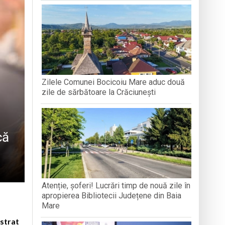
 la recoltarea roșiilor
Zilele Comunei Bocicoiu Mare aduc două
zile de sărbătoare la Crăciunești
că
Atenție, șoferi! Lucrări timp de nouă zile în
apropierea Bibliotecii Județene din Baia
Mare
istrat