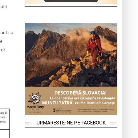
alii
tant ca
pe
ror
URMARESTE-NE PE FACEBOOK