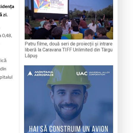
cidența
 zi.
n
a 0,48,
o
Patru filme, două seri de proiecții și intrare
liberă la Caravana TIFF Unlimited din Târgu
Lăpuș
dică
 din
pitalul