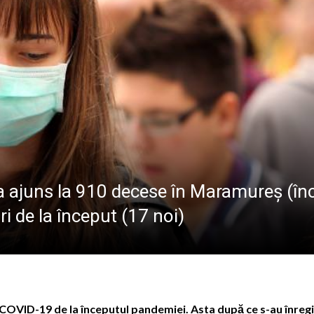
ramureș, joi 6 august 2026
l pe care satul era cât pe ce să-l țină departe de școală
 s-a stins în Italia, după ce i s-a făcut rău în timp ce lucra
lul olimpic oferit de Kati Szabo
-a ajuns la 910 decese în Maramureș (în
uri de la început (17 noi)
 COVID-19 de la începutul pandemiei. Asta după ce s-au înreg