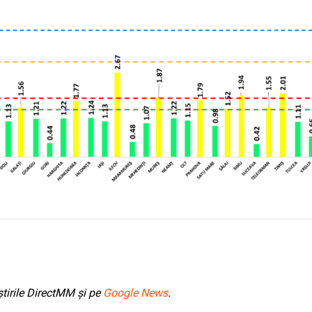
tirile DirectMM și pe
Google News
.