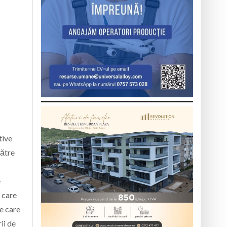
tive
către
e
 care
ne care
ii de