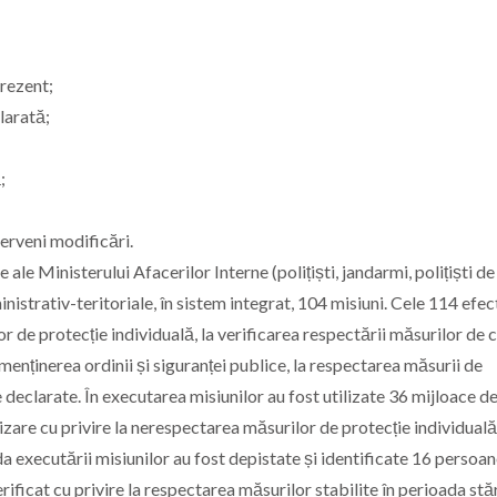
prezent;
larată;
;
erveni modificări.
 ale Ministerului Afacerilor Interne (polițiști, jandarmi, polițiști de
inistrativ-teritoriale, în sistem integrat, 104 misiuni. Cele 114 efec
r de protecție individuală, la verificarea respectării măsurilor de 
 menținerea ordinii și siguranței publice, la respectarea măsurii de
e declarate. În executarea misiunilor au fost utilizate 36 mijloace d
are cu privire la nerespectarea măsurilor de protecție individuală
oada executării misiunilor au fost depistate și identificate 16 persoa
rificat cu privire la respectarea măsurilor stabilite în perioada stăr