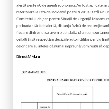
alertă peste 60 de agenți economici. Au fost aplicate, în 
referitoare la rata de incidență poate fi vizualizată aici:
Comitetul Județean pentru Situații de Urgență Maramureș 
perioada stării de alertă, distanța fizică de protecție san
fiecare dintre noi să avem o conduită și un comportament
ceilalți și să respectăm deciziile autorităților pentru li
celor care au înțeles că numai împreună vom reuși să d
DirectMM.ro