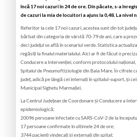
încă 17 noi cazuri în 24 de ore. Din păcate, s-a înreg
de cazuri la mia de locuitori a ajuns la 0,48. La nivel
Referitor la cele 17 noi cazuri, acestea sunt din tot jude
bărbat din categoria de vârstă 70-79 de ani, care a prezen
deci județul se află în scenariul verde. Statistica actual
regăsiți la finalul materialului. Aici ar fi de făcut o pre
Conducere a Intervenției, conform protocolului național, 
Spitalul de Pneumoftiziologie din Baia Mare. În cifrele c
județ, adică pe lângă cei internați în spitalul-suport, și c
Municipal Sighetu Marmației.
La Centrul Județean de Coordonare și Conducere a Interve
epidemiologică:
20096 persoane infectate cu SARS-CoV-2 de la începutu
17 persoane confirmate în ultimele 24 de ore;
3744 pacienți vindecați și externați din spital;