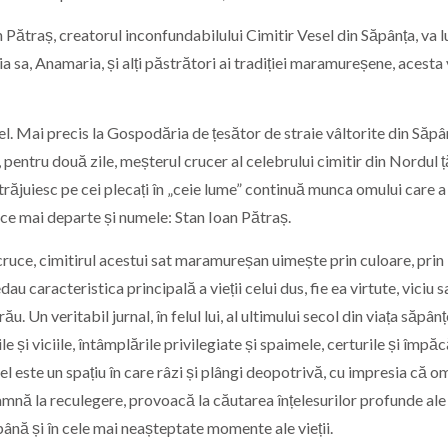
Pătraș, creatorul inconfundabilului Cimitir Vesel din Săpânța, va l
a sa, Anamaria, și alți păstrători ai tradiției maramureșene, acesta
 Mai precis la Gospodăria de țesător de straie vâltorite din Săpân
pentru două zile, meșterul crucer al celebrului cimitir din Nordul ță
trăjuiesc pe cei plecați în „ceie lume” continuă munca omului care a
duce mai departe și numele: Stan Ioan Pătraș.
cruce, cimitirul acestui sat maramureșan uimește prin culoare, prin
dau caracteristica principală a vieții celui dus, fie ea virtute, viciu 
u. Un veritabil jurnal, în felul lui, al ultimului secol din viața săpânț
e și viciile, întâmplările privilegiate și spaimele, certurile și împăc
el este un spațiu în care râzi și plângi deopotrivă, cu impresia că o
amnă la reculegere, provoacă la căutarea înțelesurilor profunde ale
e până și în cele mai neașteptate momente ale vieții.