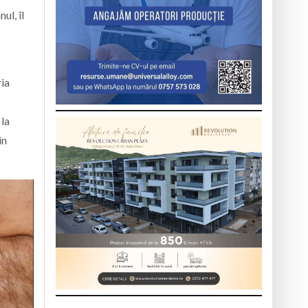
ul, îl
ria
 la
in