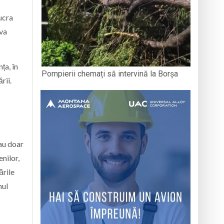
ucra
 va
ța, în
Pompierii chemați să intervină la Borșa
rii.
sau doar
enilor,
ările
mul