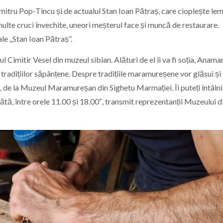
itru Pop-Tincu și de actualul Stan Ioan Pătraș, care cioplește lemn
ulte cruci învechite, uneori meșterul face și muncă de restaurare.
le „Stan Ioan Pătraș”.
 Cimitir Vesel din muzeul sibian. Alături de el îi va fi soția, Anama
a tradițiilor săpânțene. Despre tradițiile maramureșene vor glăsui și
de la Muzeul Maramureșan din Sighetu Marmației. Îi puteți întâlni
bătă, între orele 11.00 și 18.00″, transmit reprezentanții Muzeului d