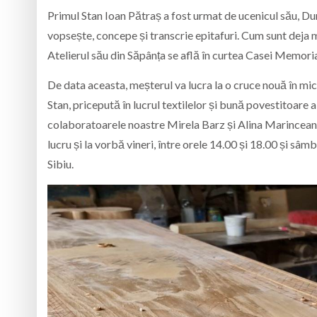
Primul Stan Ioan Pătraș a fost urmat de ucenicul său, Dum
vopsește, concepe și transcrie epitafuri. Cum sunt deja m
Atelierul său din Săpânța se află în curtea Casei Memoria
De data aceasta, meșterul va lucra la o cruce nouă în micul
Stan, pricepută în lucrul textilelor și bună povestitoare 
colaboratoarele noastre Mirela Barz și Alina Marincean, 
lucru și la vorbă vineri, între orele 14.00 și 18.00 și sâm
Sibiu.