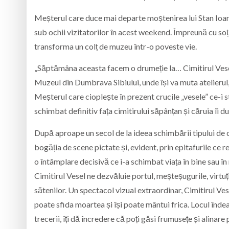
Meșterul care duce mai departe moștenirea lui Stan Ioan 
sub ochii vizitatorilor în acest weekend. Împreună cu soți
transforma un colț de muzeu într-o poveste vie.
„Săptămâna aceasta facem o drumeție la… Cimitirul Vesel.
Muzeul din Dumbrava Sibiului, unde își va muta atelierul, 
Meșterul care cioplește în prezent crucile „vesele” ce-i s
schimbat definitiv fața cimitirului săpânțan și căruia îi 
După aproape un secol de la ideea schimbării tipului de 
bogăția de scene pictate și, evident, prin epitafurile ce re
o întâmplare decisivă ce i-a schimbat viața în bine sau în ră
Cimitirul Vesel ne dezvăluie portul, meșteșugurile, virtuțil
sătenilor. Un spectacol vizual extraordinar, Cimitirul Ves
poate sfida moartea și își poate mântui frica. Locul înde
trecerii, îți dă încredere că poți găsi frumusețe și alinar