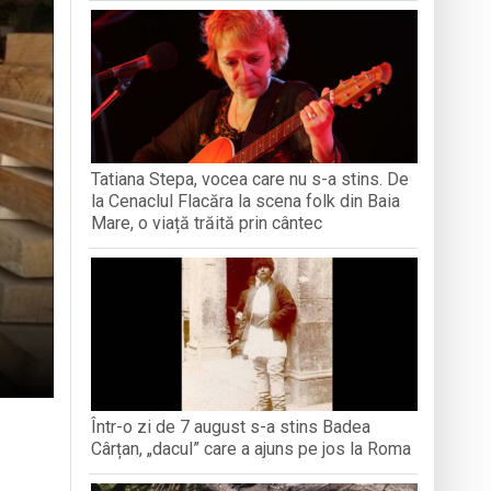
iment dedicat marelui voievod, la
ași stres, iar una dezvoltă anxietate,
opere orașul dintr-o perspectivă diferită
ați propriul talisman „prinzător de vise”
Tatiana Stepa, vocea care nu s-a stins. De
la Cenaclul Flacăra la scena folk din Baia
n Baia Mare, o viață trăită prin cântec
Mare, o viață trăită prin cântec
Într-o zi de 7 august s-a stins Badea
Cârțan, „dacul” care a ajuns pe jos la Roma