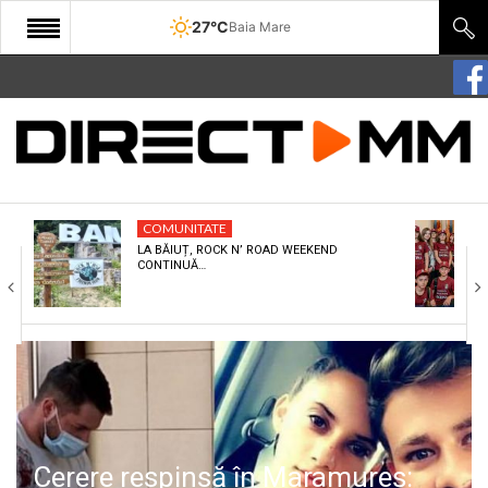
27°C
Baia Mare
START
COMUNITATE
EDITORIAL
COMUNITATE
CULTURA
LA BĂIUȚ, ROCK N’ ROAD WEEKEND
CONTINUĂ…
ECONOMIE
SANATATE
SPORT
SPECIAL
POLITIC
Cerere respinsă în Maramureș: