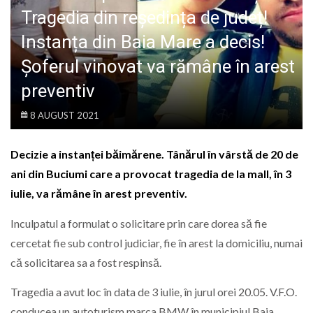
LIFE
Tragedia din reședința de județ!
Instanța din Baia Mare a decis!
Șoferul vinovat va rămâne în arest
preventiv
8 AUGUST 2021
Decizie a instanței băimărene. Tânărul în vârstă de 20 de
ani din Buciumi care a provocat tragedia de la mall, în 3
iulie, va rămâne în arest preventiv.
Inculpatul a formulat o solicitare prin care dorea să fie
cercetat fie sub control judiciar, fie în arest la domiciliu, numai
că solicitarea sa a fost respinsă.
Tragedia a avut loc în data de 3 iulie, în jurul orei 20.05. V.F.O.
conducea un autoturism marca BMW în municipiul Baia