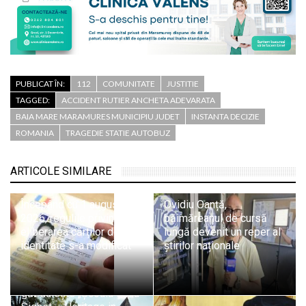
PUBLICAT ÎN:
112
COMUNITATE
JUSTITIE
TAGGED:
ACCIDENT RUTIER ANCHETA ADEVARATA
BAIA MARE MARAMURES MUNICIPIU JUDET
INSTANTA DECIZIE
ROMANIA
TRAGEDIE STATIE AUTOBUZ
ARTICOLE SIMILARE
Începând cu 1 august
Ovidiu Oanță,
2026, regulile privind
băimăreanul de cursă
eliberarea cărților de
lungă devenit un reper al
identitate s-a modificat
știrilor naționale
Sighetu Marmației
găzduiește „Școala de la