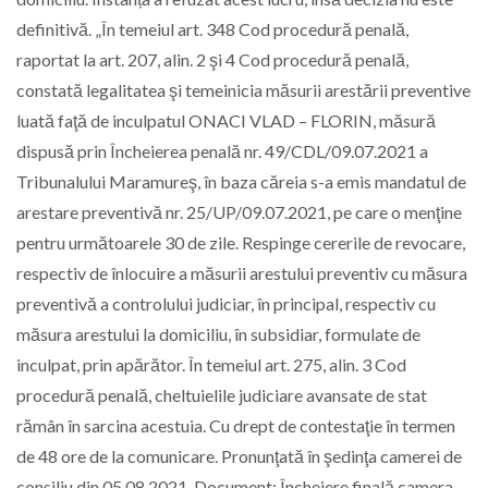
definitivă. „În temeiul art. 348 Cod procedură penală,
raportat la art. 207, alin. 2 şi 4 Cod procedură penală,
constată legalitatea şi temeinicia măsurii arestării preventive
luată faţă de inculpatul ONACI VLAD – FLORIN, măsură
dispusă prin Încheierea penală nr. 49/CDL/09.07.2021 a
Tribunalului Maramureş, în baza căreia s-a emis mandatul de
arestare preventivă nr. 25/UP/09.07.2021, pe care o menţine
pentru următoarele 30 de zile. Respinge cererile de revocare,
respectiv de înlocuire a măsurii arestului preventiv cu măsura
preventivă a controlului judiciar, în principal, respectiv cu
măsura arestului la domiciliu, în subsidiar, formulate de
inculpat, prin apărător. În temeiul art. 275, alin. 3 Cod
procedură penală, cheltuielile judiciare avansate de stat
rămân în sarcina acestuia. Cu drept de contestaţie în termen
de 48 ore de la comunicare. Pronunţată în şedinţa camerei de
consiliu din 05.08.2021. Document: Încheiere finală camera