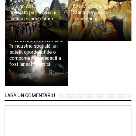
Sighet – Heritage in
Design Academy”,
Azi se prăznuiește
dedicată patrimoniului
Sfântul Proroc Ilie
cultural și arhitecturii
Tesviteanul
Premieră pentru România
în industria spațială: un
satelit coordonat de o
companie românească a
fost lansat în orbită
LASĂ UN COMENTARIU