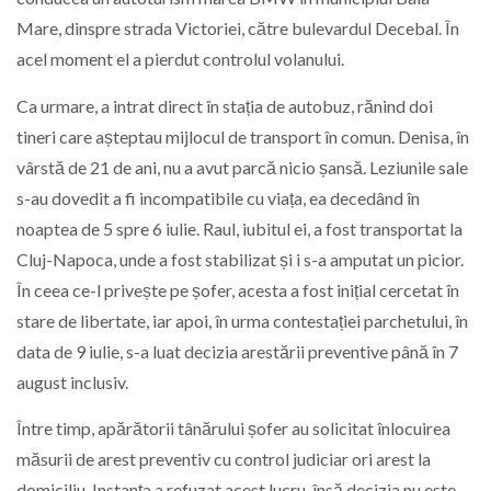
Mare, dinspre strada Victoriei, către bulevardul Decebal. În
acel moment el a pierdut controlul volanului.
Ca urmare, a intrat direct în stația de autobuz, rănind doi
tineri care așteptau mijlocul de transport în comun. Denisa, în
vârstă de 21 de ani, nu a avut parcă nicio șansă. Leziunile sale
s-au dovedit a fi incompatibile cu viața, ea decedând în
noaptea de 5 spre 6 iulie. Raul, iubitul ei, a fost transportat la
Cluj-Napoca, unde a fost stabilizat și i s-a amputat un picior.
În ceea ce-l privește pe șofer, acesta a fost inițial cercetat în
stare de libertate, iar apoi, în urma contestației parchetului, în
data de 9 iulie, s-a luat decizia arestării preventive până în 7
august inclusiv.
Între timp, apărătorii tânărului șofer au solicitat înlocuirea
măsurii de arest preventiv cu control judiciar ori arest la
domiciliu. Instanța a refuzat acest lucru, însă decizia nu este