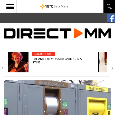
19°C
Baia Mare
START
COMUNITATE
EDITORIAL
COMUNITATE
CULTURA
TATIANA STEPA, VOCEA CARE NU S-A
STINS.…
ECONOMIE
SANATATE
SPORT
SPECIAL
POLITIC