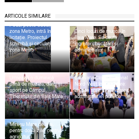
ARTICOLE SIMILARE
Podul peste Săsar, din
zona Metro, intră în
Cinci locuri de muncă în
licitație. Proiectul
Baia Mare. Se caută
schimbă și circulația din
îngrijitori, bucătari și
zona Metro
administrator
Urmează o duminică
Caravana Cloud Regional
plină de muzică, dans și
Nord-Vest în Baia Mare:
sport pe Câmpul
Un pas spre digitalizarea
Tineretului din Baia Mare
administrației publice
Mireșu Mare devine,
pentru două zile, centrul
agriculturii