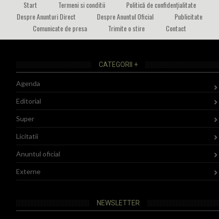
Start
Termeni si conditii
Politică de confidențialitate
Despre Anunturi Direct
Despre Anuntul Oficial
Publicitate
Comunicate de presa
Trimite o stire
Contact
CATEGORII +
Agenda
Editorial
Super
Licitatii
Anuntul oficial
Externe
NEWSLETTER