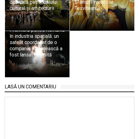
dedicată patrimoniului
Sfântul Proroc Ilie
cultural și arhitecturii
Tesviteanul
Premieră pentru România
în industria spațială: un
satelit coordonat de o
companie românească a
fost lansat în orbită
LASĂ UN COMENTARIU