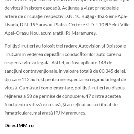
de viteză în sistem cascadă. Acțiunea a vizat principalele
artere de circulație, respectiv D.N. 1C Bușag-Ilba-Seini-Apa-
Livada, D.N. 19 Sarasău-Piatra-Certeze și D.J. 109I Seini-Viile
Apei-Orașu Nou, acum arată IPJ Maramureș.
Polițiștii rutieri au folosit trei radare Autovision și 3 pistoale
TruCam în vederea depistării conducătorilor auto care nu
respectă viteza legală. Astfel, au fost aplicate 148 de
sancțiuni contravenționale, în valoare totală de 80.345 de lei,
din care 112 au fost pentru nerespectarea regimului legal de
viteză. Ca măsuri complementare, polițiștii rutieri au dispus
reținerea a 58 de permise de conducere, 47 dintre acestea
fiind pentru viteză excesivă, și au reținut un certificat de
înmatriculare, mai arată IPJ Maramureș.
DirectMM.ro