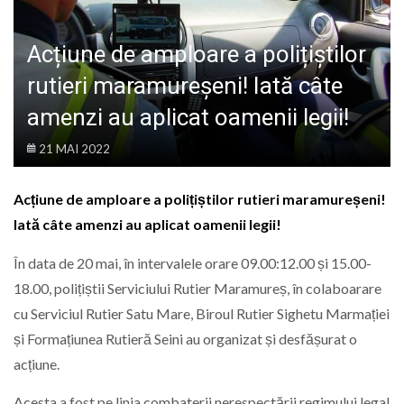
LIFE
Acțiune de amploare a polițiștilor
rutieri maramureșeni! Iată câte
amenzi au aplicat oamenii legii!
21 MAI 2022
Acțiune de amploare a polițiștilor rutieri maramureșeni!
Iată câte amenzi au aplicat oamenii legii!
În data de 20 mai, în intervalele orare 09.00:12.00 și 15.00-
18.00, polițiștii Serviciului Rutier Maramureș, în colaboarare
cu Serviciul Rutier Satu Mare, Biroul Rutier Sighetu Marmației
și Formațiunea Rutieră Seini au organizat și desfășurat o
acțiune.
Acesta a fost pe linia combaterii nerespectării regimului legal