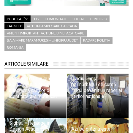
PUBLICAT ÎN:
112
COMUNITATE
SOCIAL
TERITORIU
TAGGED:
ACTIUNI AMPLOARE CASCADA
ANUNT IMPORTANT ACTIUNE BINEFACATOARE
BAIA MARE MARAMURES MUNICIPIU JUDET
RADARE POLITIA
ROMANIA
ARTICOLE SIMILARE
Începând cu 1 august
Ovidiu Oanță,
2026, regulile privind
băimăreanul de cursă
eliberarea cărților de
lungă devenit un reper al
identitate s-a modificat
știrilor naționale
Sighetu Marmației
găzduiește „Școala de la
Sighet – Heritage in
Design Academy”,
Azi se prăznuiește