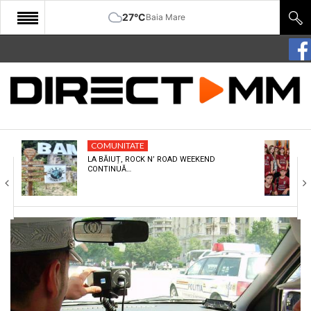
27°C
Baia Mare
START
COMUNITATE
EDITORIAL
COMUNITATE
CULTURA
LA BĂIUȚ, ROCK N’ ROAD WEEKEND
CONTINUĂ…
ECONOMIE
SANATATE
SPORT
SPECIAL
POLITIC