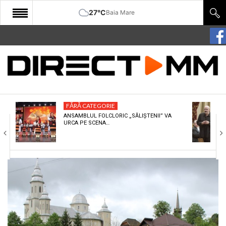
27°C
Baia Mare
START
COMUNITATE
EDITORIAL
FĂRĂ CATEGORIE
CULTURA
ANSAMBLUL FOLCLORIC „SĂLIȘTENII” VA
URCA PE SCENA…
ECONOMIE
SANATATE
SPORT
SPECIAL
POLITIC