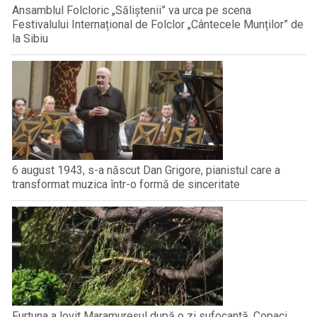
Ansamblul Folcloric „Săliștenii” va urca pe scena
Festivalului Internațional de Folclor „Cântecele Munților” de
la Sibiu
6 august 1943, s-a născut Dan Grigore, pianistul care a
transformat muzica într-o formă de sinceritate
Furtuna a lovit Maramureșul după o zi sufocantă. Copaci