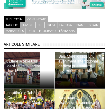
PUBLICAT ÎN:
COMUNITATE
TAGGED:
BUZESTI
CNI
CRESA
FARCASA
IOAN STEGERAN
MARAMURES
PNRR
PROGRAMUL SFÂNTA ANA
ARTICOLE SIMILARE
Muzeul de Mineralogie
Baia Mare, gazda unui
„Zilele Moiseiului” se vor
eveniment internațional
desfășura în perioada
dedicat prieteniei și
14–16 august
diversității culturale
Pompierii SVSU Târgu
Lăpuș și voluntarii
maltezi, în mijlocul
copiilor din Tabăra
Creștină „Dragoste și
Schimbarea la Față a
Prietenie” din Munții
Domnului – semnificația
Țibleș
sărbătorii din 6 august