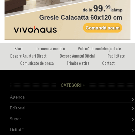
Start
Termeni si conditii
Politică de confidențialitate
Despre Anunturi Direct
Despre Anuntul Oficial
Publicitate
Comunicate de presa
Trimite o stire
Contact
CATEGORII +
Agenda
Editorial
Super
Licitatii