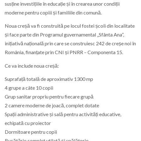
susține investițiile în educație și în crearea unor condiții
moderne pentru copiii și familiile din comună.
Noua creșă va fi construită pe locul fostei școli din localitate
și face parte din Programul guvernamental „Sfânta Ana”,
inițiativă națională prin care se construiesc 242 de creșe noi în
România, finanțate prin CNI și PNRR – Componenta 15.
Ce va include noua creșă:
Suprafață totală de aproximativ 1300 mp
4 grupe a câte 10 copii
Grup sanitar propriu pentru fiecare grupă
2 camere moderne de joacă, complet dotate
Spații administrative și sală pentru activități educative,
echipată cu proiector
Dormitoare pentru copii
Bucătărie complet utilată și spălătorie