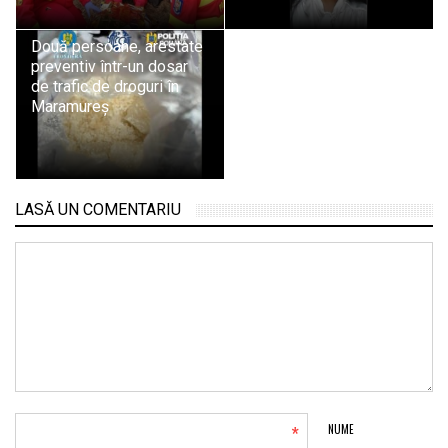
Două persoane, arestate
preventiv într-un dosar
de trafic de droguri în
Maramureș
LASĂ UN COMENTARIU
*
NUME