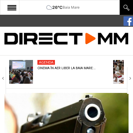
26°C
Baia Mare
START
COMUNITATE
EDITORIAL
AGENDA
CULTURA
CINEMA ÎN AER LIBER LA BAIA MARE:…
ECONOMIE
SANATATE
SPORT
SPECIAL
POLITIC