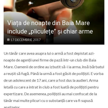
LIFE
Viața de noapte din Baia Mare
include „pliculețe” și chiar arme
17 DECEMBRIE 2017
Un tânăr care avea asupra lui o armă a fost depistat azi-
noapte de agenții unei firme de pază într-un club din Baia
Mare. Oamenii de ordine au izbutit să-i ia arma, însă bărbatul
a reușit să fugă. Până la urmă a fost găsit de polițiști. E vorba
de un adolescent de 17 ani, care a fost dus la audieri. Arma
letală cu care a intrat în club a fost luată de polițiști pentru
expertizare. De asemenea, polițiștii au mai confiscat de la
tânăr mai multe plicuri cu o substanță care va fi supusă
analizelor.