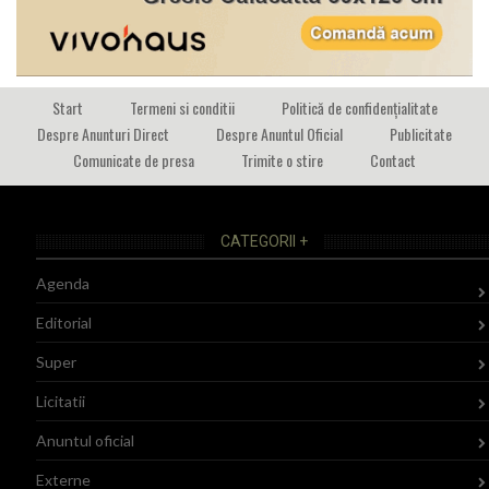
Start
Termeni si conditii
Politică de confidențialitate
Despre Anunturi Direct
Despre Anuntul Oficial
Publicitate
Comunicate de presa
Trimite o stire
Contact
CATEGORII +
Agenda
Editorial
Super
Licitatii
Anuntul oficial
Externe