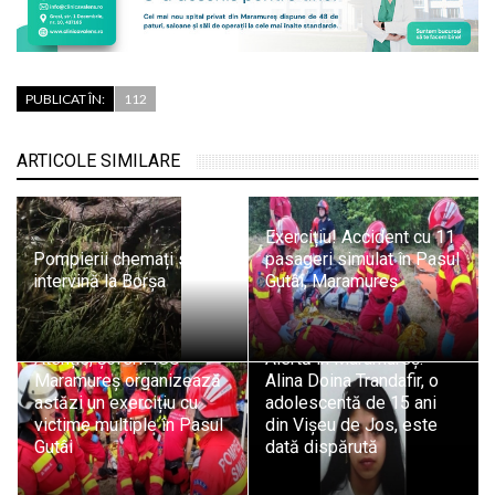
PUBLICAT ÎN:
112
ARTICOLE SIMILARE
Exercițiu! Accident cu 11
Pompierii chemați să
pasageri simulat în Pasul
intervină la Borșa
Gutâi, Maramureș
Atenție, șoferi! ISU
Alertă în Maramureș:
Maramureș organizează
Alina Doina Trandafir, o
astăzi un exercițiu cu
adolescentă de 15 ani
victime multiple în Pasul
din Vișeu de Jos, este
Gutâi
dată dispărută