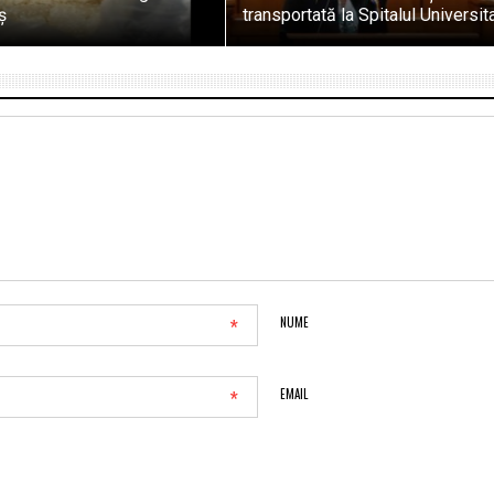
ș
transportată la Spitalul Universit
*
NUME
*
EMAIL