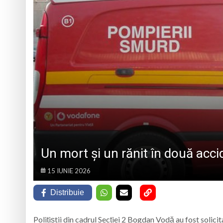
„CÂNTECELE MUNȚILOR” DE LA SIBIU
DE SINCERITATE
Eveniment special 
„Zilele Moiseiului
Biblioteca Municipa
Muzeul de Mineralog
Un mort și un rănit în două acc
15 IUNIE 2026
Distribuie
Polițiștii din cadrul Secției 2 Bogdan Vodă au fost solicita