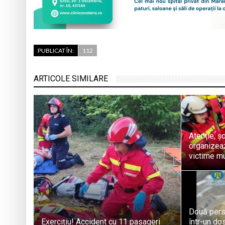
PUBLICAT ÎN:
112
ARTICOLE SIMILARE
Atenție, ș
organizeaz
victime mu
Două pers
Exercițiu! Accident cu 11 pasageri
într-un dos