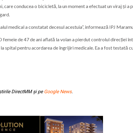
ni, care conducea o bicicletă, la un moment a efectuat un viraj și a 
 gard.
nalul medical a constatat decesul acestuia”, informează IPJ Maram
 femeie de 47 de ani aflată la volan a pierdut controlul direcției în
la spital pentru acordarea de îngrijiri medicale. Ea a fost testată c
tirile DirectMM și pe
Google News
.