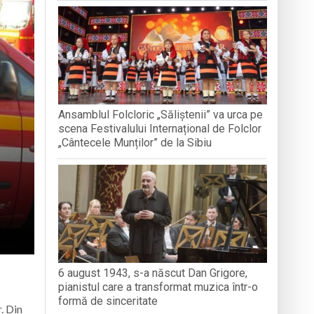
nedoara
a clubului de carte „Legături Literare”
Ansamblul Folcloric „Săliștenii” va urca pe
rieteniei și diversității culturale
scena Festivalului Internațional de Folclor
„Cântecele Munților” de la Sibiu
6 august 1943, s-a născut Dan Grigore,
pianistul care a transformat muzica într-o
formă de sinceritate
r. Din