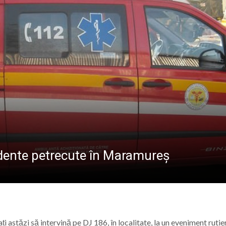
ALE POMPIERILOR
la Baia Mare, la 570 de ani de la moartea lui Iancu de Hu
” se vor desfășura în perioada 14–16 august
lă „Laurențiu Ulici” din Sighet găzduiește o nouă întâlnire 
ie Baia Mare, gazda unui eveniment internațional dedicat p
idente petrecute în Maramureș
ți astăzi să intervină pe DJ 186, în localitate, la un eveniment rutie