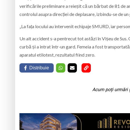
verificările preliminare a reieșit că un bărbat de 81 de a
controlul asupra direcției de deplasare, izbindu-se de un
„La fața locului au intervenit echipaje SMURD, iar perso
Un alt accident s-a pentrecut tot astăzi în Vișeu de Sus. O
curbă și a intrat într-un gard. Femeia a fost transportată 
aparatul etilotest, rezultatul fiind zero.
Distribuie
Acum poți urmări ș