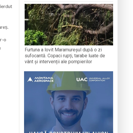
pierdut
ureș.
tr-o
u
Furtuna a lovit Maramureșul după o zi
sufocantă. Copaci rupți, tarabe luate de
vânt și intervenții ale pompierilor