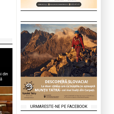
i din
tă
URMARESTE-NE PE FACEBOOK
t