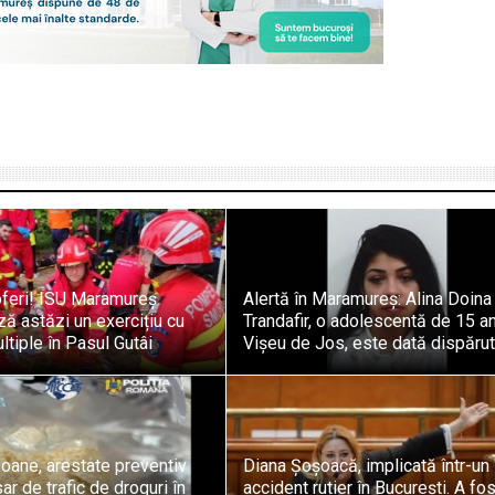
oferi! ISU Maramureș
Alertă în Maramureș: Alina Doina
ă astăzi un exercițiu cu
Trandafir, o adolescentă de 15 an
ltiple în Pasul Gutâi
Vișeu de Jos, este dată dispăru
oane, arestate preventiv
Diana Șoșoacă, implicată într-un
ar de trafic de droguri în
accident rutier în București. A fos