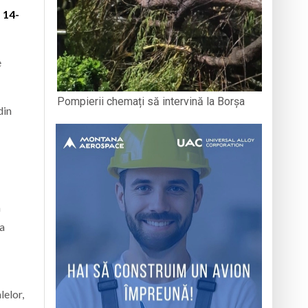
, 14-
e
Pompierii chemați să intervină la Borșa
din
a
la
lelor,