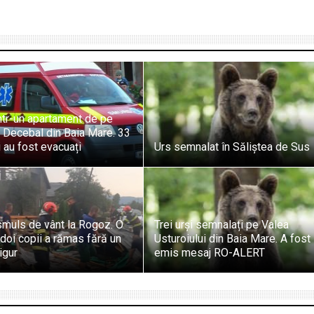
ntr-un apartament de pe
 Decebal din Baia Mare. 33
i au fost evacuați
Urs semnalat în Săliștea de Sus
smuls de vânt la Rogoz. O
Trei urși semnalați pe Valea
 doi copii a rămas fără un
Usturoiului din Baia Mare. A fost
igur
emis mesaj RO-ALERT