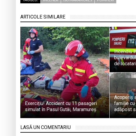
ARTICOLE SIMILARE
Incendiu î
bulevardul
de locatar
Acoperiș 
Exercițiu! Accident cu 11 pasageri
familie cu
simulat în Pasul Gutâi, Maramureș
adăpost s
LASĂ UN COMENTARIU