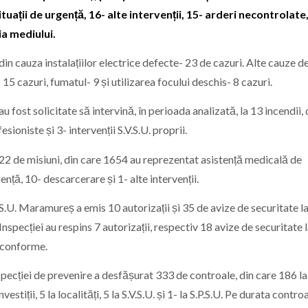
 situații de urgență, 16- alte intervenții, 15- arderi necontrolate
ia mediului.
in cauza instalațiilor electrice defecte- 23 de cazuri. Alte cauze d
15 cazuri, fumatul- 9 și utilizarea focului deschis- 8 cazuri.
u fost solicitate să intervină, în perioada analizată, la 13 incendii, 
esioniste și 3- intervenții S.V.S.U. proprii.
22 de misiuni, din care 1654 au reprezentat asistență medicală de
ență, 10- descarcerare și 1- alte intervenții.
.S.U. Maramureș a emis 10 autorizații și 35 de avize de securitate l
 Inspecției au respins 7 autorizații, respectiv 18 avize de securitate 
econforme.
nspecției de prevenire a desfășurat 333 de controale, din care 186 la
stiții, 5 la localități, 5 la S.V.S.U. și 1- la S.P.S.U. Pe durata controa