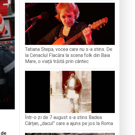
iment dedicat marelui voievod, la
ași stres, iar una dezvoltă anxietate,
opere orașul dintr-o perspectivă diferită
Tatiana Stepa, vocea care nu s-a stins. De
ați propriul talisman „prinzător de vise”
la Cenaclul Flacăra la scena folk din Baia
Mare, o viață trăită prin cântec
Într-o zi de 7 august s-a stins Badea
Cârțan, „dacul” care a ajuns pe jos la Roma
 de