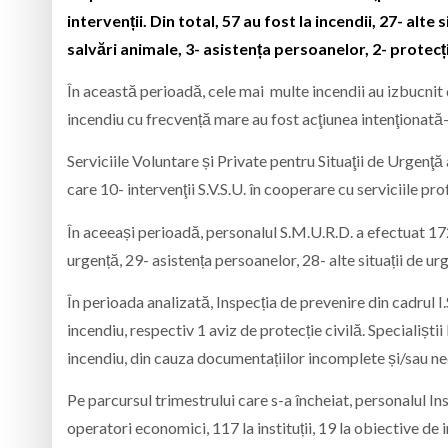
intervenții. Din total, 57 au fost la incendii, 27- alte
salvări animale, 3- asistența persoanelor, 2- protecț
În această perioadă, cele mai multe incendii au izbucnit d
incendiu cu frecvență mare au fost acţiunea intenţionată- 
Serviciile Voluntare și Private pentru Situaţii de Urgenţă a
care 10- intervenţii S.V.S.U. în cooperare cu serviciile prof
În aceeași perioadă, personalul S.M.U.R.D. a efectuat 17
urgență, 29- asistența persoanelor, 28- alte situații de urg
În perioada analizată, Inspecția de prevenire din cadrul I
incendiu, respectiv 1 aviz de protecție civilă. Specialiștii
incendiu, din cauza documentațiilor incomplete și/sau n
Pe parcursul trimestrului care s-a încheiat, personalul I
operatori economici, 117 la instituții, 19 la obiective de inve