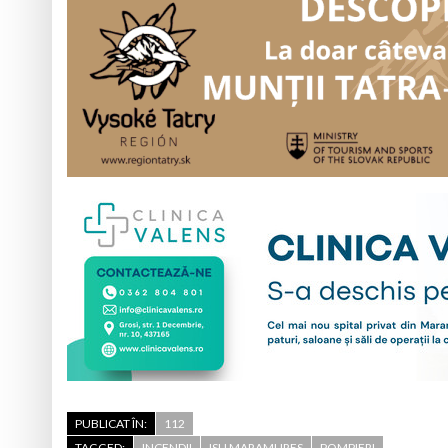
PUBLICAT ÎN:
112
TAGGED:
INCENDII
ISU MARAMURES
POMPIERI