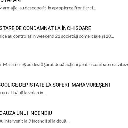
ARME DUHOVNICEȘTI ÎN LUPTA CU
etu Marmaţiei au descoperit în apropierea frontierei…
DIAVOLUL
 ale Poliției Locale Baia Mare în timpul nopții
rea Dragomirești: Un an de la trecerea la cele veșnice a 
PISTARE DE CONDAMNAT LA ÎNCHISOARE
i sărbătorită în Baia Sprie pe 14-15 august – paradă inter
nomice au controlat în weekend 21 societăţi comerciale şi 10…
 voluntari pentru proiectul „Sprijin pentru seniorii băimă
tier Maramureş au desfăşurat două acţiuni pentru combaterea vite
OOLICE DEPISTATE LA ȘOFERII MARAMUREȘENI
u urcat băuți la volan în…
N CAUZA UNUI INCENDIU
 intervenit la 9 incendii și la două…