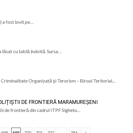
) a fost lovit pe…
 lăsat cu tablă îndoită. Sursa…
e Criminalitate Organizată şi Terorism – Biroul Teritorial…
OLIȚIȘTII DE FRONTIERĂ MARAMUREȘENI
ştii de frontieră din cadrul ITPF Sighetu…
698
699
700
701
702
…
784