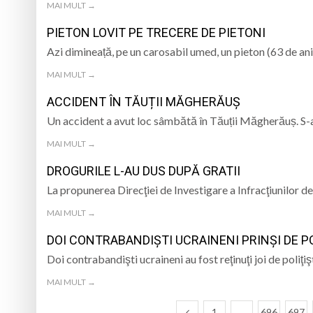
MAI MULT →
PIETON LOVIT PE TRECERE DE PIETONI
Azi dimineață, pe un carosabil umed, un pieton (63 de ani
MAI MULT →
ACCIDENT ÎN TĂUȚII MĂGHERĂUȘ
Un accident a avut loc sâmbătă în Tăuții Măgherăuș. S-a
MAI MULT →
DROGURILE L-AU DUS DUPĂ GRATII
La propunerea Direcţiei de Investigare a Infracţiunilor d
MAI MULT →
DOI CONTRABANDIȘTI UCRAINENI PRINȘI DE P
Doi contrabandişti ucraineni au fost reţinuţi joi de poliţi
MAI MULT →
1
…
696
697