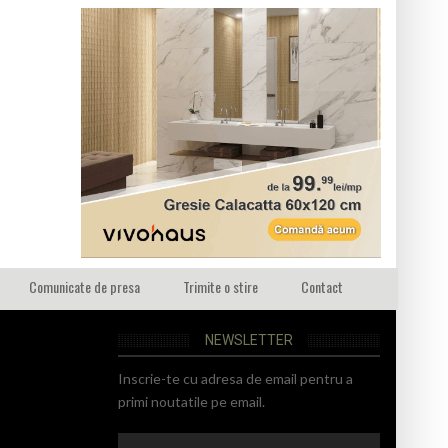
Comunicate de presa
Trimite o stire
Contact
NEWSLETTER
Inscrie-te cu adresa de email pentru a
primi noutatile pe email.