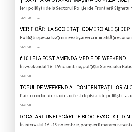
BUCUREȘTI
Ieri, polițiștii de la Sectorul Poliției de Frontieră Sigh
Medjugorje
Intervenții multiple
MAI MULT →
Parastas la Mănăsti
VERIFICĂRI LA SOCIETĂȚI COMERCIALE ȘI DE
Ziua Minerului va f
Poliţiştii specializaţi în investigarea criminalităţii eco
MAI MULT →
artistice
DAS Baia Mare caută
610 LEI A FOST AMENDA MEDIE DE WEEKEND
În weekendul 18-19 noiembrie, poliţiştii Serviciului Ru
MAI MULT →
TOPUL DE WEEKEND AL CONCENTRAȚIILOR ALC
Patru conducători auto au fost depistaţi de poliţişti că a
MAI MULT →
LOCATARII UNEI SCĂRI DE BLOC, EVACUAȚI DI
În intervalul 16 -19 noiembrie, pompierii maramureșeni au