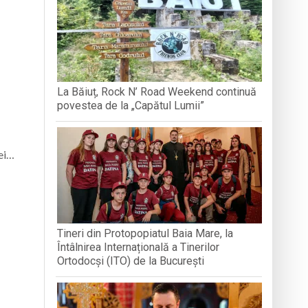
BREB
VOLUNTA
Arhimandritului Sofronie Perța
națională, lansare de carte și momente
La Băiuț, Rock N’ Road Weekend continuă
povestea de la „Capătul Lumii”
reni”
zei…
Tineri din Protopopiatul Baia Mare, la
Întâlnirea Internațională a Tinerilor
Ortodocși (ITO) de la București