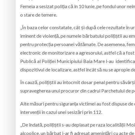
Femeia a sesizat poliția că în 10 iunie, pe fondul unor neî
o stare de temere.
„În baza celor constatate, cât și după cele rezultate în ur
iminent de violență, pe numele bărbatului polițiștii au e
pentru protecția persoanei vătămate. De asemenea, feme
electronic de monitorizare a agresorului, astfel că a fost
Publică al Poliției Municipiului Baia Mare l-au identific
dispozitivul de localizare, astfel încât să nu se apropie
În cauză, polițiștii au întocmit dosar penal pentru săvârș
supravegherea unui procuror din cadrul Parchetului de 
Alte măsuri pentru siguranța victimei au fost dispuse de 
intervenții în cazul unei sesizări prin 112.
„De îndată, polițiștii s-au deplasat pe raza localității M
alcoolice, un bărbat i-ar fi adresat amenințări cu acte de