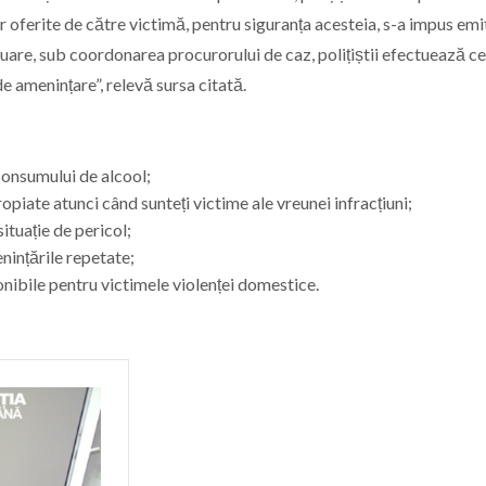
or oferite de către victimă, pentru siguranța acesteia, s-a impus em
inuare, sub coordonarea procurorului de caz, polițiștii efectuează c
de amenințare”, relevă sursa citată.
consumului de alcool;
propiate atunci când sunteți victime ale vreunei infracțiuni;
ituație de pericol;
nințările repetate;
onibile pentru victimele violenței domestice.