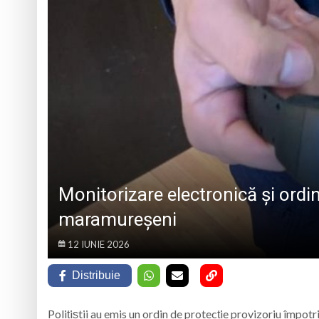
„CÂNTECELE MUNȚILOR” DE LA SIBIU
DE SINCERITATE
Eveniment special 
„Zilele Moiseiului
Biblioteca Municipa
Muzeul de Mineralog
Monitorizare electronică și ordin
maramureșeni
12 IUNIE 2026
Distribuie
Polițiștii au emis un ordin de protecție provizoriu împot