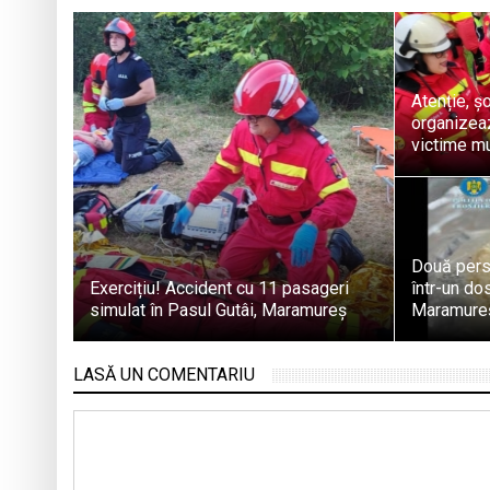
Atenție, ș
organizeaz
victime mu
Două pers
Exercițiu! Accident cu 11 pasageri
într-un dos
simulat în Pasul Gutâi, Maramureș
Maramure
LASĂ UN COMENTARIU