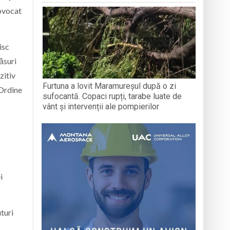
rovocat
isc
ăsuri
zitiv
Furtuna a lovit Maramureșul după o zi
 Ordine
sufocantă. Copaci rupți, tarabe luate de
vânt și intervenții ale pompierilor
i
uturi