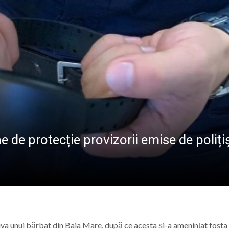
ALE POMPIERILOR
la Baia Mare, la 570 de ani de la moartea lui Iancu de Hu
” se vor desfășura în perioada 14–16 august
lă „Laurențiu Ulici” din Sighet găzduiește o nouă întâlnire 
ie Baia Mare, gazda unui eveniment internațional dedicat p
e de protecție provizorii emise de polițiș
riva unui bărbat din Baia Mare, după ce acesta și-a amenințat fosta 