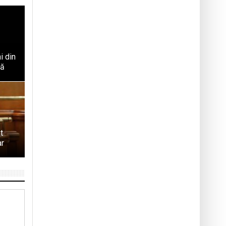
i din
tă
t
ar