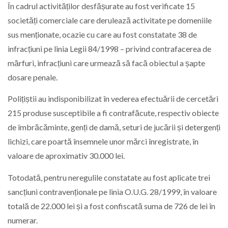
În cadrul activităților desfășurate au fost verificate 15
societăți comerciale care derulează activitate pe domeniile
sus menționate, ocazie cu care au fost constatate 38 de
infracțiuni pe linia Legii 84/1998 – privind contrafacerea de
mărfuri, infracțiuni care urmează să facă obiectul a șapte
dosare penale.
Polițiștii au indisponibilizat în vederea efectuării de cercetări
215 produse susceptibile a fi contrafăcute, respectiv obiecte
de îmbrăcăminte, genți de damă, seturi de jucării și detergenți
lichizi, care poartă însemnele unor mărci înregistrate, în
valoare de aproximativ 30.000 lei.
Totodată, pentru neregulile constatate au fost aplicate trei
sancțiuni contravenționale pe linia O.U.G. 28/1999, în valoare
totală de 22.000 lei și a fost confiscată suma de 726 de lei în
numerar.