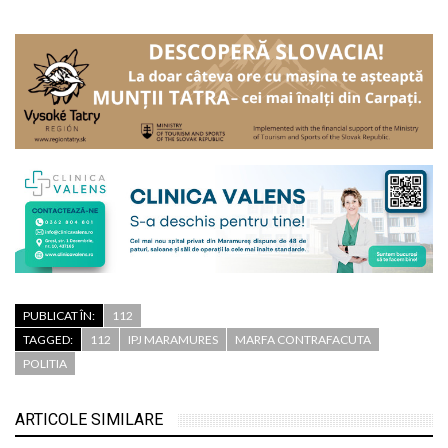
PUBLICAT ÎN:
112
TAGGED:
112
IPJ MARAMURES
MARFA CONTRAFACUTA
POLITIA
ARTICOLE SIMILARE