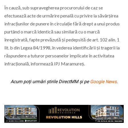
În cauză, sub supravegherea procurorului de caz se
efectuează acte de urmărire penală cu privire la săvârșirea
infracțiunilor de punere în circulație fără drept a unui produs
purtând o marcă identică sau similară cu o marcă
înregistrată, fapte prevăzută și pedepsită de art. 102 alin. 1
lit. b din Legea 84/1998, în vederea identificării și tragerii la
răspundere a tuturor persoanelor implicate în activitatea
infracțională, informează IPJ Maramureș.
Acum poți urmări știrile DirectMM și pe
Google News
.