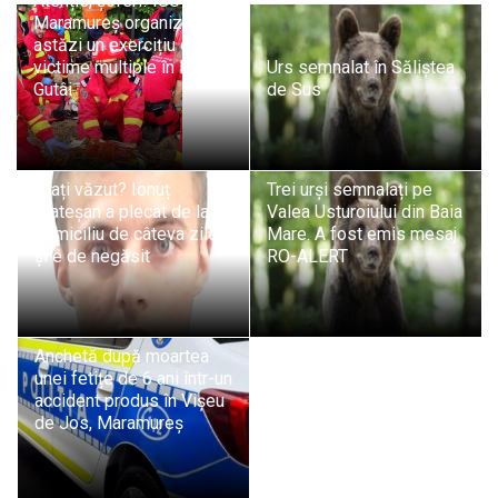
Atenție, șoferi! ISU
Maramureș organizează
astăzi un exercițiu cu
victime multiple în Pasul
Urs semnalat în Săliștea
Gutâi
de Sus
L-ați văzut? Ionuț
Trei urși semnalați pe
Mateșan a plecat de la
Valea Usturoiului din Baia
domiciliu de câteva zile
Mare. A fost emis mesaj
și e de negăsit
RO-ALERT
Anchetă după moartea
unei fetițe de 6 ani într-un
accident produs în Vișeu
de Jos, Maramureș