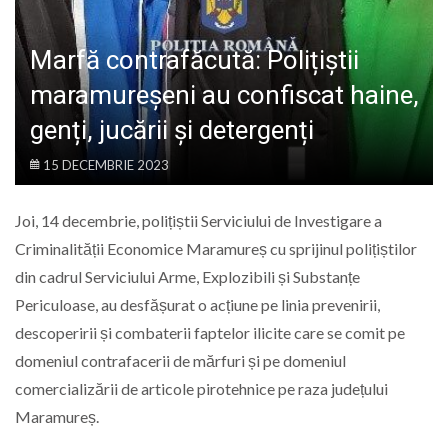
LIFE
Marfă contrafăcută: Polițiștii
maramureșeni au confiscat haine,
genți, jucării și detergenți
15 DECEMBRIE 2023
Joi, 14 decembrie, polițiștii Serviciului de Investigare a
Criminalității Economice Maramureș cu sprijinul polițiștilor
din cadrul Serviciului Arme, Explozibili și Substanțe
Periculoase, au desfășurat o acțiune pe linia prevenirii,
descoperirii și combaterii faptelor ilicite care se comit pe
domeniul contrafacerii de mărfuri și pe domeniul
comercializării de articole pirotehnice pe raza județului
Maramureș.