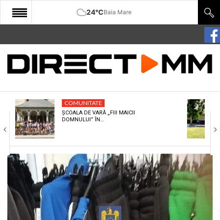
24°C
Baia Mare
START
COMUNITATE
EDITORIAL
COMUNITATE
CULTURA
ȘCOALA DE VARĂ „FIII MAICII
DOMNULUI” ÎN…
ECONOMIE
SANATATE
SPORT
SPECIAL
POLITIC