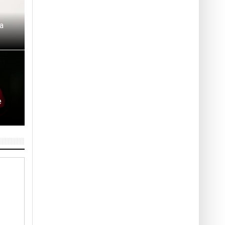
la
e
e