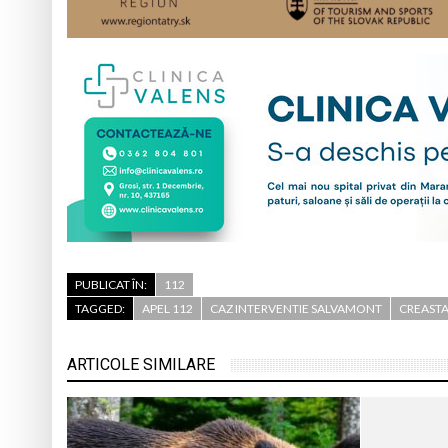
PUBLICAT ÎN:
112
TAGGED:
APEL 112
CAZ INTERVENTIE SALVAMONT
CREAST
ARTICOLE SIMILARE