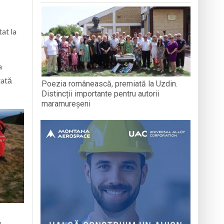
at la
a
tată
Poezia românească, premiată la Uzdin.
Distincții importante pentru autorii
maramureșeni