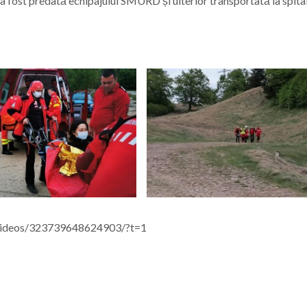
a a fost predată echipajului SMURD și ulterior transportată la spita
videos/323739648624903/?t=1