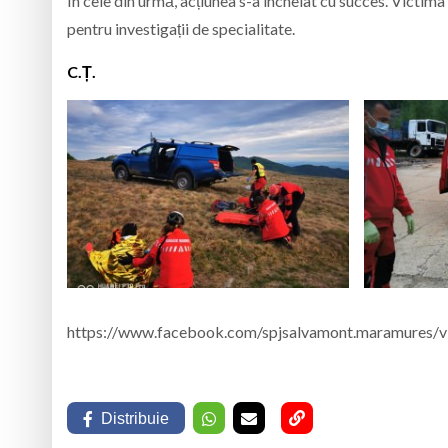
În cele din urmă, acțiunea s-a încheiat cu succes. Victim
pentru investigații de specialitate.
C.Ț.
https://www.facebook.com/spjsalvamont.maramures/
Distribuie