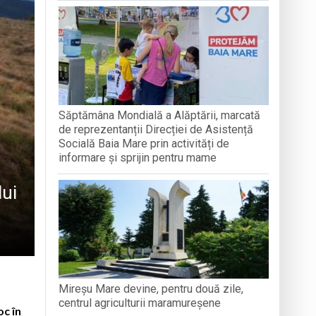
nată
Săptămâna Mondială a Alăptării, marcată
de reprezentanții Direcției de Asistență
Socială Baia Mare prin activități de
informare și sprijin pentru mame
lui
Mireșu Mare devine, pentru două zile,
centrul agriculturii maramureșene
oc în