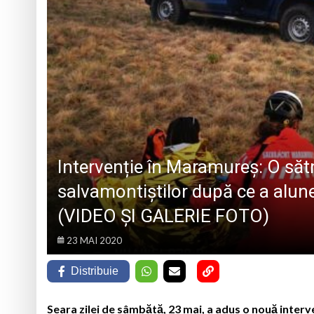
ACTIVITĂȚI DE INFORMARE ȘI SPRIJIN
PENTRU MAME
Loc de muncă în Ba
6 august 1945, ziua
Schimbarea la Față
Prognoza meteo Ma
Intervenție în Maramureș: O săt
salvamontiștilor după ce a alun
(VIDEO ȘI GALERIE FOTO)
23 MAI 2020
Distribuie
Seara zilei de sâmbătă, 23 mai, a adus o nouă interv