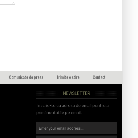
Comunicate de presa
Trimite o stire
Contact
NEWSLETTER
Inscrie-te cu adresa de email pentru a
primi noutatile pe email.