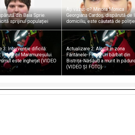
Ați văzut-o? Minora Monica
părută din Baia Sprie.
Georgiana Cardoș, dispărută de 
icită sprijinul populației
domiciliu, este căutată de poliți
 3: Intervenție dificilă:
Actualizare 2: Alertă în zona
it în Munții Maramureșului.
Fântânele-Firiza: Un bărbat din
rumul este înghețat (VIDEO
Bistrița-Năsăud a murit în pădur
(VIDEO ȘI FOTO)