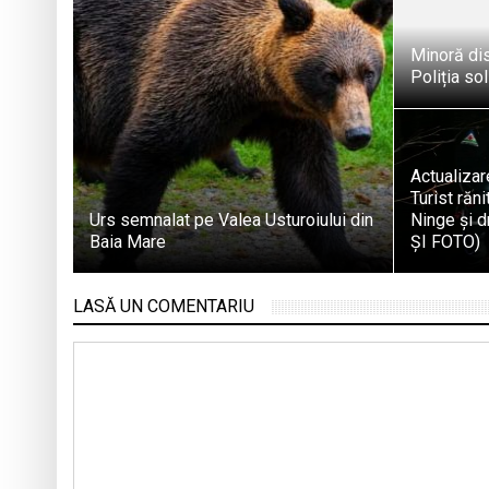
Minoră dis
Poliția sol
Actualizare
Turist răn
Urs semnalat pe Valea Usturoiului din
Ninge și d
Baia Mare
ȘI FOTO)
LASĂ UN COMENTARIU