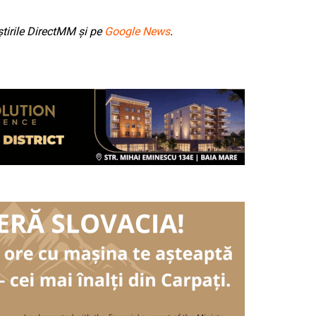
tirile DirectMM și pe
Google News
.