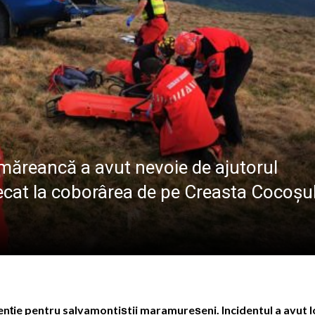
ia Mare: URBIS caută electrician pe perioadă nedetermi
 în care lumea a intrat în era atomică
 a Domnului – semnificația sărbătorii din 6 august
ramureș, joi 6 august 2026
măreancă a avut nevoie de ajutorul
ecat la coborârea de pe Creasta Cocoșu
enție pentru salvamontiștii maramureșeni. Incidentul a avut l