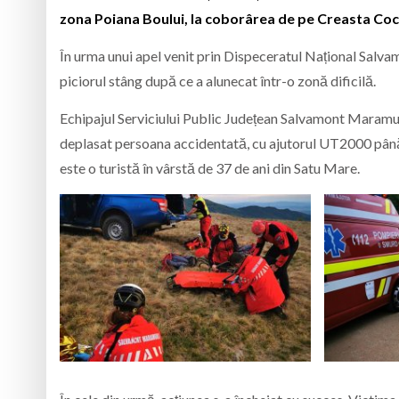
zona Poiana Boului, la coborârea de pe Creasta Coc
În urma unui apel venit prin Dispeceratul Național Salvam
piciorul stâng după ce a alunecat într-o zonă dificilă.
Echipajul Serviciului Public Județean Salvamont Maramureș
deplasat persoana accidentată, cu ajutorul UT2000 până
este o turistă în vârstă de 37 de ani din Satu Mare.