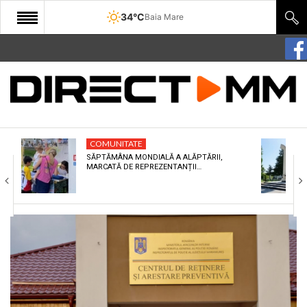
34°C
Baia Mare
START
COMUNITATE
EDITORIAL
COMUNITATE
CULTURA
SĂPTĂMÂNA MONDIALĂ A ALĂPTĂRII,
MARCATĂ DE REPREZENTANȚII…
ECONOMIE
SANATATE
SPORT
SPECIAL
POLITIC