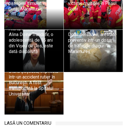
pasageri simulat în Pasul
victime multiple în Pasul
Gutâi, Maramureș
Gutâi
Alertă în Maramureș:
Alina Doina Trandafir, o
Două persoane, arestate
adolescentă de 15 ani
preventiv într-un dosar
din Vișeu de Jos, este
de trafic de droguri în
dată dispărută
Maramureș
Diana Șoșoacă, implicată
într-un accident rutier în
București. A fost
transportată la Spitalul
Universitar
LASĂ UN COMENTARIU