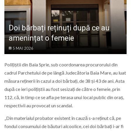
LIFE
Doi bărbați reținuți după ce au
amenințat o femeie
5 MAI 2026
Polițiștii din Baia Sprie, sub coordonarea procurorului din
cadrul Parchetului de pe lângă Judecătoria Baia Mare, au luat
măsura reținerii în cazul a doi bărbați, de 38 și 43 de ani. Asta
după ce ieri polițiștii au fost sesizați de către o femeie, prin
112, că, în timp ce se afla pe terasa unui local public din oraș,
respectivii au provocat un scandal.
„Din materialul probator existent în cauză s-a reținut că, pe
fondul consumului de băuturi alcoolice, cei doi bărbați i-ar fi