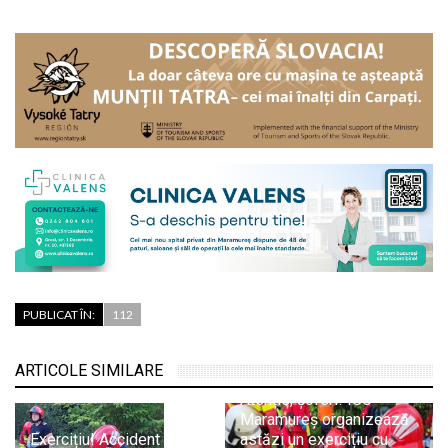
PUBLICAT ÎN:
112
ARTICOLE SIMILARE
Atenție, șoferi! ISU
Maramureș organizează
Exercițiu! Accident cu 11
astăzi un exercițiu cu