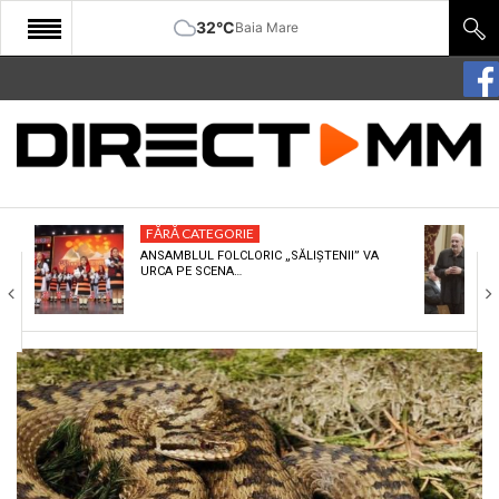
32°C
Baia Mare
START
COMUNITATE
EDITORIAL
FĂRĂ CATEGORIE
CULTURA
ANSAMBLUL FOLCLORIC „SĂLIȘTENII” VA
URCA PE SCENA…
ECONOMIE
SANATATE
SPORT
SPECIAL
POLITIC