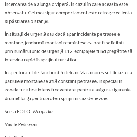
încercarea de a alunga o viperă, în cazul în care aceasta este
observată. Cel mai sigur comportament este retragerea lentă
și păstrarea distanței.
În situații de urgență sau dacă apar incidente pe traseele
montane, jandarmii montani reamintesc că pot fi solicitați
prin numărul unic de urgență 112, echipajele fiind pregătite să
intervină rapid în sprijinul turiștilor.
Inspectoratul de Jandarmi Județean Maramureș subliniază că
patrulele montane se află constant pe trasee, în special în
zonele turistice intens frecventate, pentru a asigura siguranța
drumeților și pentru a oferi sprijin în caz de nevoie.
Sursa FOTO:
Wikipedia
Vasile Petrovan