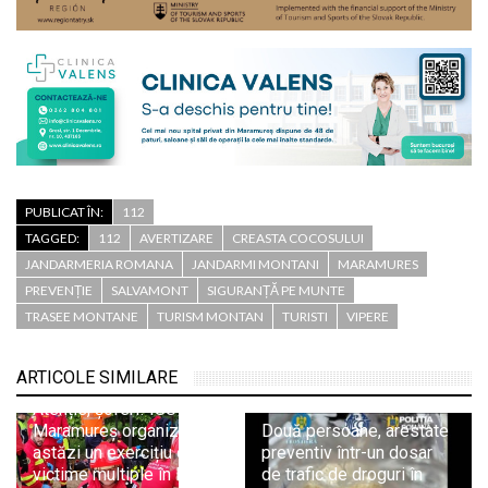
PUBLICAT ÎN:
112
TAGGED:
112
AVERTIZARE
CREASTA COCOSULUI
JANDARMERIA ROMANA
JANDARMI MONTANI
MARAMURES
PREVENȚIE
SALVAMONT
SIGURANȚĂ PE MUNTE
TRASEE MONTANE
TURISM MONTAN
TURISTI
VIPERE
ARTICOLE SIMILARE
Atenție, șoferi! ISU
Maramureș organizează
Două persoane, arestate
astăzi un exercițiu cu
preventiv într-un dosar
victime multiple în Pasul
de trafic de droguri în