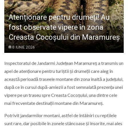
LIFE
Atenționare pentru drumeți! Au
fost observate vipere în zona
Creasta Cocoșului din Maramureș
8 IUNIE 2026
Inspectoratul de Jandarmi Județean Maramureș a transmis un
apel de atenționare pentru turiștii și drumeții care aleg în
această perioadă traseele montane din zona înaltă a județului,
după ce în cursul după-amiezii a fost semnalată prezența unei
vipere pe un traseu spre Creasta Cocoșului, una dintre cele
mai frecventate destinații montane din Maramureș.
Potrivit jandarmilor montani, astfel de întâlniri cu reptilele
sunt rare, dar posibile în zonele stâncoase și însorite, mai ales