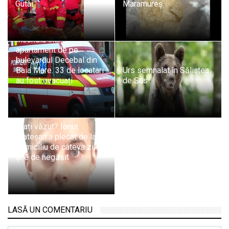
Gutâi
Maramureș
Incendiu într-un
apartament de pe
bulevardul Decebal din
Baia Mare. 33 de locatari
Urs semnalat în Săliștea
au fost evacuați
de Sus
L-ați văzut? Ionuț
Mateșan a plecat de la
domiciliu de câteva zile
și e de negăsit
LASĂ UN COMENTARIU