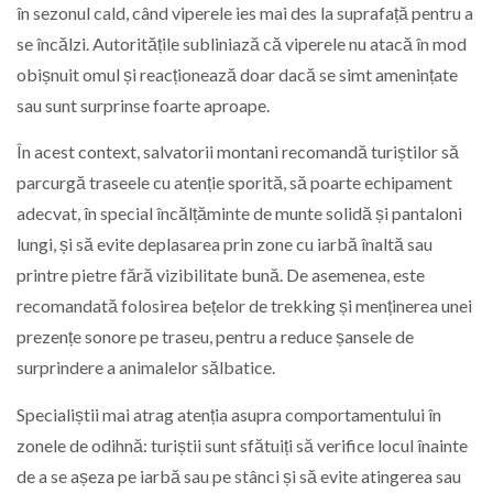
în sezonul cald, când viperele ies mai des la suprafață pentru a
se încălzi. Autoritățile subliniază că viperele nu atacă în mod
obișnuit omul și reacționează doar dacă se simt amenințate
sau sunt surprinse foarte aproape.
În acest context, salvatorii montani recomandă turiștilor să
parcurgă traseele cu atenție sporită, să poarte echipament
adecvat, în special încălțăminte de munte solidă și pantaloni
lungi, și să evite deplasarea prin zone cu iarbă înaltă sau
printre pietre fără vizibilitate bună. De asemenea, este
recomandată folosirea bețelor de trekking și menținerea unei
prezențe sonore pe traseu, pentru a reduce șansele de
surprindere a animalelor sălbatice.
Specialiștii mai atrag atenția asupra comportamentului în
zonele de odihnă: turiștii sunt sfătuiți să verifice locul înainte
de a se așeza pe iarbă sau pe stânci și să evite atingerea sau