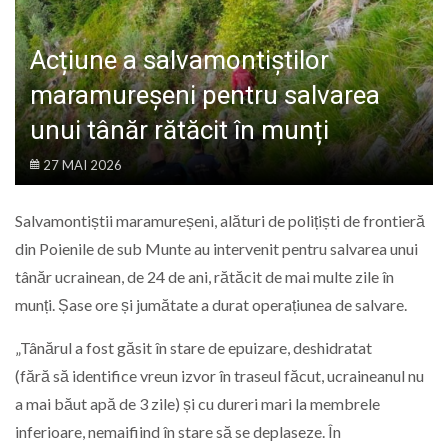
LIFE
Acțiune a salvamontiștilor
maramureșeni pentru salvarea
unui tânăr rătăcit în munți
27 MAI 2026
Salvamontiștii maramureșeni, alături de polițiști de frontieră
din Poienile de sub Munte au intervenit pentru salvarea unui
tânăr ucrainean, de 24 de ani, rătăcit de mai multe zile în
munți. Șase ore și jumătate a durat operațiunea de salvare.
„Tânărul a fost găsit în stare de epuizare, deshidratat
(fără să identifice vreun izvor în traseul făcut, ucraineanul nu
a mai băut apă de 3 zile) și cu dureri mari la membrele
inferioare, nemaifiind în stare să se deplaseze. În