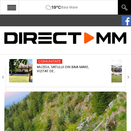
19°C
Baia Mare
START
COMUNITATE
EDITORIAL
COMUNITATE
CULTURA
MUZEUL SATULUI DIN BAIA MARE,
VIZITAT DE…
ECONOMIE
SANATATE
SPORT
SPECIAL
POLITIC