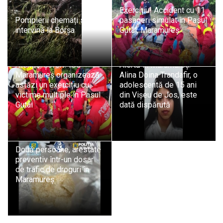
Exercițiu! Accident cu 11
Pompierii chemați să
pasageri simulat în Pasul
intervină la Borșa
Gutâi, Maramureș
Atenție, șoferi! ISU
Alertă în Maramureș:
Maramureș organizează
Alina Doina Trandafir, o
astăzi un exercițiu cu
adolescentă de 15 ani
victime multiple în Pasul
din Vișeu de Jos, este
Gutâi
dată dispărută
Două persoane, arestate
preventiv într-un dosar
de trafic de droguri în
Maramureș