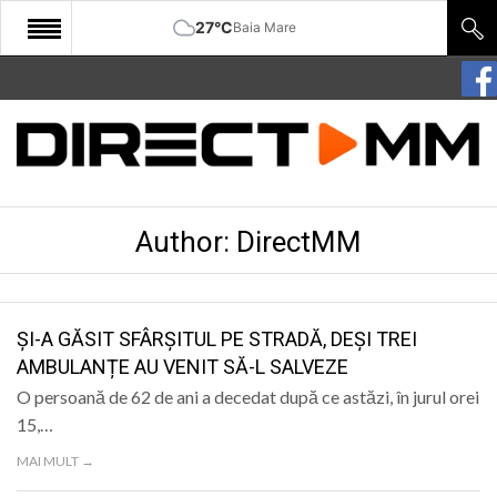
27°C
Baia Mare
START
COMUNITATE
EDITORIAL
Author: DirectMM
CULTURA
ECONOMIE
SANATATE
ȘI-A GĂSIT SFÂRȘITUL PE STRADĂ, DEȘI TREI
AMBULANȚE AU VENIT SĂ-L SALVEZE
SPORT
O persoană de 62 de ani a decedat după ce astăzi, în jurul orei
SPECIAL
15,…
MAI MULT →
POLITIC