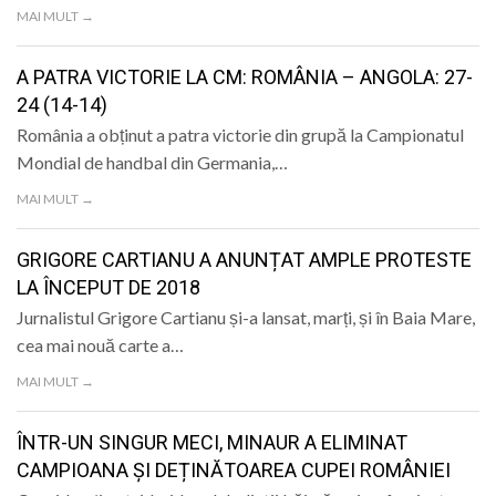
MAI MULT →
A PATRA VICTORIE LA CM: ROMÂNIA – ANGOLA: 27-
24 (14-14)
România a obținut a patra victorie din grupă la Campionatul
Mondial de handbal din Germania,…
MAI MULT →
GRIGORE CARTIANU A ANUNȚAT AMPLE PROTESTE
LA ÎNCEPUT DE 2018
Jurnalistul Grigore Cartianu și-a lansat, marți, și în Baia Mare,
cea mai nouă carte a…
MAI MULT →
ÎNTR-UN SINGUR MECI, MINAUR A ELIMINAT
CAMPIOANA ȘI DEȚINĂTOAREA CUPEI ROMÂNIEI