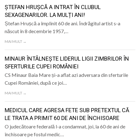
LIFE
ȘTEFAN HRUȘCĂ A INTRAT ÎN CLUBUL
SEXAGENARILOR. LA MULȚI ANI!
Ștefan Hrușcă a împlinit 60 de ani. Îndrăgitul artist s-a
născut în 8 decembrie 1957,…
MAI MULT →
MINAUR ÎNTÂLNEȘTE LIDERUL LIGII ZIMBRILOR ÎN
SFERTURILE CUPEI ROMÂNIEI
CS Minaur Baia Mare și-a aflat azi adversara din sferturile
Cupei României, după ce joi…
MAI MULT →
MEDICUL CARE AGRESA FETE SUB PRETEXTUL CĂ
LE TRATA A PRIMIT 60 DE ANI DE ÎNCHISOARE
O judecătoare federală l-a condamnat, joi, la 60 de ani de
închisoare pe fostul medic…