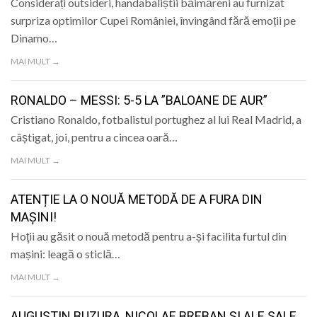
Considerați outsideri, handabaliștii băimăreni au furnizat
surpriza optimilor Cupei României, învingând fără emoții pe
Dinamo…
MAI MULT →
RONALDO – MESSI: 5-5 LA ”BALOANE DE AUR”
Cristiano Ronaldo, fotbalistul portughez al lui Real Madrid, a
câștigat, joi, pentru a cincea oară…
MAI MULT →
ATENȚIE LA O NOUĂ METODĂ DE A FURA DIN
MAȘINI!
Hoţii au găsit o nouă metodă pentru a-și facilita furtul din
mașini: leagă o sticlă…
MAI MULT →
AUGUSTIN BUZURA, NICOLAE BREBAN ȘI ALE SALE