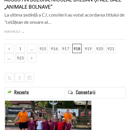
„ANIMALE BOLNAVE”
La ultima ședință a CJ, consilerii au votat acordarea titlului de
”cetățean de onoare al…
MAI MULT →
1
…
915
916
917
918
919
920
921
…
923
Recente
Comentarii