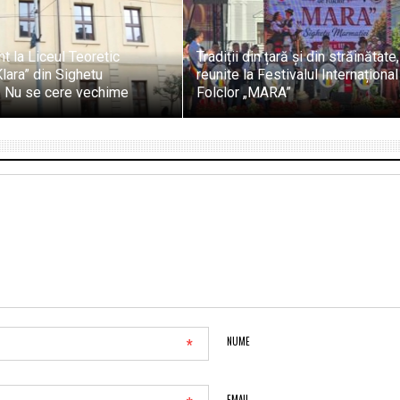
t la Liceul Teoretic
Tradiții din țară și din străinătate,
ara” din Sighetu
reunite la Festivalul Internaționa
. Nu se cere vechime
Folclor „MARA”
*
NUME
EMAIL