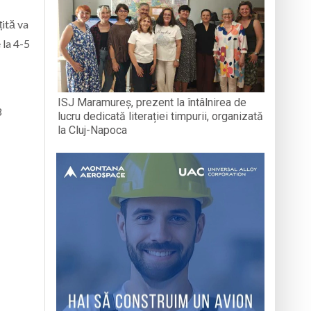
țită va
 la 4-5
ISJ Maramureș, prezent la întâlnirea de
3
lucru dedicată literației timpurii, organizată
la Cluj-Napoca