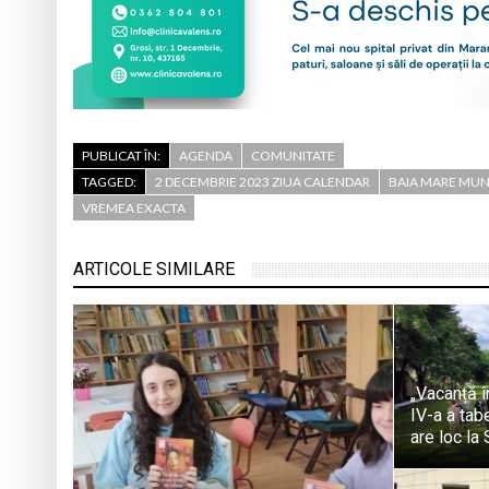
PUBLICAT ÎN:
AGENDA
COMUNITATE
TAGGED:
2 DECEMBRIE 2023 ZIUA CALENDAR
BAIA MARE MUN
VREMEA EXACTA
ARTICOLE SIMILARE
„Vacanță în
IV-a a tab
are loc la