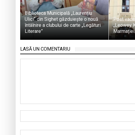
Biblioteca Municipală „Laurențiu
Ulici” din Sighet găzduiește o nouă
Post vacan
întâlnire a clubului de carte „Legături
„Leowey Kl
Literare”
Marmației
LASĂ UN COMENTARIU