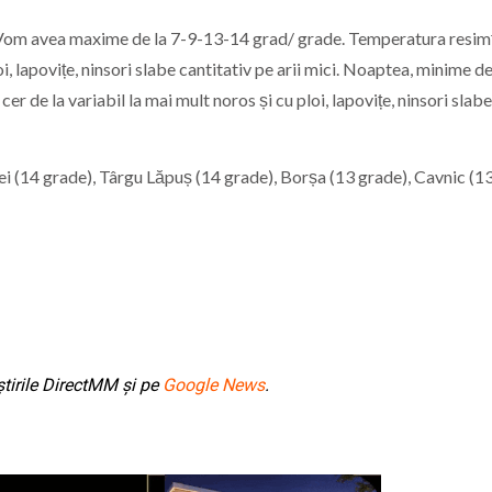
ros. Vom avea maxime de la 7-9-13-14 grad/ grade. Temperatura resim
i, lapovițe, ninsori slabe cantitativ pe arii mici. Noaptea, minime de
cer de la variabil la mai mult noros și cu ploi, lapovițe, ninsori slabe
i (14 grade), Târgu Lăpuș (14 grade), Borșa (13 grade), Cavnic (1
tirile DirectMM și pe
Google News
.