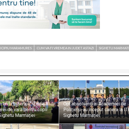
ICIPIU MARAMURES
CUM VA FI VREMEA IN JUDET ASTAZI
SIGHETU MARMATI
 tinda bisericii”: Ediția a
Opt absolvenți ai Academiei de
erei de vară pentru copii
Poliție și-au început cariera la I
 Sighetu Marmației
Sighetu Marmației