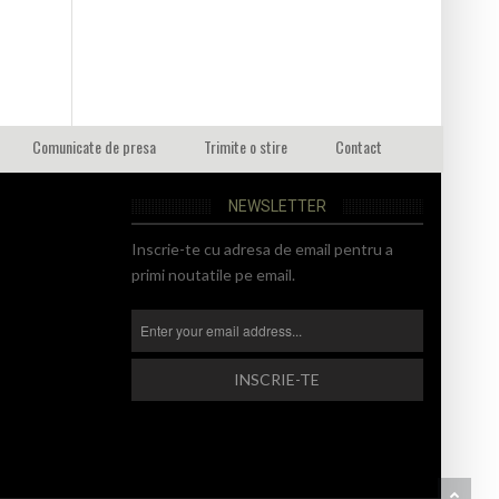
Comunicate de presa
Trimite o stire
Contact
NEWSLETTER
Inscrie-te cu adresa de email pentru a
primi noutatile pe email.
BA