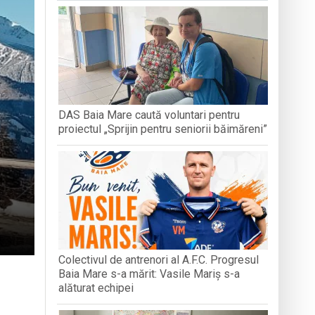
MUZEUL 
-o întâmplare
DAS Baia Mare caută voluntari pentru
n Baia Mare, o viață trăită prin cântec
proiectul „Sprijin pentru seniorii băimăreni”
Colectivul de antrenori al A.F.C. Progresul
Baia Mare s-a mărit: Vasile Mariș s-a
alăturat echipei