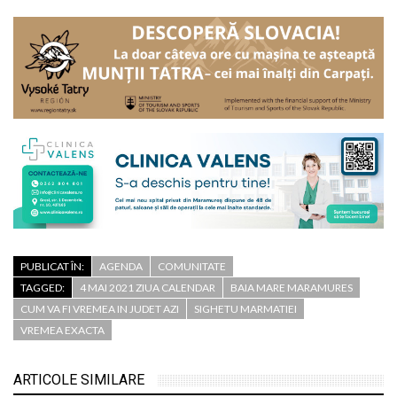
PUBLICAT ÎN:
AGENDA
COMUNITATE
TAGGED:
4 MAI 2021 ZIUA CALENDAR
BAIA MARE MARAMURES
CUM VA FI VREMEA IN JUDET AZI
SIGHETU MARMATIEI
VREMEA EXACTA
ARTICOLE SIMILARE