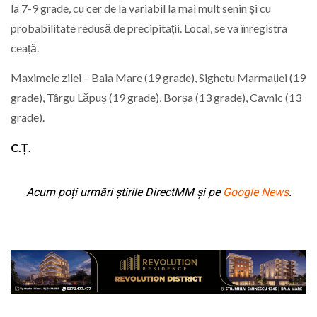
la 7-9 grade, cu cer de la variabil la mai mult senin și cu
probabilitate redusă de precipitații. Local, se va înregistra
ceață.
Maximele zilei – Baia Mare (19 grade), Sighetu Marmației (19
grade), Târgu Lăpuș (19 grade), Borșa (13 grade), Cavnic (13
grade).
C.Ț.
Acum poți urmări știrile DirectMM și pe
Google News
.