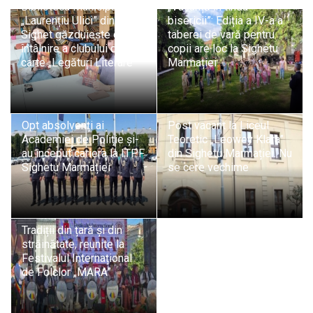
Biblioteca Municipală
„Vacanță în tinda
„Laurențiu Ulici” din
bisericii”: Ediția a IV-a a
Sighet găzduiește o nouă
taberei de vară pentru
întâlnire a clubului de
copii are loc la Sighetu
carte „Legături Literare”
Marmației
Opt absolvenți ai
Post vacant la Liceul
Academiei de Poliție și-
Teoretic „Leowey Klara”
au început cariera la ITPF
din Sighetu Marmației. Nu
Sighetu Marmației
se cere vechime
Tradiții din țară și din
străinătate, reunite la
Festivalul Internațional
de Folclor „MARA”