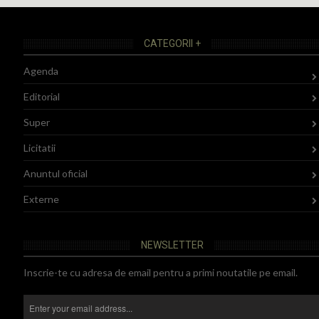
CATEGORII +
Agenda
Editorial
Super
Licitatii
Anuntul oficial
Externe
NEWSLETTER
Inscrie-te cu adresa de email pentru a primi noutatile pe email.