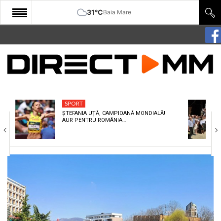
31°C
Baia Mare
START
COMUNITATE
EDITORIAL
SPORT
CULTURA
ȘTEFANIA UȚĂ, CAMPIOANĂ MONDIALĂ!
AUR PENTRU ROMÂNIA…
ECONOMIE
SANATATE
SPORT
SPECIAL
POLITIC