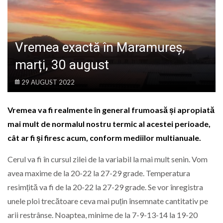
LIFE
Vremea exactă în Maramureș,
marți, 30 august
29 AUGUST 2022
Vremea va fi realmente în general frumoasă și apropiată
mai mult de normalul nostru termic al acestei perioade,
cât ar fi și firesc acum, conform mediilor multianuale.
Cerul va fi în cursul zilei de la variabil la mai mult senin. Vom
avea maxime de la 20-22 la 27-29 grade. Temperatura
resimțită va fi de la 20-22 la 27-29 grade. Se vor înregistra
unele ploi trecătoare ceva mai puțin însemnate cantitativ pe
arii restrânse. Noaptea, minime de la 7-9-13-14 la 19-20