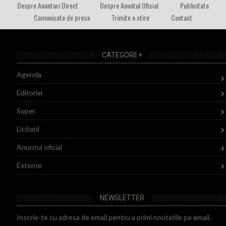
Despre Anunturi Direct
Despre Anuntul Oficial
Publicitate
Comunicate de presa
Trimite o stire
Contact
CATEGORII +
Agenda
Editorial
Super
Licitatii
Anuntul oficial
Externe
NEWSLETTER
Inscrie-te cu adresa de email pentru a primi noutatile pe email.