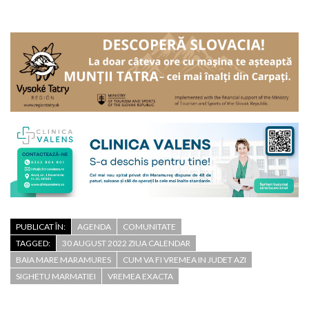
PUBLICAT ÎN:
AGENDA
COMUNITATE
TAGGED:
30 AUGUST 2022 ZIUA CALENDAR
BAIA MARE MARAMURES
CUM VA FI VREMEA IN JUDET AZI
SIGHETU MARMATIEI
VREMEA EXACTA