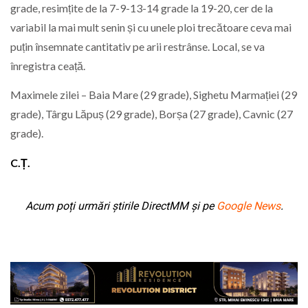
grade, resimțite de la 7-9-13-14 grade la 19-20, cer de la
variabil la mai mult senin și cu unele ploi trecătoare ceva mai
puțin însemnate cantitativ pe arii restrânse. Local, se va
înregistra ceață.
Maximele zilei – Baia Mare (29 grade), Sighetu Marmației (29
grade), Târgu Lăpuș (29 grade), Borșa (27 grade), Cavnic (27
grade).
C.Ț.
Acum poți urmări știrile DirectMM și pe
Google News
.