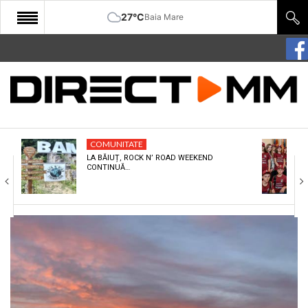
27°C
Baia Mare
START
COMUNITATE
EDITORIAL
COMUNITATE
CULTURA
LA BĂIUȚ, ROCK N’ ROAD WEEKEND
CONTINUĂ…
ECONOMIE
SANATATE
SPORT
SPECIAL
POLITIC