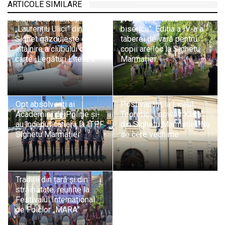
ARTICOLE SIMILARE
Biblioteca Municipală
„Vacanță în tinda
„Laurențiu Ulici” din
bisericii”: Ediția a IV-a a
Sighet găzduiește o nouă
taberei de vară pentru
întâlnire a clubului de
copii are loc la Sighetu
carte „Legături Literare”
Marmației
Opt absolvenți ai
Post vacant la Liceul
Academiei de Poliție și-
Teoretic „Leowey Klara”
au început cariera la ITPF
din Sighetu Marmației. Nu
Sighetu Marmației
se cere vechime
Tradiții din țară și din
străinătate, reunite la
Festivalul Internațional
de Folclor „MARA”