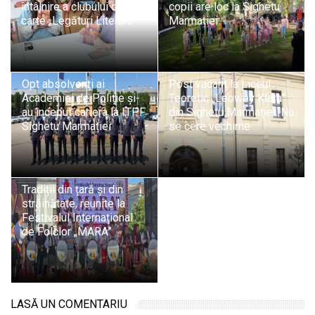
întâlnire a clubului de
copii are loc la Sighetu
carte „Legături Literare”
Marmației
Opt absolvenți ai
Post vacant la Liceul
Academiei de Poliție și-
Teoretic „Leowey Klara”
au început cariera la ITPF
din Sighetu Marmației. Nu
Sighetu Marmației
se cere vechime
Tradiții din țară și din
străinătate, reunite la
Festivalul Internațional
de Folclor „MARA”
LASĂ UN COMENTARIU