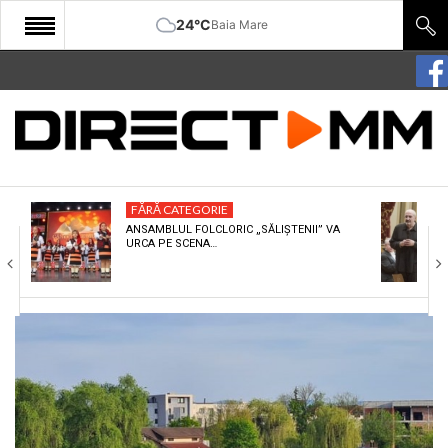
24°C
Baia Mare
START
COMUNITATE
EDITORIAL
FĂRĂ CATEGORIE
CULTURA
ANSAMBLUL FOLCLORIC „SĂLIȘTENII” VA
URCA PE SCENA…
ECONOMIE
SANATATE
SPORT
SPECIAL
POLITIC