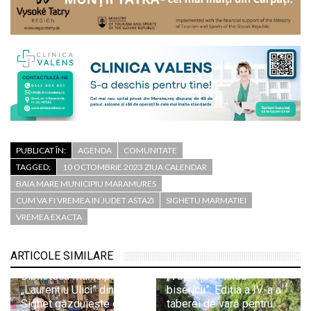
PUBLICAT ÎN:
AGENDA
COMUNITATE
TAGGED:
10 OCTOMBRIE 2023 ZIUA CALENDAR
BAIA MARE MUNICIPIU MARAMURES
CUM VA FI VREMEA IN JUDET ASTAZI
SIGHETU MARMATIEI
VREMEA EXACTA
ARTICOLE SIMILARE
Biblioteca Municipală
„Vacanță în tinda
„Laurențiu Ulici” din
bisericii”: Ediția a IV-a a
Sighet găzduiește o nouă
taberei de vară pentru