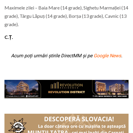
Maximele zilei – Baia Mare (14 grade), Sighetu Marmației (14
grade), Târgu Lăpuș (14 grade), Borșa (13 grade), Cavnic (13
grade).
C.Ț.
Acum poți urmări știrile DirectMM și pe
Google News
.