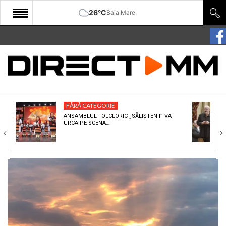
26°C
Baia Mare
START
COMUNITATE
EDITORIAL
FĂRĂ CATEGORIE
CULTURA
ANSAMBLUL FOLCLORIC „SĂLIȘTENII” VA
URCA PE SCENA…
ECONOMIE
SANATATE
SPORT
SPECIAL
POLITIC