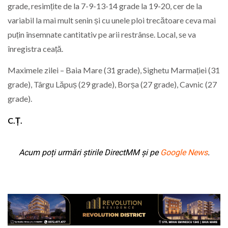
grade, resimțite de la 7-9-13-14 grade la 19-20, cer de la
variabil la mai mult senin și cu unele ploi trecătoare ceva mai
puțin însemnate cantitativ pe arii restrânse. Local, se va
înregistra ceață.
Maximele zilei – Baia Mare (31 grade), Sighetu Marmației (31
grade), Târgu Lăpuș (29 grade), Borșa (27 grade), Cavnic (27
grade).
C.Ț.
Acum poți urmări știrile DirectMM și pe
Google News
.