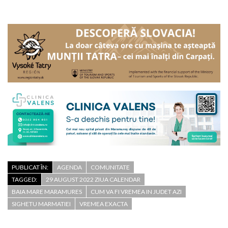
PUBLICAT ÎN:
AGENDA
COMUNITATE
TAGGED:
29 AUGUST 2022 ZIUA CALENDAR
BAIA MARE MARAMURES
CUM VA FI VREMEA IN JUDET AZI
SIGHETU MARMATIEI
VREMEA EXACTA