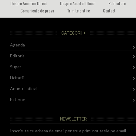
Despre Anunturi Direct
Despre Anuntul Oficial
Publicitate
Comunicate de presa
Trimite o stire
Contact
CATEGORII +
Agenda
Editorial
Super
Licitatii
Anuntul oficial
Externe
NEWSLETTER
Inscrie-te cu adresa de email pentru a primi noutatile pe email.