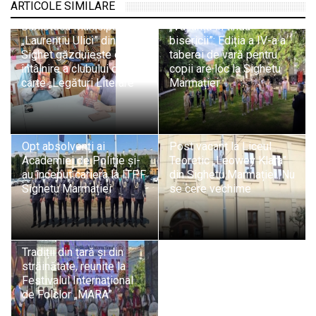
ARTICOLE SIMILARE
Biblioteca Municipală
„Vacanță în tinda
„Laurențiu Ulici” din
bisericii”: Ediția a IV-a a
Sighet găzduiește o nouă
taberei de vară pentru
întâlnire a clubului de
copii are loc la Sighetu
carte „Legături Literare”
Marmației
Opt absolvenți ai
Post vacant la Liceul
Academiei de Poliție și-
Teoretic „Leowey Klara”
au început cariera la ITPF
din Sighetu Marmației. Nu
Sighetu Marmației
se cere vechime
Tradiții din țară și din
străinătate, reunite la
Festivalul Internațional
de Folclor „MARA”