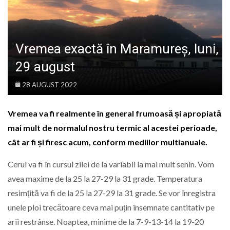
LIFE
Vremea exactă în Maramureș, luni,
29 august
28 AUGUST 2022
Vremea va fi realmente în general frumoasă și apropiată
mai mult de normalul nostru termic al acestei perioade,
cât ar fi și firesc acum, conform mediilor multianuale.
Cerul va fi în cursul zilei de la variabil la mai mult senin. Vom
avea maxime de la 25 la 27-29 la 31 grade. Temperatura
resimțită va fi de la 25 la 27-29 la 31 grade. Se vor înregistra
unele ploi trecătoare ceva mai puțin însemnate cantitativ pe
arii restrânse. Noaptea, minime de la 7-9-13-14 la 19-20