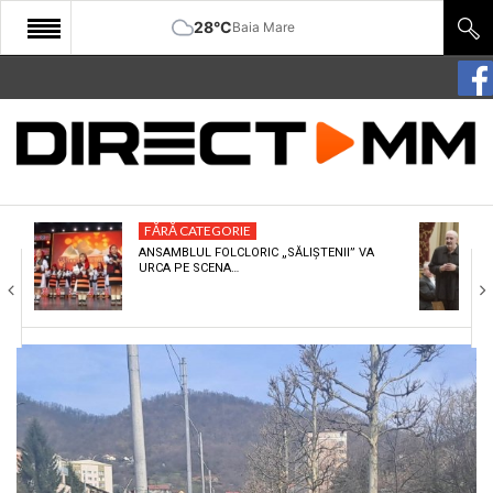
28°C
Baia Mare
START
COMUNITATE
EDITORIAL
FĂRĂ CATEGORIE
CULTURA
ANSAMBLUL FOLCLORIC „SĂLIȘTENII” VA
URCA PE SCENA…
ECONOMIE
SANATATE
SPORT
SPECIAL
POLITIC