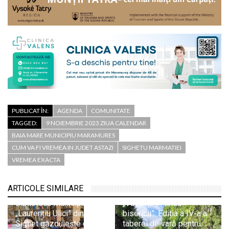
PUBLICAT ÎN:
AGENDA
COMUNITATE
TAGGED:
9 NOIEMBRIE 2023 ZIUA CALENDAR
BAIA MARE MUNICIPIU MARAMURES
CUM VA FI VREMEA IN JUDET ASTAZI
SIGHETU MARMATIEI
VREMEA EXACTA
ARTICOLE SIMILARE
Biblioteca Municipală
„Vacanță în tinda
„Laurențiu Ulici” din
bisericii”: Ediția a IV-a a
Sighet găzduiește o nouă
taberei de vară pentru