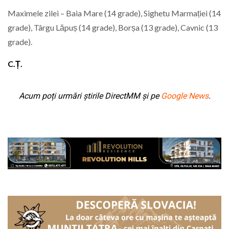
Maximele zilei – Baia Mare (14 grade), Sighetu Marmației (14
grade), Târgu Lăpuș (14 grade), Borșa (13 grade), Cavnic (13
grade).
C.Ț.
Acum poți urmări știrile DirectMM și pe
Google News
.