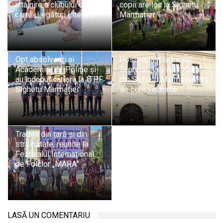
întâlnire a clubului de
copii are loc la Sighetu
carte „Legături Literare”
Marmației
Opt absolvenți ai
Post vacant la Liceul
Academiei de Poliție și-
Teoretic „Leowey Klara”
au început cariera la ITPF
din Sighetu Marmației. Nu
Sighetu Marmației
se cere vechime
Tradiții din țară și din
străinătate, reunite la
Festivalul Internațional
de Folclor „MARA”
LASĂ UN COMENTARIU