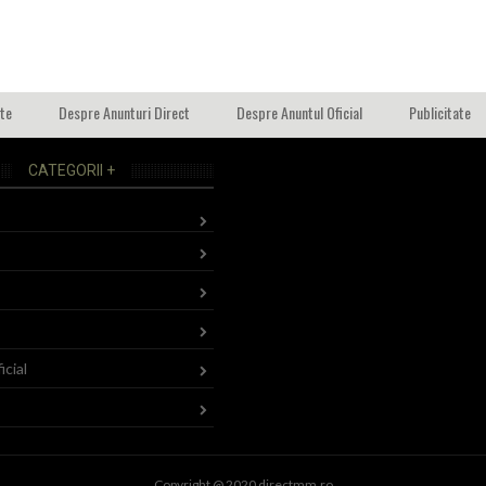
ate
Despre Anunturi Direct
Despre Anuntul Oficial
Publicitate
CATEGORII +
icial
Copyright @ 2020 directmm.ro