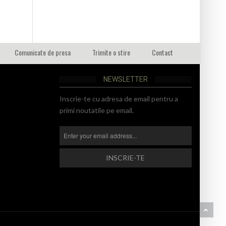
Comunicate de presa
Trimite o stire
Contact
NEWSLETTER
Inscrie-te cu adresa de email pentru a
primi noutatile pe email.
BA