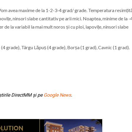
os. Vom avea maxime de la 1-2-3-4 grad/ grade. Temperatura resimțită
ovițe, ninsori slabe cantitativ pe arii mici. Noaptea, minime de la -4,
er de la variabil la mai mult noros și cu ploi, lapovițe, ninsori slabe
(4 grade), Târgu Lăpuș (4 grade), Borșa (1 grad), Cavnic (1 grad).
tirile DirectMM și pe
Google News
.