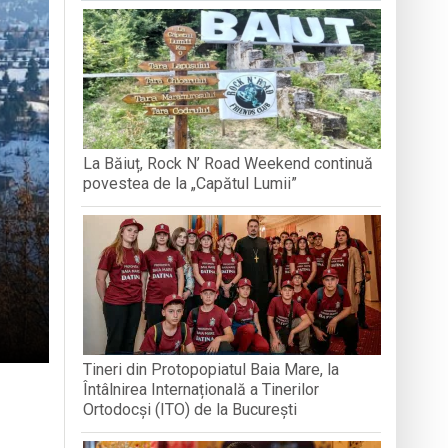
BREB
VOLUNTA
Arhimandritului Sofronie Perța
națională, lansare de carte și momente
La Băiuț, Rock N’ Road Weekend continuă
reni”
povestea de la „Capătul Lumii”
Tineri din Protopopiatul Baia Mare, la
Întâlnirea Internațională a Tinerilor
Ortodocși (ITO) de la București