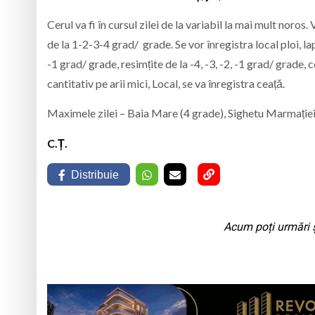
Cerul va fi în cursul zilei de la variabil la mai mult nor
de la 1-2-3-4 grad/ grade. Se vor înregistra local ploi, lap
-1 grad/ grade, resimțite de la -4, -3, -2, -1 grad/ grade, c
cantitativ pe arii mici, Local, se va înregistra ceață.
Maximele zilei – Baia Mare (4 grade), Sighetu Marmației 
C.Ț.
Distribuie
Acum poți urmări ș