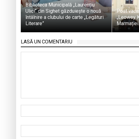
Biblioteca Municipală „Laurențiu
Ulici” din Sighet găzduiește o nouă
Post vacan
întâlnire a clubului de carte „Legături
„Leowey Kl
Literare”
Marmației
LASĂ UN COMENTARIU