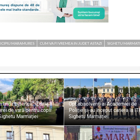
ICIPIU MARAMURES
CUM VA FI VREMEA IN JUDET ASTAZI
SIGHETU MARMATI
 tinda bisericii”: Ediția a
Opt absolvenți ai Academiei de
erei de vară pentru copii
Poliție și-au început cariera la I
 Sighetu Marmației
Sighetu Marmației