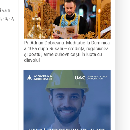
 va fi
 -3, -2,
Pr. Adrian Dobreanu: Meditație la Duminica
a 10-a după Rusalii – credința, rugăciunea
și postul, arme duhovnicești în lupta cu
diavolul