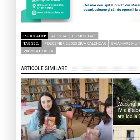
PUBLICAT ÎN:
AGENDA
COMUNITATE
TAGGED:
7 DECEMBRIE 2023 ZIUA CALENDAR
BAIA MARE MUN
VREMEA EXACTA
ARTICOLE SIMILARE
„Vacanță în
IV-a a tab
are loc la