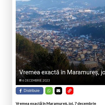
BUCUREȘTI
Medjugorje
Intervenții multiple
Parastas la Mănăsti
Ziua Minerului va f
artistice
DAS Baia Mare caută
Vremea exactă în Maramureș, jo
6 DECEMBRIE 2023
Distribuie
Vremea exactă în Maramureș, joi, 7 decembrie