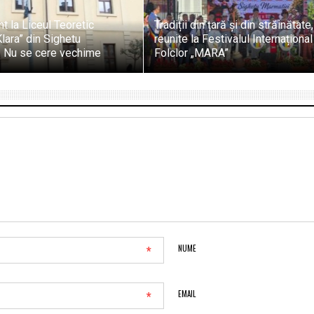
t la Liceul Teoretic
Tradiții din țară și din străinătate,
ara” din Sighetu
reunite la Festivalul Internaționa
. Nu se cere vechime
Folclor „MARA”
*
NUME
*
EMAIL