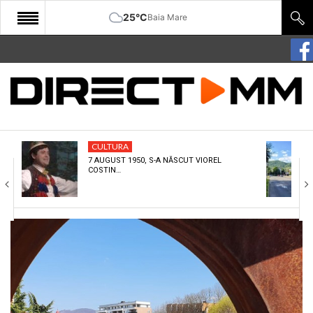
25°C
Baia Mare
START
COMUNITATE
EDITORIAL
CULTURA
CULTURA
7 AUGUST 1950, S-A NĂSCUT VIOREL
COSTIN…
ECONOMIE
SANATATE
SPORT
SPECIAL
POLITIC