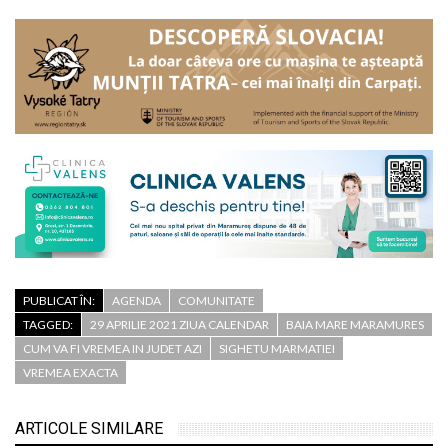
PUBLICAT ÎN:
AGENDA
COMUNITATE
TAGGED:
29 APRILIE 2021 ZIUA CALENDAR
BAIA MARE MARAMURES
CUM VA FI VREMEA IN JUDET AZI
SIGHETU MARMATIEI
VREMEA EXACTA
ARTICOLE SIMILARE