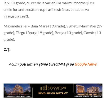
la 9-13 grade, cu cer de la variabil la mai mult noros și cu
unele furtuni trecătoare, pe arii restrânse. Local, se va
înregistra ceață.
Maximele zilei – Baia Mare (19 grade), Sighetu Marmației (19
grade), Târgu Lăpuș (19 grade), Borșa (13 grade), Cavnic (13
grade).
C.Ț.
Acum poți urmări știrile DirectMM și pe
Google News
.