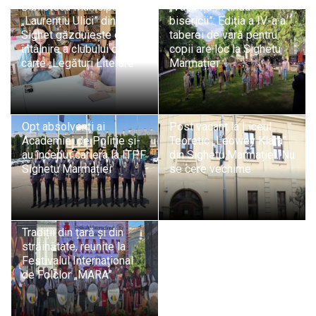
Biblioteca Municipală
„Vacanță în tinda
„Laurențiu Ulici” din
bisericii”: Ediția a IV-a a
Sighet găzduiește o nouă
taberei de vară pentru
întâlnire a clubului de
copii are loc la Sighetu
carte „Legături Literare”
Marmației
Opt absolvenți ai
Post vacant la Liceul
Academiei de Poliție și-
Teoretic „Leowey Klara”
au început cariera la ITPF
din Sighetu Marmației. Nu
Sighetu Marmației
se cere vechime
Tradiții din țară și din
străinătate, reunite la
Festivalul Internațional
de Folclor „MARA”