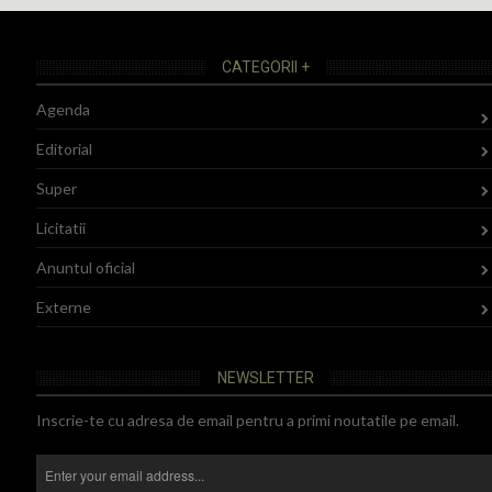
CATEGORII +
Agenda
Editorial
Super
Licitatii
Anuntul oficial
Externe
NEWSLETTER
Inscrie-te cu adresa de email pentru a primi noutatile pe email.