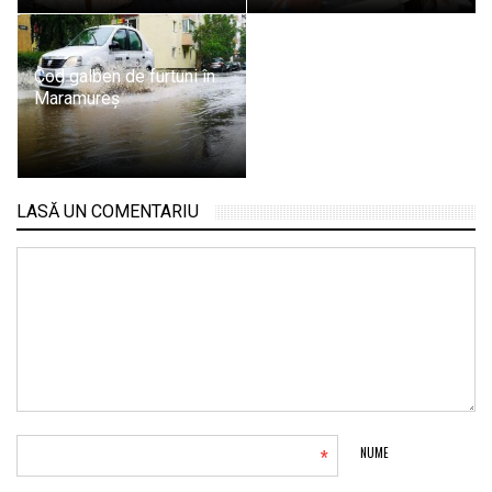
Cod galben de furtuni în
Maramureș
LASĂ UN COMENTARIU
*
NUME