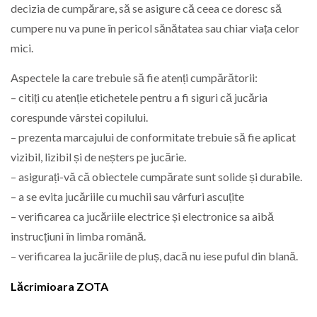
decizia de cumpărare, să se asigure că ceea ce doresc să
cumpere nu va pune în pericol sănătatea sau chiar viața celor
mici.
Aspectele la care trebuie să fie atenți cumpărătorii:
– citiți cu atenție etichetele pentru a fi siguri că jucăria
corespunde vârstei copilului.
– prezenta marcajului de conformitate trebuie să fie aplicat
vizibil, lizibil și de neșters pe jucărie.
– asigurați-vă că obiectele cumpărate sunt solide și durabile.
– a se evita jucăriile cu muchii sau vârfuri ascuțite
– verificarea ca jucăriile electrice și electronice sa aibă
instrucțiuni în limba română.
– verificarea la jucăriile de pluș, dacă nu iese puful din blană.
Lăcrimioara ZOTA