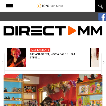
19°C
Baia Mare
START
COMUNITATE
EDITORIAL
COMUNITATE
CULTURA
TATIANA STEPA, VOCEA CARE NU S-A
STINS.…
ECONOMIE
SANATATE
SPORT
SPECIAL
POLITIC