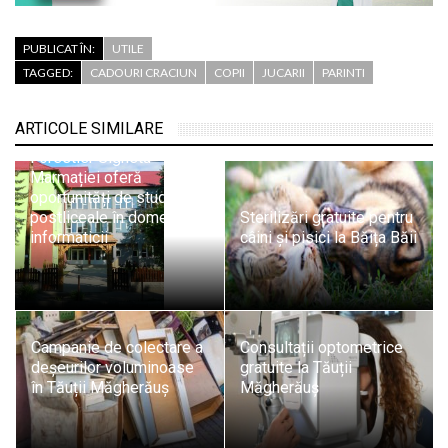
PUBLICAT ÎN:
UTILE
TAGGED:
CADOURI CRACIUN
COPII
JUCARII
PARINTI
ARTICOLE SIMILARE
Liceul Tehnologic
Forestier Sighetu
Marmației oferă
oportunități de studii
postliceale în domeniul
Sterilizări gratuite pentru
informaticii
câini și pisici la Băița Băii
Campanie de colectare a
Consultații optometrice
deșeurilor voluminoase
gratuite la Tăuții
în Tăuții Măgherăuș
Măgherăuș