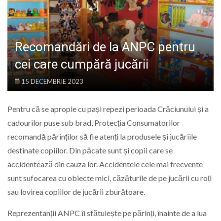
LIFE
Recomandări de la ANPC pentru
cei care cumpără jucării
15 DECEMBRIE 2023
Pentru că se apropie cu pași repezi perioada Crăciunului și a
cadourilor puse sub brad, Protecția Consumatorilor
recomandă părinților să fie atenți la produsele și jucăriile
destinate copiilor. Din păcate sunt și copii care se
accidentează din cauza lor. Accidentele cele mai frecvente
sunt sufocarea cu obiecte mici, căzăturile de pe jucării cu roți
sau lovirea copiilor de jucării zburătoare.
Reprezentanții ANPC îi sfătuiește pe părinți, înainte de a lua