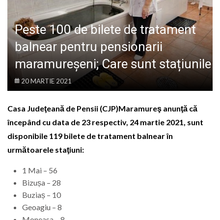
LIFE
Peste 100 de bilete de tratament
balnear pentru pensionarii
maramureșeni; Care sunt stațiunile
20 MARTIE 2021
Casa Judeţeană de Pensii (CJP)Maramureş anunţă că
începând cu data de 23 respectiv, 24 martie 2021, sunt
disponibile 119 bilete de tratament balnear în
următoarele staţiuni:
1 Mai – 56
Bizușa – 28
Buziaș – 10
Geoagiu – 8
Moneasa – 8