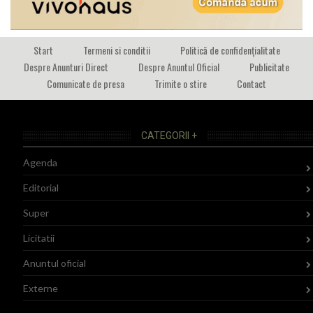
Start
Termeni si conditii
Politică de confidențialitate
Despre Anunturi Direct
Despre Anuntul Oficial
Publicitate
Comunicate de presa
Trimite o stire
Contact
CATEGORII +
Agenda
Editorial
Super
Licitatii
Anuntul oficial
Externe