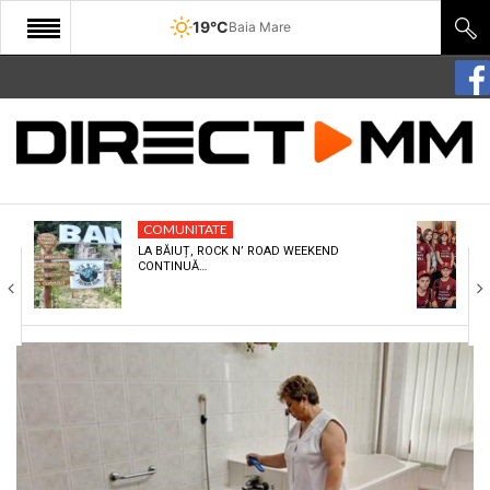
19°C
Baia Mare
START
COMUNITATE
EDITORIAL
COMUNITATE
CULTURA
LA BĂIUȚ, ROCK N’ ROAD WEEKEND
CONTINUĂ…
ECONOMIE
SANATATE
SPORT
SPECIAL
POLITIC