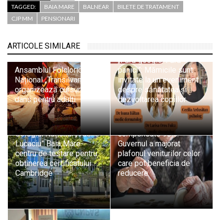
TAGGED:
BAIA MARE
BALNEAR
BILETE DE TRATAMENT
CJP MM
PENSIONARI
ARTICOLE SIMILARE
„Fără google. Fără
Ansamblul Folcloric
panici”: Mămicile sunt
Național „Transilvania”
invitate la un eveniment
organizează cursuri de
despre sănătatea și
dans pentru adulți
dezvoltarea copiilor
Pensionarii primesc
medicamente
Colegiul Național „Vasile
compensate 90%.
Lucaciu” Baia Mare-
Guvernul a majorat
centru de testare pentru
plafonul veniturilor celor
obținerea certificatului
care pot beneficia de
Cambridge
reducere